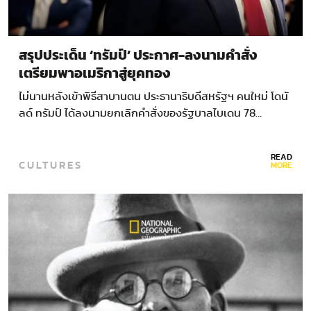
สรุปประเด็น ‘ทรัมป์’ ประกาศ-ลงนามคำสั่ง
เตรียมพาอเมริกาสู่ยุคทอง
ไม่นานหลังเข้าพิธีสาบานตน ประธานาธิบดีสหรัฐฯ คนใหม่ โดนั
ลด์ ทรัมป์ ได้ลงนามยกเลิกคำสั่งของรัฐบาลไบเดน 78…
READ
CULTURES
MORE