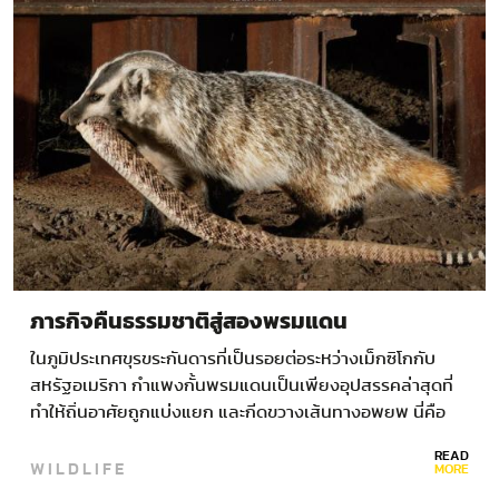
ภารกิจคืนธรรมชาติสู่สองพรมแดน
ในภูมิประเทศขุรขระกันดารที่เป็นรอยต่อระหว่างเม็กซิโกกับ
สหรัฐอเมริกา กำแพงกั้นพรมแดนเป็นเพียงอุปสรรคล่าสุดที่
ทำให้ถิ่นอาศัยถูกแบ่งแยก และกีดขวางเส้นทางอพยพ นี่คือ
เรื่องราวของนักอนุรักษ์กลุ่มหนึ่งที่พยายามช่วยให้สัตว์ต่างๆ
READ
WILDLIFE
ยังคงเคลื่อนย้ายถิ่นฐานได้ เพื่อช่วยให้เห็นภาพว่า เหตุใดหมู่
MORE
เกาะสกายในภูมิภาคมาเดรอัน จึงได้ฉายานี้ คุณต้องลองนึก