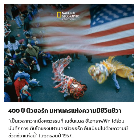
ภาพจากมุมมองของเหยี่ยวที่มองลงมายังพื้นที่ชายแดนแผ่
กว้างครอบคลุมรัฐแอริโซนา…
400 ปี นิวยอร์ก มหานครแห่งความมีชีวิตชีวา
“เป็นเวลากว่าหนึ่งศตวรรษที่ เนชั่นแนล จีโอกราฟฟิก ได้ร่วม
บันทึกการเติบโตของมหานครนิวยอร์ก อันเปี่ยมไปด้วยความมี
ชีวิตชีวาแห่งนี้” ในฤดูร้อนปี 1957…