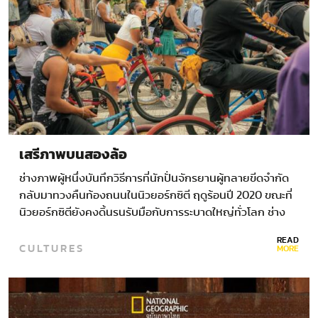
เสรีภาพบนสองล้อ
ช่างภาพผู้หนึ่งบันทึกวิธีการที่นักปั่นจักรยานผู้ทลายขีดจำกัด
กลับมาทวงคืนท้องถนนในนิวยอร์กซิตี ฤดูร้อนปี 2020 ขณะที่
นิวยอร์กซิตียังคงดิ้นรนรับมือกับการระบาดใหญ่ทั่วโลก ช่าง
ภาพ ไบรอัน ฟิงก์…
READ
CULTURES
MORE