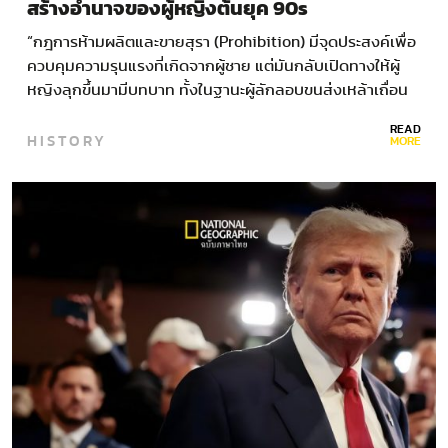
สร้างอำนาจของผู้หญิงต้นยุค 90s
“กฎการห้ามผลิตและขายสุรา (Prohibition) มีจุดประสงค์เพื่อ
ควบคุมความรุนแรงที่เกิดจากผู้ชาย แต่มันกลับเปิดทางให้ผู้
หญิงลุกขึ้นมามีบทบาท ทั้งในฐานะผู้ลักลอบขนส่งเหล้าเถื่อน
นักเคลื่อนไหวผลักดันนโยบายและเป็นแรงขับสำคัญ ของการ
READ
HISTORY
เปลี่ยนแปลงทางวัฒนธรรมที่นำไปสู่ความเท่าเทียมทางเพศ”…
MORE