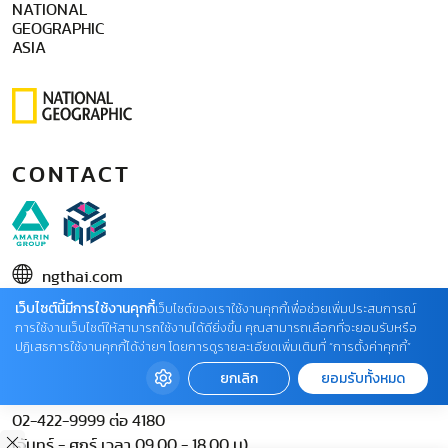
NATIONAL
GEOGRAPHIC
ASIA
CONTACT
ngthai.com
เว็บไซต์นี้มีการใช้งานคุกกี้
บริษัท เอเอ็มอี อิมเมจิเนทีฟ จำกัด
เว็บไซต์ของเราใช้งานคุกกี้เพื่อช่วยเพิ่มประสบการณ์
การใช้งานเว็บไซต์ให้สามารถใช้งานได้ดียิ่งขึ้น คุณสามารถเลือกที่จะยอมรับหรือ
ในเครือ บริษัท อมรินทร์ คอร์เปอเรชั่นส์ จำกัด (มหาชน)
ปฏิเสธการใช้งานคุกกี้ได้ง่ายๆ โดยการดูรายละเอียดเพิ่มเติมที่ “การตั้งค่าคุกกี้”
02 422 9999 ต่อ 4220
ยกเลิก
ยอมรับทั้งหมด
ติดต่อแจ้งปัญหาหรือร้องเรียน
02-422-9999 ต่อ 4180
(จันทร์ - ศุกร์ เวลา 09.00 - 18.00 น)