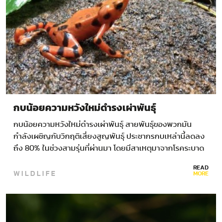
กบน้อยความหวังใหม่ดำรงเผ่าพันธุ์
กบน้อยความหวังใหม่ดำรงเผ่าพันธุ์ สายพันธุ์ของพวกมัน
กำลังเผชิญกับวิกฤติเสี่ยงสูญพันธุ์ ประชากรกบเหล่านี้ลดลง
ถึง 80% ในช่วงสามรุ่นที่ผ่านมา โดยมีสาเหตุมาจากโรคระบาด
ร้ายแรงที่คร่าชีวิตพวกมันซึ่งเกิดจากเชื้อราที่เรียกว่า “ไค
READ
WILDLIFE
ทริด”…
MORE