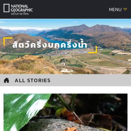
Skip
MENU
to
content
สัตว์ครึ่งบกครึ่งน้ำ
ALL STORIES