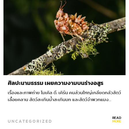
ศิลปะนามธรรม เผยความงามบนร่างอสูร
เรื่องและภาพถ่าย ไมเคิล ดี. เคิร์น คนส่วนใหญ่เกลียดกลัวสัตว์
เลื้อยคลาน สัตว์สะเทินน้ำสะเทินบก และสัตว์จำพวกแมง…
READ
UNCATEGORIZED
MORE