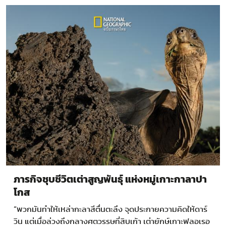
ภารกิจชุบชีวิตเต่าสูญพันธุ์ แห่งหมู่เกาะกาลาปา
โกส
“พวกมันทำให้เหล่ากะลาสีตื่นตะลึง จุดประกายความคิดให้ดาร์
วิน แต่เมื่อล่วงถึงกลางศตวรรษที่สิบเก้า เต่ายักษ์เกาะฟลอเรอ