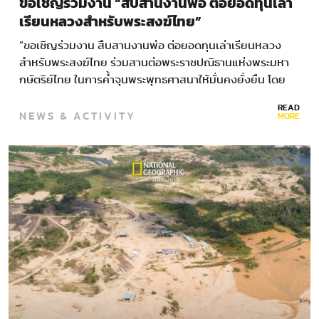
ขอเชิญร่วมงาน “สืบสานงานพ่อ ต่อยอดทุนเล่า
เรียนหลวงสำหรับพระสงฆ์ไทย”
“ขอเชิญร่วมงาน สืบสานงานพ่อ ต่อยอดทุนเล่าเรียนหลวง
สำหรับพระสงฆ์ไทย ร่วมสานต่อพระราชปณิธานแห่งพระมหา
กษัตริย์ไทย ในการค้ำจุนพระพุทธศาสนาให้มั่นคงยั่งยืน โดย
สถาบันสงฆ์-สำนักองคมนตรี-ภาครัฐ-เอกชน…
READ
NEWS & ACTIVITY
MORE