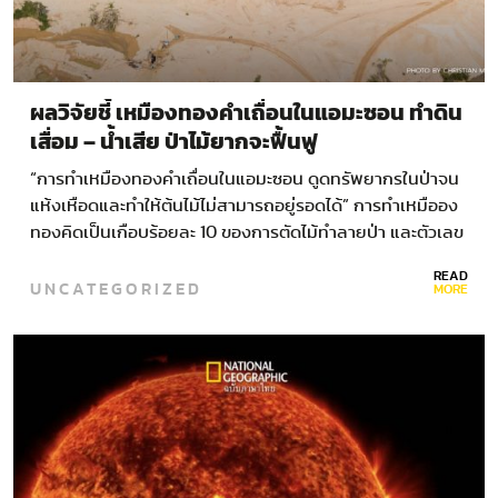
ผลวิจัยชี้ เหมืองทองคำเถื่อนในแอมะซอน ทำดิน
เสื่อม – น้ำเสีย ป่าไม้ยากจะฟื้นฟู
“การทำเหมืองทองคำเถื่อนในแอมะซอน ดูดทรัพยากรในป่าจน
แห้งเหือดและทำให้ต้นไม้ไม่สามารถอยู่รอดได้” การทำเหมืออง
ทองคิดเป็นเกือบร้อยละ 10 ของการตัดไม้ทำลายป่า และตัวเลข
ดังกล่าวก็มีแนวโน้มที่จะเพิ่มขึ้นเรื่อย ๆ…
READ
UNCATEGORIZED
MORE