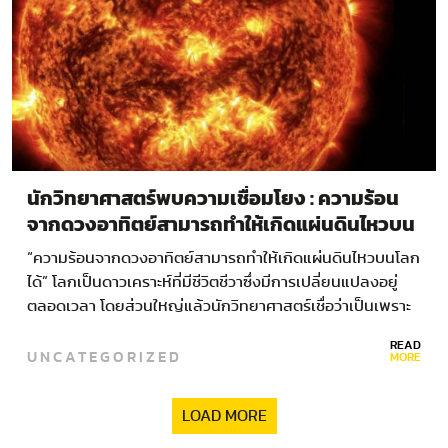
นักวิทยาศาสตร์พบความเชื่อมโยง : ความร้อน
จากดวงอาทิตย์สามารถทำให้เกิดแผ่นดินไหวบน
โลกได้
“ความร้อนจากดวงอาทิตย์สามารถทำให้เกิดแผ่นดินไหวบนโลก
ได้” โลกเป็นดาวเคราะห์ที่มีชีวิตชีวาซึ่งมีการเปลี่ยนแปลงอยู่
ตลอดเวลา โดยส่วนใหญ่แล้วนักวิทยาศาสตร์เชื่อว่าเป็นเพราะ
ปัจจัยภายในโดยเฉพาะการเคลื่อนตัวของแผ่นเปลือกโลก ซึ่ง
READ
UNCATEGORIZED
ทำให้ทวีปมีรูปร่างไม่เหมือนกันในช่วงเวลาของประวัติศาสตร์
MORE
โลกที่ผ่านมา กระบวนการทางธรณีวิทยาดังกล่าวส่งผลกระทบ
มากมายต่อทั้งตัวโลกเองและต่อสิ่งมีชีวิตที่อาศัยอยู่บนโลก
LOAD MORE
ขณะเดียวกันก็สร้างปรากฏการณ์ธรรมชาติอย่างหนึ่งที่ยังไม่