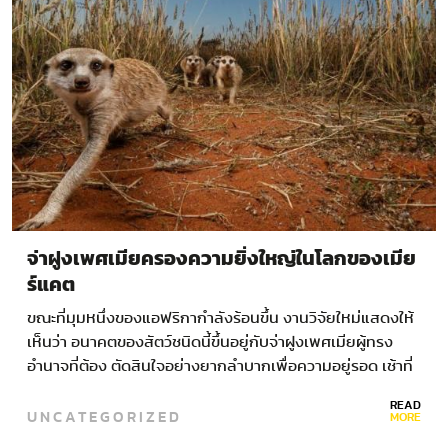
จ่าฝูงเพศเมียครองความยิ่งใหญ่ในโลกของเมีย
ร์แคต
ขณะที่มุมหนึ่งของแอฟริกากำลังร้อนขึ้น งานวิจัยใหม่แสดงให้
เห็นว่า อนาคตของสัตว์ชนิดนี้ขึ้นอยู่กับจ่าฝูงเพศเมียผู้ทรง
อำนาจที่ต้อง ตัดสินใจอย่างยากลำบากเพื่อความอยู่รอด เช้าที่
สดใสวันหนึ่งเมื่อเดือนสิงหาคมที่ผ่านมา ในทะเลทรายคาลาฮารี
READ
UNCATEGORIZED
ประเทศแอฟริกาใต้…
MORE