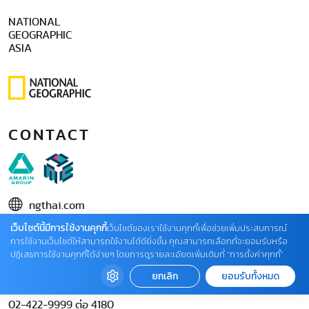
NATIONAL
GEOGRAPHIC
ASIA
CONTACT
ngthai.com
เว็บไซต์นี้มีการใช้งานคุกกี้
บริษัท เอเอ็มอี อิมเมจิเนทีฟ จำกัด
เว็บไซต์ของเราใช้งานคุกกี้เพื่อช่วยเพิ่มประสบการณ์
การใช้งานเว็บไซต์ให้สามารถใช้งานได้ดียิ่งขึ้น คุณสามารถเลือกที่จะยอมรับหรือ
ในเครือ บริษัท อมรินทร์ คอร์เปอเรชั่นส์ จำกัด (มหาชน)
ปฏิเสธการใช้งานคุกกี้ได้ง่ายๆ โดยการดูรายละเอียดเพิ่มเติมที่ “การตั้งค่าคุกกี้”
02 422 9999 ต่อ 4220
ยกเลิก
ยอมรับทั้งหมด
ติดต่อแจ้งปัญหาหรือร้องเรียน
02-422-9999 ต่อ 4180