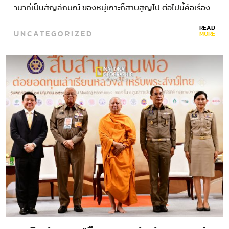
านาที่เป็นสัญลักษณ์ ของหมู่เกาะก็สาบสูญไป ต่อไปนี้คือเรื่อง
ราวของนักวิทยาศาสตร์ผู้ไม่ย่อท้อ ที่พยายามไขความลับเพื่อ
READ
UNCATEGORIZED
นำพวกมากลับมาสู่ถิ่นกำเนิด”…
MORE