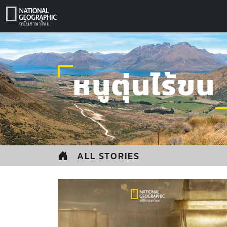
Skip
to
content
หนูตุ่นไร้ขน
ALL STORIES