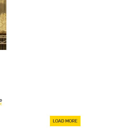
D
E
LOAD MORE