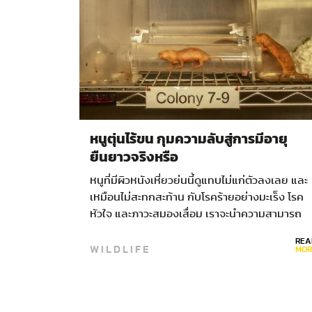
หนูตุ่นไร้ขน กุมความลับสู่การมีอายุ
ยืนยาวจริงหรือ
หนูที่มีผิวหนังเหี่ยวย่นนี้ดูแทบไม่แก่ตัวลงเลย และ
เหมือนไม่สะทกสะท้าน กับโรคร้ายอย่างมะเร็ง โรค
หัวใจ และภาวะสมองเสื่อม เราจะนำความสามารถ
อันน่าทึ่งของสัตว์ชนิดนี้มาปรับใช้กับมนุษย์ได้หรือ
REA
WILDLIFE
ไม่…
MOR