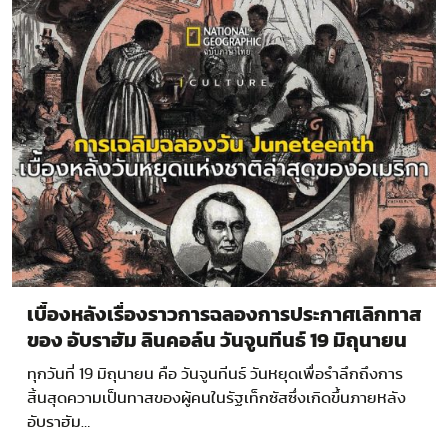
เบื้องหลังเรื่องราวการฉลองการประกาศเลิกทาส
ของ อับราฮัม ลินคอล์น วันจูนทีนธ์ 19 มิถุนายน
วันหยุดแห่งชาติล่าสุดของอเมริกา
ทุกวันที่ 19 มิถุนายน คือ วันจูนทีนธ์ วันหยุดเพื่อรำลึกถึงการ
สิ้นสุดความเป็นทาสของผู้คนในรัฐเท็กซัสซึ่งเกิดขึ้นภายหลัง
อับราฮัม…