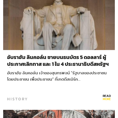
อับราฮัม ลินคอล์น ชายบนธนบัตร 5 ดอลลาร์ ผู้
ประกาศเลิกทาส และ 1 ใน 4 ประธานาธิบดีสหรัฐฯ
ที่ถูกลอบสังหาร
อับราฮัม ลินคอล์น เจ้าของสุนทรพจน์ “รัฐบาลของประชาชน
โดยประชาชน เพื่อประชาชน” ที่เกตตีสเบิร์ก…
READ
HISTORY
MORE