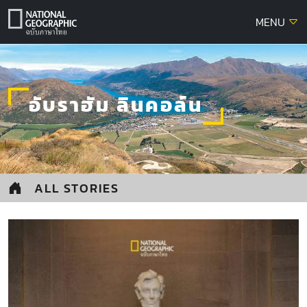
Skip
MENU
to
content
อับราฮัม ลินคอล์น
ALL STORIES