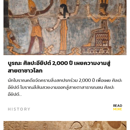
บูรณะ ศิลปะอียิปต์ 2,000 ปี เผยความงามสู่
สายตาชาวโลก
นักโบราณคดีขจัดคราบสิ่งสกปรกร่วม 2,000 ปี เพื่อเผย ศิลปะ
อียิปต์ โบราณสีสันสวยงามออกสู่สายตาสาธารณชน ศิลปะ
อียิปต์…
READ
HISTORY
MORE