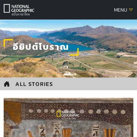
Skip
MENU
to
content
อียิปต์โบราณ
ALL STORIES