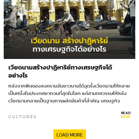
เวียดนามสร้างปาฏิหาริย์ทางเศรษฐกิจได้
อย่างไร
หลังจากพิษของสงครามอันยาวนานได้ฉุดรั้งเวียดนามให้กลาย
เป็นหนึ่งในประเทศยากจนที่สุดในโลก แต่สามทศวรรษให้หลัง
เวียดนามกลายเป็นฐานการผลิตสินค้าที่สำคัญ เศรษฐกิจ
เวียดนาม พุ่งทะยานอย่างหยุดไม่อยู่ไปเสียแล้ว เศรษฐกิจ
READ
CULTURES
เวียดนาม เปรียบได้กับคนหนุ่มสาวที่กำลังเติบโตและมีความ
MORE
หวังว่าทุกสิ่งเป็นไปได้…
LOAD MORE