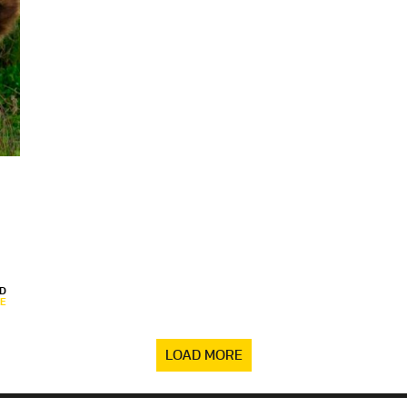
D
E
LOAD MORE