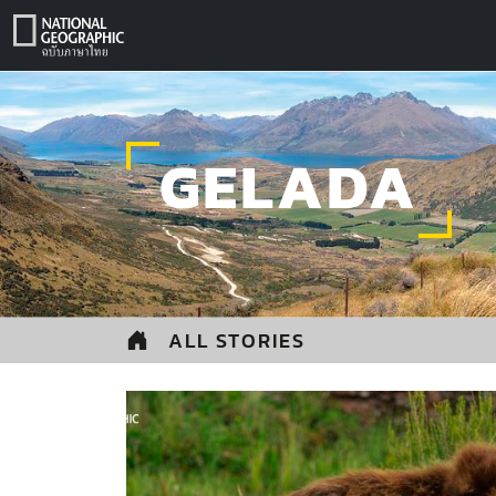
Skip
to
content
GELADA
ALL STORIES