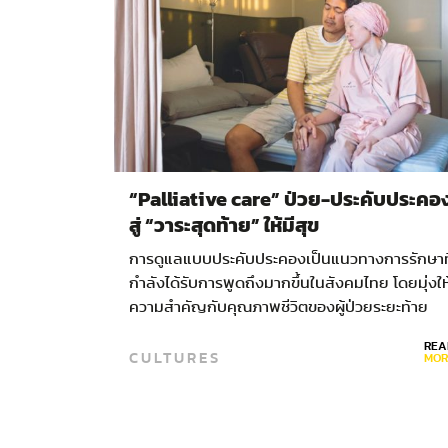
“Palliative care” ป่วย-ประคับประคอ
สู่ “วาระสุดท้าย” ให้มีสุข
การดูแลแบบประคับประคองเป็นแนวทางการรักษาที
กำลังได้รับการพูดถึงมากขึ้นในสังคมไทย โดยมุ่งให
ความสำคัญกับคุณภาพชีวิตของผู้ป่วยระยะท้าย
ระหว่างที่ผมนั่งอยู่บนม้านั่งยาวริมระเบียงชั้นสอง
REA
CULTURES
หน้าหอผู้ป่วยแบบประคับประคองในโรงพยาบาล
MOR
ขอนแก่น ผู้ป่วยเตียงหมายเลขสองก็สิ้นลมไปต่อ
หน้า ความตายของชายแปลกหน้าราวกับจะเปรียบ
เปรยให้เห็นว่า เมื่อเข้าสู่วาระสุดท้าย ชีวิตคือใบไม้ใน