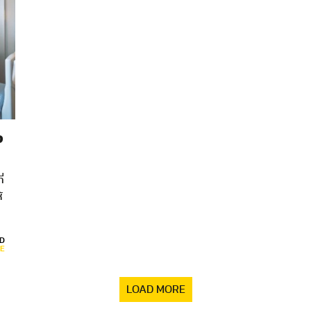
ง
่
้
D
E
LOAD MORE