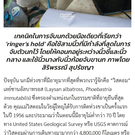
เทคนิคในการจับนกด้วยมือเดียวที่เรียกว่า
‘ringer’s hold’ คือใช้สามนิ้วที่มีกำลังที่สุดในการ
จับตัวนกไว้ โดยให้คอนกอยู่ระหว่างนิ้วชี้และนิ้ว
กลาง และใช้นิ้วนางกับนิ้วก้อยจับขานก ภาพโดย
สิริพรรณี สุปรัชญา
ปัจจุบัน นกมีห่วงขาที่มีอายุมากที่สุดที่พวกเรารู้จักคือ “วิสดอม”
เลย์ซานอัลบาทรอส (Laysan albatross,
Phoebastria
immutabilis
) ซึ่งครองตำแหน่งนกในธรรมชาติที่อายุยืนที่สุด
ด้วย คุณแม่วิสดอมในวัยผู้ใหญ่ได้รับการติดห่วงขาเป็นครั้งแรก
ในปี 1956 และประมาณว่าในตอนนี้มีอายุไม่ต่ำกว่า 70 ปี โดย
ทาง United States Geological Survey หรือ USGS คาดการณ์
ว่าวิสดอมผ่านการเดินทางมามากกว่า 4,800,000 กิโลเมตร หรือ