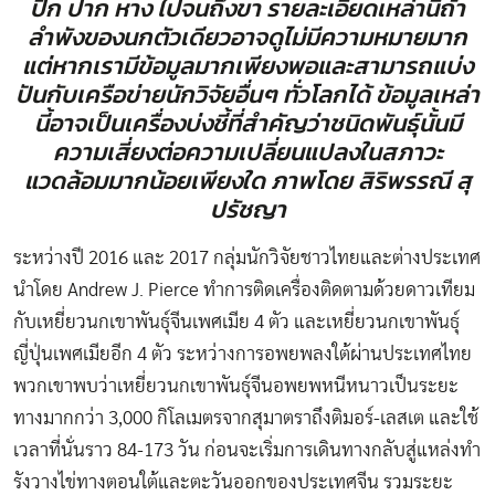
ปีก ปาก หาง ไปจนถึงขา รายละเอียดเหล่านี้ถ้า
ลำพังของนกตัวเดียวอาจดูไม่มีความหมายมาก
แต่หากเรามีข้อมูลมากเพียงพอและสามารถแบ่ง
ปันกับเครือข่ายนักวิจัยอื่นๆ ทั่วโลกได้ ข้อมูลเหล่า
นี้อาจเป็นเครื่องบ่งชี้ที่สำคัญว่าชนิดพันธุ์นั้นมี
ความเสี่ยงต่อความเปลี่ยนแปลงในสภาวะ
แวดล้อมมากน้อยเพียงใด ภาพโดย สิริพรรณี สุ
ปรัชญา
ระหว่างปี 2016 และ 2017 กลุ่มนักวิจัยชาวไทยและต่างประเทศ
นำโดย Andrew J. Pierce ทำการติดเครื่องติดตามด้วยดาวเทียม
กับเหยี่ยวนกเขาพันธุ์จีนเพศเมีย 4 ตัว และเหยี่ยวนกเขาพันธุ์
ญี่ปุ่นเพศเมียอีก 4 ตัว ระหว่างการอพยพลงใต้ผ่านประเทศไทย
พวกเขาพบว่าเหยี่ยวนกเขาพันธุ์จีนอพยพหนีหนาวเป็นระยะ
ทางมากกว่า 3,000 กิโลเมตรจากสุมาตราถึงติมอร์-เลสเต และใช้
เวลาที่นั่นราว 84-173 วัน ก่อนจะเริ่มการเดินทางกลับสู่แหล่งทำ
รังวางไข่ทางตอนใต้และตะวันออกของประเทศจีน รวมระยะ