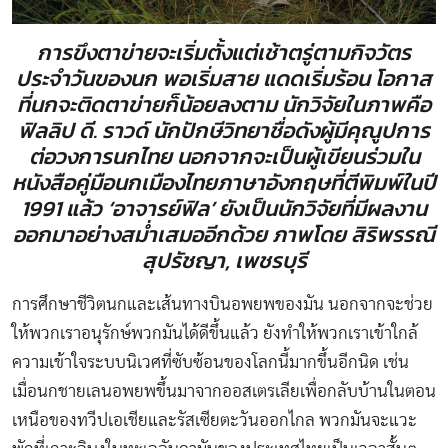
การขึงตาข่ายจะเริ่มตั้งแต่เช้าตรู่ตามกิจวัตร
ประจำวันของนก พอเริ่มสาย แดดเริ่มร้อน โอกาส
ที่นกจะติดตาข่ายก็น้อยลงตาม นักวิจัยในภาพคือ
ฟิลลิป ดี. ราวด์ นักปักษีวิทยาชื่อดังผู้มีคุณูปการ
ต่อวงการนกไทย นอกจากจะเป็นผู้เขียนร่วมใน
หนังสือคู่มือนกเมืองไทยภาษาอังกฤษที่ตีพิมพ์ในปี
1991 แล้ว ‘อาจารย์ฟิล’ ยังเป็นนักวิจัยที่มีผลงาน
ออกมาอย่างสม่ำเสมออีกด้วย ภาพโดย สิริพรรณี
สุปรัชญา, เพชรบุรี
การศึกษาชีวิตนกและเส้นทางบินอพยพของมัน นอกจากจะช่วย
ให้พวกเราอนุรักษ์พวกมันได้ดีขึ้นแล้ว ยังทำให้พวกเราเข้าใกล้
ความเข้าใจระบบนิเวศที่ซับซ้อนของโลกนี้มากขึ้นอีกนิด เช่น
เมื่อนกชายเลนอพยพขึ้นมาจากออสเตรเลียเพื่อกลับบ้านในตอน
เหนือของทวีปเอเชียและรัสเซียตะวันออกไกล พวกมันจะแวะ