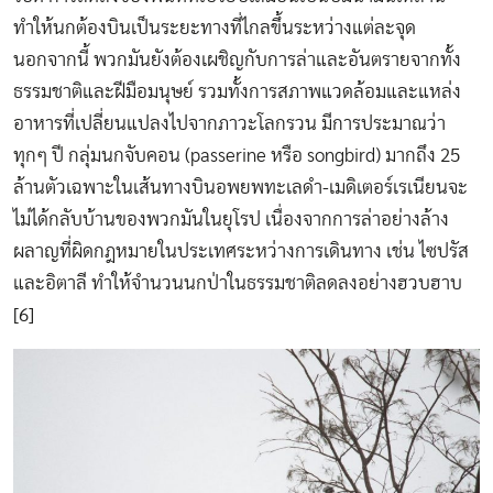
ทำให้นกต้องบินเป็นระยะทางที่ไกลขึ้นระหว่างแต่ละจุด
นอกจากนี้ พวกมันยังต้องเผชิญกับการล่าและอันตรายจากทั้ง
ธรรมชาติและฝีมือมนุษย์ รวมทั้งการสภาพแวดล้อมและแหล่ง
อาหารที่เปลี่ยนแปลงไปจากภาวะโลกรวน มีการประมาณว่า
ทุกๆ ปี กลุ่มนกจับคอน (passerine หรือ songbird) มากถึง 25
ล้านตัวเฉพาะในเส้นทางบินอพยพทะเลดำ-เมดิเตอร์เรเนียนจะ
ไม่ได้กลับบ้านของพวกมันในยุโรป เนื่องจากการล่าอย่างล้าง
ผลาญที่ผิดกฎหมายในประเทศระหว่างการเดินทาง เช่น ไซปรัส
และอิตาลี ทำให้จำนวนนกป่าในธรรมชาติลดลงอย่างฮวบฮาบ
[6]