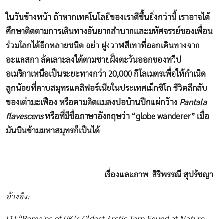
ในวันข้างหน้า ถ้าหากเทคโนโลยีของเราดีขึ้นยิ่งกว่านี้ เราอาจได้
ศึกษาติดตามการเดินทางอันยากลำบากและมหัศจรรย์ของเพื่อน
ร่วมโลกได้อีกหลายชนิด อย่า ฝูงวาฬสีเทาที่ออกเดินทางจาก
อะแลสกา ลัดเลาะลงใต้ตามชายฝั่งตะวันออกของทวีป
อเมริกาเหนือเป็นระยะทางกว่า 20,000 กิโลเมตรเพื่อให้กำเนิด
ลูกน้อยที่คาบสมุทรแคลิฟอร์เนียในประเทศเม็กซิโก ชีวิตลึกลับ
ของเต่ามะเฟือง หรือตามติดแมลงปอบ้านปีกแผ่กว้าง
Pantala
flavescens
หรือที่มีชื่อภาษาอังกฤษว่า “globe wanderer” เมื่อ
มันบินข้ามมหาสมุทรก็เป็นได้
……
เรื่องและภาพ สิริพรรณี สุปรัชญา
อ้างอิง:
[1] “Remains of UK’s Oldest Arctic Tern Found at Nature