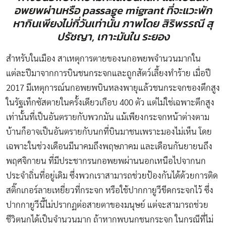
อพยพผ่านหรือ passage migrant ที่จะแวะพัก
หากินเพียงไม่กี่วันเท่านั้น ภาพโดย สิริพรรณี สุ
ปรัชญา, เกาะมันใน ระยอง
สำหรับในเมือง สาเหตุการตายของนกอพยพจำนวนมากใน
แต่ละปีมาจากการบินชนกระจกและถูกสัตว์เลี้ยงทำร้าย เมื่อปี
2017 มีเหตุการณ์นกอพยพบินหลงพายุแล้วชนกระจกของตึกสูง
ในรัฐเท็กซัสตายในครั้งเดียวเกือบ 400 ตัว แต่ไม่ใช่เฉพาะตึกสูง
เท่านั้นที่เป็นอันตรายกับพวกมัน แม้เพียงกระจกหน้าต่างตาม
บ้านก็อาจเป็นอันตรายกับนกที่บินมาชนเพราะมองไม่เห็น โดย
เฉพาะในช่วงเดือนมีนาคมถึงพฤษภาคม และเดือนกันยายนถึง
พฤศจิกายน ที่มีประชากรนกอพยพผ่านนอกเหนือไปจากนก
ประจำถิ่นที่อยู่เดิม ซึ่งพวกเราสามารถช่วยป้องกันได้ด้วยการติด
สติ๊กเกอร์ลายเหยี่ยวที่กระจก หรือใช้ปากกายูวีขีดกระจกไว้ ซึ่ง
ปากกายูวีนี้ไม่ปรากฏต่อสายตาของมนุษย์ แต่จะสามารถช่วย
ชีวิตนกได้เป็นจำนวนมาก ถ้าหากพบนกชนกระจก ในกรณีที่ไม่