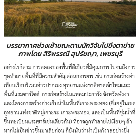
บรรยากาศช่วงเช้าขณะตามนักวิจับไปขึงตาข่าย
ภาพโดย สิริพรรณี สุปรัชญา, เพชรบุรี
อย่างไรก็ตาม การลดลงของพื้นที่สีเขียวที่มีคุณภาพ ไปจนถึงการ
ขุดทำลายพื้นที่ที่มีความสำคัญต่อนกอพยพ เช่น การก่อสร้างท่า
เทียบเรือบริเวณอ่าวปากเมง อุทยานแห่งชาติหาดเจ้าไหมและ
พื้นที่แรมซาร์ไซต์, การก่อสร้างในแหลมปะการัง จังหวัดพังงา
และโครงการสร้างอ่างเก็บน้ำในพื้นที่เกาะพระทอง (ซึ่งอยู่ในเขต
อุทยานแห่งชาติหมู่เกาะระ-เกาะพระทอง, และเป็นพื้นที่ชุ่มน้ำที่
ขึ้นทะเบียนแรมซาร์เช่นเดียวกัน) ที่อาจถูกทำลายไปเงียบๆ ถ้า
หากไม่เป็นข่าวขึ้นมาเสียก่อน ก็ยังนับว่าน่าเป็นกังวลอย่างยิ่ง