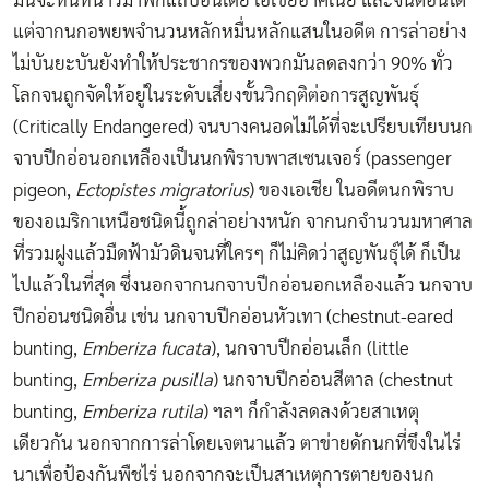
มันจะหนีหนาวมาพักแถบอินเดีย เอเชียอาคเนย์ และจีนตอนใต้
แต่จากนกอพยพจำนวนหลักหมื่นหลักแสนในอดีต การล่าอย่าง
ไม่บันยะบันยังทำให้ประชากรของพวกมันลดลงกว่า 90% ทั่ว
โลกจนถูกจัดให้อยู่ในระดับเสี่ยงขั้นวิกฤติต่อการสูญพันธุ์
(Critically Endangered) จนบางคนอดไม่ได้ที่จะเปรียบเทียบนก
จาบปีกอ่อนอกเหลืองเป็นนกพิราบพาสเซนเจอร์ (passenger
pigeon,
Ectopistes migratorius
) ของเอเชีย ในอดีตนกพิราบ
ของอเมริกาเหนือชนิดนี้ถูกล่าอย่างหนัก จากนกจำนวนมหาศาล
ที่รวมฝูงแล้วมืดฟ้ามัวดินจนที่ใครๆ ก็ไม่คิดว่าสูญพันธุ์ได้ ก็เป็น
ไปแล้วในที่สุด ซึ่งนอกจากนกจาบปีกอ่อนอกเหลืองแล้ว นกจาบ
ปีกอ่อนชนิดอื่น เช่น นกจาบปีกอ่อนหัวเทา (chestnut-eared
bunting,
Emberiza fucata
), นกจาบปีกอ่อนเล็ก (little
bunting,
Emberiza pusilla
) นกจาบปีกอ่อนสีตาล (chestnut
bunting,
Emberiza rutila
) ฯลฯ ก็กำลังลดลงด้วยสาเหตุ
เดียวกัน นอกจากการล่าโดยเจตนาแล้ว ตาข่ายดักนกที่ขึงในไร่
นาเพื่อป้องกันพืชไร่ นอกจากจะเป็นสาเหตุการตายของนก