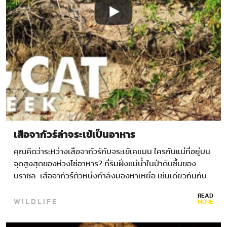
เสือจากัวร์ล่าจระเข้เป็นอาหาร
คุณคิดว่าระหว่างเสือจากัวร์กับจระเข้เคแมน ใครกันแน่ที่อยู่บน
จุดสูงสุดของห่วงโซ่อาหาร? ที่ริมฝั่งแม่น้ำในป่าดิบชื้นของ
บราซิล เสือจากัวร์ตัวหนึ่งกำลังมองหาเหยื่อ เช่นเดียวกันกับ
จระเข้เคแมนที่กำลังว่ายช้าๆ อยู่ในน้ำ มันกำลังมองหาเหยื่อ
READ
WILDLIFE
เช่นกัน…
MORE