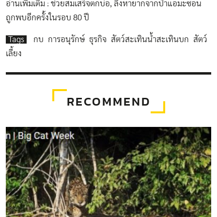
อ่านเพิ่มเติม :
ช่วยสมเสร็จตกบ่อ
,
ลิงหายากจากป่าแอมะซอน
ถูกพบอีกครั้งในรอบ 80 ปี
Tags
กบ
การอนุรักษ์
ธุรกิจ
สัตว์สะเทินน้ำสะเทินบก
สัตว์
เลี้ยง
RECOMMEND