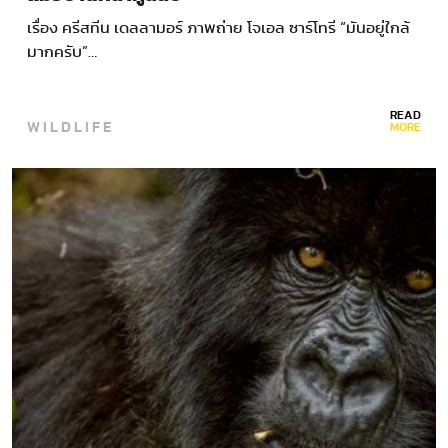
เรื่อง ครีสทีน เดลลามอร์ ภาพถ่าย โจเอล ซาร์โทรี “มันอยู่ใกล้
มากครับ”…
READ
WILDLIFE
MORE