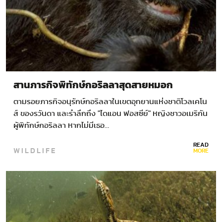
สานภารกิจพิทักษ์กอริลลาสุดสายหมอก
ตามรอยภารกิจอนุรักษ์กอริลลาในเขตอุทยานแห่งชาติโวลเคโน
ส์ ของรวันดา และรำลึกถึง "ไดแอน ฟอสซีย์" หญิงชาวอเมริกัน
ผู้พิทักษ์กอริลลา หากไม่มีเธอ…
READ
WILDLIFE
MORE