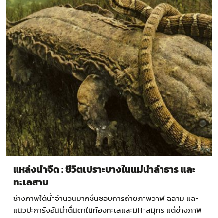
แหล่งน้ำจืด : ชีวิตเปราะบางในแม่น้ำลำธาร และ
ทะเลสาบ
ช่างภาพใต้น้ำจำนวนมากชื่นชอบการถ่ายภาพวาฬ ฉลาม และ
แนวปะการังอันน่าตื่นตาในท้องทะเลและมหาสมุทร แต่ช่างภาพ