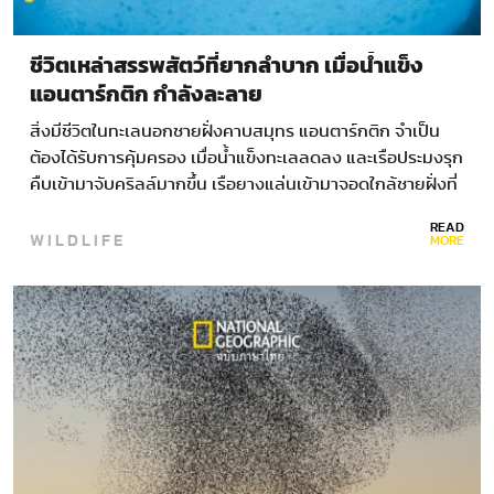
ชีวิตเหล่าสรรพสัตว์ที่ยากลำบาก เมื่อน้ำแข็ง
แอนตาร์กติก กำลังละลาย
สิ่งมีชีวิตในทะเลนอกชายฝั่งคาบสมุทร แอนตาร์กติก จําเป็น
ต้องได้รับการคุ้มครอง เมื่อนํ้าแข็งทะเลลดลง และเรือประมงรุก
คืบเข้ามาจับคริลล์มากขึ้น เรือยางแล่นเข้ามาจอดใกล้ชายฝั่งที่
ปกคลุมไปด้วยหิมะ และนกเพนกวินเจนทูแห่งอ่าวเนโกก็เห็น
READ
WILDLIFE
มนุษย์ใน…
MORE