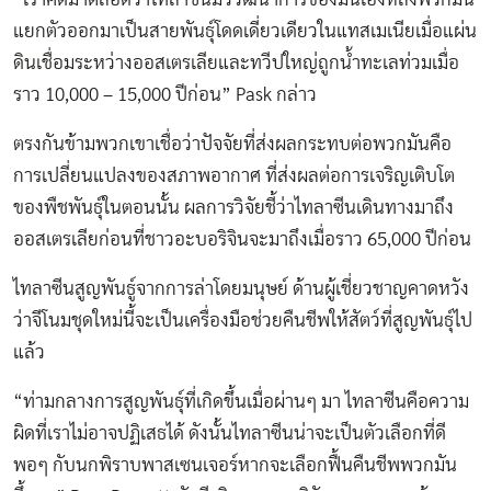
แยกตัวออกมาเป็นสายพันธุ์โดดเดี่ยวเดียวในแทสเมเนียเมื่อแผ่น
ดินเชื่อมระหว่างออสเตรเลียและทวีปใหญ่ถูกน้ำทะเลท่วมเมื่อ
ราว 10,000 – 15,000 ปีก่อน” Pask กล่าว
ตรงกันข้ามพวกเขาเชื่อว่าปัจจัยที่ส่งผลกระทบต่อพวกมันคือ
การเปลี่ยนแปลงของสภาพอากาศ ที่ส่งผลต่อการเจริญเติบโต
ของพืชพันธุ์ในตอนนั้น ผลการวิจัยชี้ว่าไทลาซีนเดินทางมาถึง
ออสเตรเลียก่อนที่ชาวอะบอริจินจะมาถึงเมื่อราว 65,000 ปีก่อน
ไทลาซีนสูญพันธู์จากการล่าโดยมนุษย์ ด้านผู้เชี่ยวชาญคาดหวัง
ว่าจีโนมชุดใหม่นี้จะเป็นเครื่องมือช่วยคืนชีพให้สัตว์ที่สูญพันธุ์ไป
แล้ว
“ท่ามกลางการสูญพันธุ์ที่เกิดขึ้นเมื่อผ่านๆ มา ไทลาซีนคือความ
ผิดที่เราไม่อาจปฏิเสธได้ ดังนั้นไทลาซีนน่าจะเป็นตัวเลือกที่ดี
พอๆ กับนกพิราบพาสเซนเจอร์หากจะเลือกฟื้นคืนชีพพวกมัน