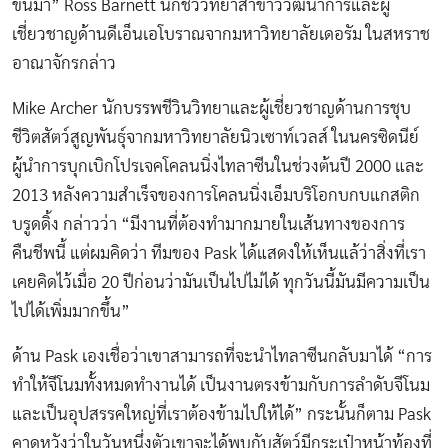
ขึ้นมา” Ross Barnett นักชีววิทยาสาขาวิวัฒนาการและผู้
เชี่ยวชาญด้านดีเอ็นเอโบราณจากมหาวิทยาลัยเดอรัม ในสหราช
อาณาจักรกล่าว
Mike Archer นักบรรพชีวินวิทยาและผู้เชี่ยวชาญด้านการชุบ
ชีวิตสัตว์สูญพันธุ์จากมหาวิทยาลัยนิวเซาท์เวลส์ ในนครซิดนีย์
ผู้นำการบุกเบิกโปรเจคโคลนนิ่งไทลาซีนในช่วงต้นปี 2000 และ
2013 หลังความสำเร็จของการโคลนนิ่งเอ็มบริโอกบกบแกสติก
บรูดดิ้ง กล่าวว่า “มีงานที่ต้องทำมากมายในเส้นทางของการ
คืนชีพนี้ แต่ผมคิดว่า ทีมของ Pask ได้แสดงให้เห็นแล้ว่าสิ่งที่เรา
เคยคิดไว้เมื่อ 20 ปีก่อนว่ามันเป็นไปไม่ได้ ทุกวันนี้มันมีความเป็น
ไปได้เพิ่มมากขึ้น”
ด้าน Pask เองเชื่อว่าเขาสามารถที่จะนำไทลาซีนกลับมาได้ “การ
ทำให้จีโนมทั้งหมดทำงานได้ เป็นงานตรงข้ามกับการลำดับจีโนม
และเป็นอุปสรรคใหญ่ที่เราต้องข้ามไปให้ได้” กระนั้นก็ตาม Pask
คาดหวังว่าในวันหนึ่งตัวเขาจะได้พบกับสัตว์มีกระเป๋าหน้าท้องที่