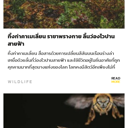
กิ้งก่าคาเมเลี่ยน ราชาพรางกาย ลิ้นว่องไวปาน
สายฟ้า
กิ้งก่าคาเมเลี่ยน สื่อสารด้วยการเปลี่ยนสีสันบนเรือนร่างล่า
เหยื่อด้วยลิ้นที่ว่องไวปานสายฟ้า และใช้ชีวิตอยู่ในถิ่นอาศัยที่ถูก
คุกคามมากที่สุดบางแห่งของโลก โลกคงมีสัตว์อีกเพียงไม่กี่
ชนิดที่เทียบรัศมี กิ้งก่าคาเมเลี่ยน ได้ในแง่ของความสามารถ
READ
WILDLIFE
ทางสรีระอันน่าอัศจรรย์ ตั้งแต่ลิ้นที่ยาวกว่าลำตัวพุ่งออกไป
MORE
ตวัดจับแมลงได้ในชั่วเสี้ยววินาที…