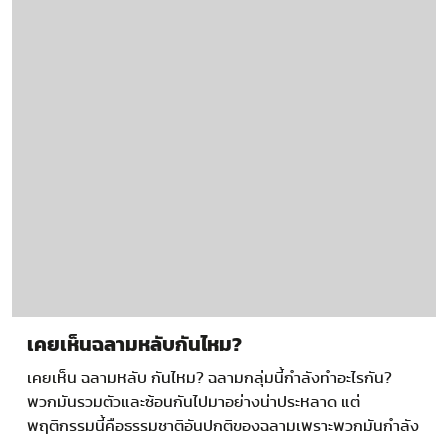
เคยเห็นฉลามหลับกันไหม?
เคยเห็น ฉลามหลับ กันไหม? ฉลามกลุ่มนี้กำลังทำอะไรกัน?
พวกมันรวมตัวและซ้อนกันไปมาอย่างน่าประหลาด แต่
พฤติกรรมนี้คือธรรมชาติอันปกติของฉลามเพราะพวกมันกำลัง