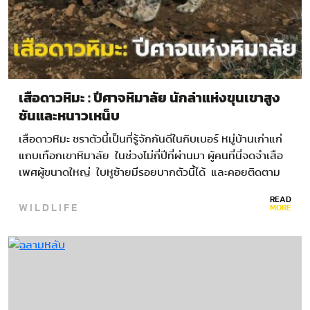
เสือดาวหิมะ : ปีศาจหิมาลัย นักล่าแห่งขุนเขาสูง
ชันและหนาวเหน็บ
เสือดาวหิมะ ชราตัวนี้เป็นที่รู้จักกันดีในกิบเบอร์ หมู่บ้านเก่าแก่
แถบเทือกเขาหิมาลัย ในช่วงไม่กี่ปีที่ผ่านมา ผู้คนที่นี่จดจำเสือ
เพศผู้ขนาดใหญ่ ใบหูซ้ายมีรอยบากตัวนี้ได้ และคอยติดตาม
มันเท่าที่จะทำได้…
READ
WILDLIFE
MORE