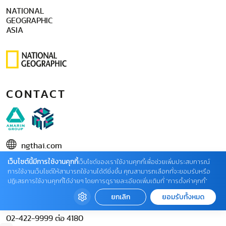
NATIONAL
GEOGRAPHIC
ASIA
CONTACT
ngthai.com
เว็บไซต์นี้มีการใช้งานคุกกี้
บริษัท เอเอ็มอี อิมเมจิเนทีฟ จำกัด
เว็บไซต์ของเราใช้งานคุกกี้เพื่อช่วยเพิ่มประสบการณ์
การใช้งานเว็บไซต์ให้สามารถใช้งานได้ดียิ่งขึ้น คุณสามารถเลือกที่จะยอมรับหรือ
ในเครือ บริษัท อมรินทร์ คอร์เปอเรชั่นส์ จำกัด (มหาชน)
ปฏิเสธการใช้งานคุกกี้ได้ง่ายๆ โดยการดูรายละเอียดเพิ่มเติมที่ “การตั้งค่าคุกกี้”
02 422 9999 ต่อ 4220
ยกเลิก
ยอมรับทั้งหมด
ติดต่อแจ้งปัญหาหรือร้องเรียน
02-422-9999 ต่อ 4180