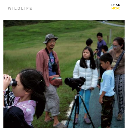
งีบหลับระหว่างวัน แต่อย่าคิดที่จะไปแหย่มันเข้าเชียวเพราะ
READ
WILDLIFE
ฉลามไม่ได้หลับสนิทเหมือนมนุษย์ขี้เซาบางคน…
MORE