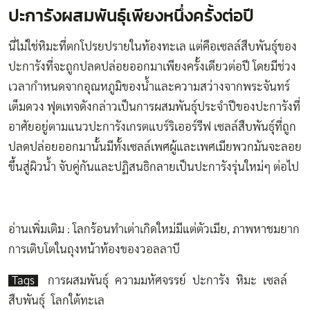
ปะการังผสมพันธุ์เพียงหนึ่งครั้งต่อปี
นี่ไม่ใช่หิมะที่ตกโปรยปรายในท้องทะเล แต่คือเซลล์สืบพันธุ์ของ
ปะการังที่จะถูกปลดปล่อยออกมาเพียงครั้งเดียวต่อปี โดยมีช่วง
เวลากำหนดจากอุณหภูมิของน้ำและความสว่างจากพระจันทร์
เต็มดวง ฟุตเทจดังกล่าวเป็นการผสมพันธุ์ประจำปีของปะการังที่
อาศัยอยู่ตามแนวปะการังเกรตแบร์ริเออร์รีฟ เซลล์สืบพันธุ์ที่ถูก
ปลดปล่อยออกมานั้นมีทั้งเซลล์เพศผู้และเพศเมียพวกมันจะลอย
ขึ้นสู่ผิวน้ำ จับคู่กันและปฏิสนธิกลายเป็นปะการังรุ่นใหม่ๆ ต่อไป
อ่านเพิ่มเติม :
โลกร้อนทำเต่าเกิดใหม่มีแต่ตัวเมีย
,
ภาพหาชมยาก
การเติบโตในถุงหน้าท้องของวอลลาบี
Tags
การผสมพันธุ์
ความมหัศจรรย์
ปะการัง
หิมะ
เซลล์
สืบพันธุ์
โลกใต้ทะเล