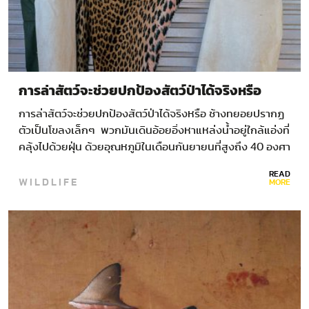
การล่าสัตว์จะช่วยปกป้องสัตว์ป่าได้จริงหรือ
การล่าสัตว์จะช่วยปกป้องสัตว์ป่าได้จริงหรือ ช้างทยอยปรากฏ
ตัวเป็นโขลงเล็กๆ พวกมันเดินอ้อยอิ่งหาแหล่งน้ำอยู่ใกล้แอ่งที่
คลุ้งไปด้วยฝุ่น ด้วยอุณหภูมิในเดือนกันยายนที่สูงถึง 40 องศา
ในช่วงกลางวัน ช้างจึงเดินหากินอยู่ตรงชายขอบทะเลทรายคา
READ
WILDLIFE
ลาฮารี…
MORE