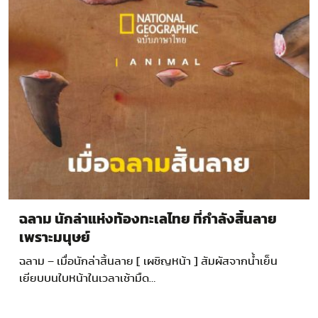
ฉลาม นักล่าแห่งท้องทะเลไทย ที่กำลังสิ้นลาย
เพราะมนุษย์
ฉลาม – เมื่อนักล่าสิ้นลาย [ เผชิญหน้า ] สัมผัสจากนํ้าเย็น
เยียบบนใบหน้าในเวลาเช้ามืด…