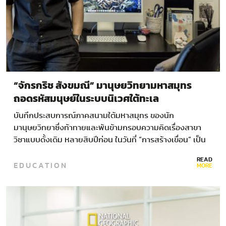
“จักรกริช สังขมณี” มานุษยวิทยามหาสมุทร
ถอดรหัสมนุษย์ในระบบนิเวศใต้ทะเล
บันทึกประสบการณ์ภาคสนามใต้มหาสมุทร ของนัก
มานุษยวิทยาซึ่งท้าทายและพ้นข้ามกรอบความคิดเรื่องสาขา
วิชาแบบดั้งเดิม หลายสิบปีก่อน ในวันที่ “การสร้างเขื่อน” เป็น
ทั้งแนวทางพัฒนาจากภาครัฐ และสาเหตุของการลุกฮือต่อ
READ
EDUCATION
ต้านจากภาคประชาสังคม…
MORE