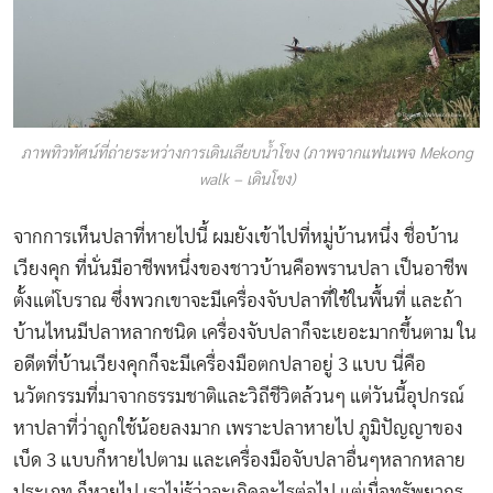
ภาพทิวทัศน์ที่ถ่ายระหว่างการเดินเลียบน้ำโขง (ภาพจากแฟนเพจ Mekong
walk – เดินโขง)
จากการเห็นปลาที่หายไปนี้ ผมยังเข้าไปที่หมู่บ้านหนึ่ง ชื่อบ้าน
เวียงคุก ที่นั่นมีอาชีพหนึ่งของชาวบ้านคือพรานปลา เป็นอาชีพ
ตั้งแต่โบราณ ซึ่งพวกเขาจะมีเครื่องจับปลาที่ใช้ในพื้นที่ และถ้า
บ้านไหนมีปลาหลากชนิด เครื่องจับปลาก็จะเยอะมากขึ้นตาม ใน
อดีตที่บ้านเวียงคุกก็จะมีเครื่องมือตกปลาอยู่ 3 แบบ นี่คือ
นวัตกรรมที่มาจากธรรมชาติและวิถีชีวิตล้วนๆ แต่วันนี้อุปกรณ์
หาปลาที่ว่าถูกใช้น้อยลงมาก เพราะปลาหายไป ภูมิปัญญาของ
เบ็ด 3 แบบก็หายไปตาม และเครื่องมือจับปลาอื่นๆหลากหลาย
ประเภท ก็หายไป เราไม่รู้ว่าจะเกิดอะไรต่อไป แต่เมื่อทรัพยากร