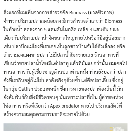
สิ่งแรกที่ผมเห็นจากการสำรวจคือ Biomass (มวลชีวภาพ)
จำพวกปริมาณปลาลดน้อยลง มีการสำรวจตัวเลขว่า Biomass
ในท้ายน้ำ ลดลงจาก 5 แสนตันในอดีต เหลือ 3 แสนตัน ขณะ
เดียวกันปริมาณปลาน้ำจืดขนาดใหญ่หายไปหรือก็มีอยู่น้อยมาก
เช่น ปลาบึกแม่โขงที่เราเคยเห็นถูกชาวบ้านจับได้ตัวเล็กลง หรือ
ถ้าเรามองแผงขายปลา ไม่มีปลาน้ำโขงขายเลย ร้านอาหารที่
เขียนว่าขายปลาน้ำโขงมีแต่ปลาทู แล้วที่มันแย่กว่านั้น ผมเคยไป
ทานอาหารกับผู้เชี่ยวชาญด้านปลาท่านหนึ่ง ท่านยังบอกว่าปลา
คังที่เรากินอยู่ก็ไม่ใช่ปลาคังจริงๆด้วยซ้ำ แต่คือปลาเลี้ยง ซึ่งอยู่
ในกลุ่ม Catfish ประเภทหนึ่ง ซึ่งการหายของปลาท้องถิ่นนี้ มัน
ยังสัมพันธ์กับสิ่งมีชีวิตรอบๆ นั่นเพราะปลาที่เป็น ผู้ล่าของห่วง
โซ่อาหาร หรือที่เรียกว่า Apex predator หายไป ปริมาณสัตว์ที่
สร้างความสมดุลตามธรรมชาติจะหายไปด้วย