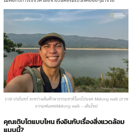
ไม่พอกับการใช้ชีวิต เลยจำเป็นต้องมีโปรเจคย่อยๆมาช่วย
บาส-ปรมินทร์ ระหว่างเดินศึกษาธรรมชาติในกโปรเจค Mekong walk (ภาพ
จากแฟนเพจMekong walk – เดินโขง)
คุณเติบโตแบบไหน ถึงอินกับเรื่องสิ่งแวดล้อม
แบบนี้
?