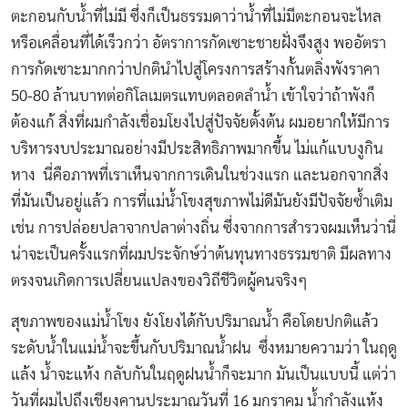
ตะกอนกับน้ำที่ไม่มี ซึ่งก็เป็นธรรมดาว่าน้ำที่ไม่มีตะกอนจะไหล
หรือเคลื่อนที่ได้เร็วกว่า อัตราการกัดเซาะชายฝั่งจึงสูง พออัตรา
การกัดเซาะมากกว่าปกตินำไปสู่โครงการสร้างกั้นตลิ่งพังราคา
50-80 ล้านบาทต่อกิโลเมตรแทบตลอดลำน้ำ เข้าใจว่าถ้าพังก็
ต้องแก้ สิ่งที่ผมกำลังเชื่อมโยงไปสู่ปัจจัยตั้งต้น ผมอยากให้มีการ
บริหารงบประมาณอย่างมีประสิทธิภาพมากขึ้น ไม่แก้แบบงูกิน
หาง นี่คือภาพที่เราเห็นจากการเดินในช่วงแรก และนอกจากสิ่ง
ที่มันเป็นอยู่แล้ว การที่แม่น้ำโขงสุขภาพไม่ดีมันยังมีปัจจัยซ้ำเติม
เช่น การปล่อยปลาจากปลาต่างถิ่น ซึ่งจากการสำรวจผมเห็นว่านี่
น่าจะเป็นครั้งแรกที่ผมประจักษ์ว่าต้นทุนทางธรรมชาติ มีผลทาง
ตรงจนเกิดการเปลี่ยนแปลงของวิถีชีวิตผู้คนจริงๆ
สุขภาพของแม่น้ำโขง ยังโยงได้กับปริมาณน้ำ คือโดยปกติแล้ว
ระดับน้ำในแม่น้ำจะขึ้นกับปริมาณน้ำฝน ซึ่งหมายความว่า ในฤดู
แล้ง น้ำจะแห้ง กลับกันในฤดูฝนน้ำก็จะมาก มันเป็นแบบนี้ แต่ว่า
วันที่ผมไปถึงเชียงคานประมาณวันที่ 16 มกราคม น้ำกำลังแห้ง