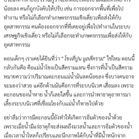
น้อยลง คนก็ถูกบังคับให้ปรับ เช่น การออกจากพื้นที่เพื่อไป
ทำงาน หรือไม่ก็เลือกทำเกษตรกรรมเชิงเดี่ยวเพื่อส่งให้กับ
อุตสาหกรรม คนต้องออกจากที่ที่เคยอยู่เพื่อไปทำงานในระบบ
เศรษฐกิจเชิงเดี่ยว หรือไม่ก็เลือกจะทำเกษตรกรรมเพื่อส่งให้กับ
อุตสาหกรรม
ตอนเด็กๆ เราเคยได้ยินที่ว่า “
โขงสีปูน มูลสีคราม
” ใช่ไหม ตอนนี้
กลับกันคือ คือแม่น้ำโขงเป็นสีครามแทน ซึ่งการที่น้ำเป็นสีคราม
หมายความว่าปริมาณตะกอนแม่น้ำมันลดน้อยลง ซึ่งบางคนอาจ
จะมองว่าสวย แต่อีกด้านมันคือการที่ระบบนิเวศ เสื่อมลง เพราะ
ตะกอนของน้ำหาย น้ำก็เลยใสขึ้น และการนำพาธาตุอาหารมา
เลี้ยงระบบนิเวศที่เชื่อมโยงกับแม่น้ำก็หายไปด้วย
อย่าลืมว่าการมีตะกอนนี้ยังทำให้เกิดการอิ่มตัวของน้ำด้วย
เพราะเมื่อน้ำมีแร่ธาตุก็จะส่งผลถึงมวลน้ำและการอิ่มตัวของน้ำ
เมื่อเวลาน้ำไหลก็เปรียบและนึกภาพได้กับน้ำที่มีน้ำหนักจาก