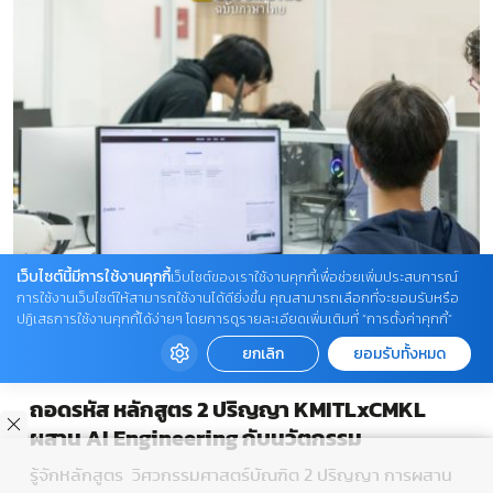
เว็บไซต์นี้มีการใช้งานคุกกี้
เว็บไซต์ของเราใช้งานคุกกี้เพื่อช่วยเพิ่มประสบการณ์
การใช้งานเว็บไซต์ให้สามารถใช้งานได้ดียิ่งขึ้น คุณสามารถเลือกที่จะยอมรับหรือ
ปฏิเสธการใช้งานคุกกี้ได้ง่ายๆ โดยการดูรายละเอียดเพิ่มเติมที่ “การตั้งค่าคุกกี้”
ยกเลิก
ยอมรับทั้งหมด
ถอดรหัส หลักสูตร 2 ปริญญา KMITLxCMKL
ผสาน AI Engineering กับนวัตกรรม
คอมพิวเตอร์แห่งแรกในไทย
รู้จักหลักสูตร วิศวกรรมศาสตร์บัณฑิต 2 ปริญญา การผสาน