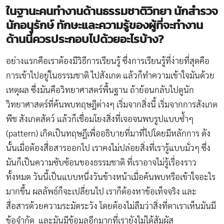
ในฐานะคนทำงานด้านธรรมชาติวิทยา นักสำรวจ
นักอนุรักษ์ ทักษะและความรู้ของผู้ที่จะทำงาน
ด้านนี้ควรประกอบไปด้วยอะไรบ้าง
?
อย่างแรกคือเราต้องมีวิธีการเรียนรู้ ซึ่งการเรียนรู้ที่ง่ายที่สุดคือ
การเข้าไปอยู่ในธรรมชาติ ไปสังเกต แล้วก็ทำความเข้าใจมันด้วย
เหตุผล ซึ่งมันคือวิทยาศาสตร์พื้นฐาน ถ้าย้อนกลับไปดูนัก
วิทยาศาสตร์ที่ค้นพบทฤษฎีต่างๆ เริ่มจากสิ่งนี้ เริ่มจากการสังเกต
พืช สังเกตสัตว์ แล้วก็เชื่อมโยงสิ่งที่เจอจนพบรูปแบบซ้ำๆ
(pattern) เกิดเป็นทฤษฎีเพื่ออธิบายที่มาที่ไปโดยมีหลักการ ดัง
นั้นเมื่อต้องสื่อสารออกไป เราคงไม่ปล่อยสิ่งที่เรารู้แบบมั่วๆ ซึ่ง
มันก็เป็นความซับซ้อนของธรรมชาติ ที่เราอาจไม่รู้เรื่องราว
ทั้งหมด วันนี้เป็นแบบหนึ่งวันข้างหน้าเมื่อค้นพบหรือเข้าใจอะไร
มากขึ้น ผลลัพธ์ก็จะเปลี่ยนไป เราก็ต้องหาข้อเท็จจริง และ
สื่อสารด้วยความระมัดระวัง โดยต้องไม่ลืมว่าสิ่งที่ตาเราเห็นมันมี
ข้อจำกัด และมันมีข้อมูลอีกมากที่เรายังไม่ได้สัมผัส