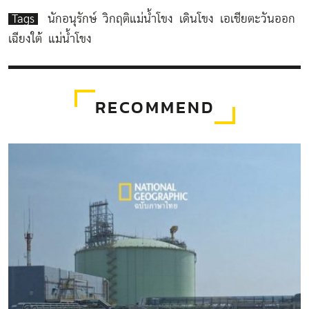
Tags
นักอนุรักษ์
วิกฤติแม่น้ำโขง
เดินโขง
เอเชียตะวันออก
เฉียงใต้
แม่น้ำโขง
RECOMMEND