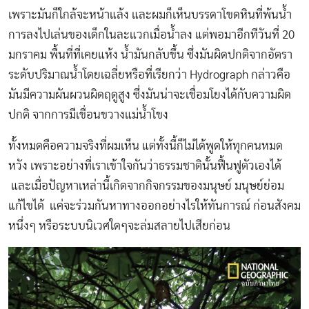
เพราะมันก็ใกล้จะหน้าแล้ง และผมก็เห็นบรรดาโขดหินที่พ้นน้ำ
การลงไปเล่นของเด็กในละแวกเมื่อน้ำลง แต่พอมาอีกทีวันที่ 20
มกราคม พื้นที่ที่เคยแห้ง น้ำมันกลับขึ้น ซึ่งมันผิดปกติจากอัตรา
ระดับปริมาณน้ำโดยเฉลี่ยหรือที่เรียกว่า Hydrograph กล่าวคือ
มันมีความผันผวนผิดฤดูสูง ซึ่งมันน่าจะเชื่อมโยงได้กับความผิด
ปกติ จากการมีเขื่อนขวางแม่น้ำโขง
ทั้งหมดคือความจริงที่ผมเห็น แต่ทั้งนี้ก็ไม่ได้พูดให้ทุกคนหมด
หวัง เพราะอย่างที่เราเข้าใจกันว่าธรรมชาตินั้นฟื้นฟูตัวเองได้
และเมื่อปัญหาเหล่านี้เกิดจากกิจกรรมของมนุษย์ มนุษย์ย่อม
แก้ไขได้ แค่จะร่วมกันหาทางออกอย่างไรให้ทันการณ์ ก่อนสังคม
หนึ่งๆ หรือระบบนิเวศใดๆจะล่มสลายไปเสียก่อน