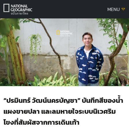
Skip
MENU
to
content
“ปรมินทร์ วัฒน์นครบัญชา” บันทึกสีของน้ำ
แผงขายปลา และลมหายใจระบบนิเวศริม
โขงที่สัมผัสจากการเดินเท้า