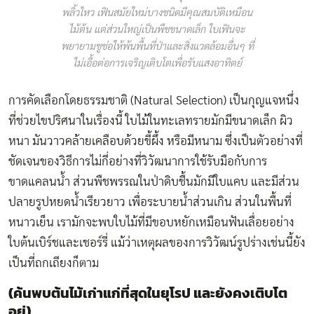
พลิ้วไหว เฟินสมัยใหม่บางชนิดมีคุณสมบัติเหมือน
ไม้ต้น แต่ส่วนใหญ่เป็นพืชขนาดเล็ก ใบเฟินจะ
พยายามชูช่อให้พ้นพื้นที่ป่าและสิ่งแวดล้อมอื่นๆ ที่
ไม่เอื้อต่อการเจริญเติบโตเพื่อรับแสงอาทิตย์
การคัดเลือกโดยธรรมชาติ
(Natural Selection)
เป็นกุญแจหนึ่ง
ที่ช่วยไขปริศนาในเรื่องนี้ ใบไม้ในทะเลทรายมักมีขนาดเล็ก ผิว
หนา มันวาวคล้ายเคลือบด้วยขี้ผึ้ง หรือมีหนาม ซึ่งเป็นตัวอย่างที่
ชัดเจนของวิธีการไม่กี่อย่างที่วิวัฒนาการใช้รับมือกับการ
ขาดแคลนน้ำ ส่วนพืชพรรณในป่าดิบชื้นมักมีใบแคบ และมีส่วน
ปลายรูปหยดน้ำเรียวยาว เพื่อระบายน้ำส่วนเกิน ส่วนในพื้นที่
หนาวเย็น เรามักจะพบใบไม้ที่มีขอบหยักเหมือนฟันเลื่อยอย่าง
ใบต้นเบิร์ชและเชอร์รี่ แม้ว่าเหตุผลของการวิวัฒน์รูปร่างเช่นนี้ยัง
เป็นที่ถกเถียงก็ตาม
(ค้นพบต้นไม้เก่าแก่ที่สุดในยุโรป และยังคงเติบโต
อยู่)