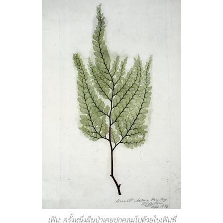
เฟิน: ครั้งหนึ่งผืนป่าเคยปกคลุมไปด้วยใบเฟินที่