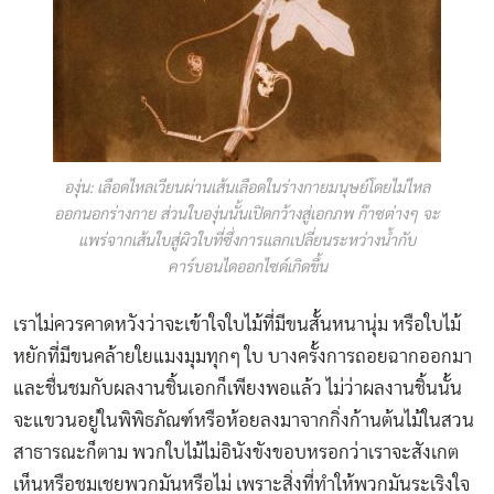
องุ่น: เลือดไหลเวียนผ่านเส้นเลือดในร่างกายมนุษย์โดยไม่ไหล
ออกนอกร่างกาย ส่วนใบองุ่นนั้นเปิดกว้างสู่เอกภพ ก๊าซต่างๆ จะ
แพร่จากเส้นใบสู่ผิวใบที่ซึ่งการแลกเปลี่ยนระหว่างน้ำกับ
คาร์บอนไดออกไซด์เกิดขึ้น
เราไม่ควรคาดหวังว่าจะเข้าใจใบไม้ที่มีขนสั้นหนานุ่ม หรือใบไม้
หยักที่มีขนคล้ายใยแมงมุมทุกๆ ใบ บางครั้งการถอยฉากออกมา
และชื่นชมกับผลงานชิ้นเอกก็เพียงพอแล้ว ไม่ว่าผลงานชิ้นนั้น
จะแขวนอยู่ในพิพิธภัณฑ์หรือห้อยลงมาจากกิ่งก้านต้นไม้ในสวน
สาธารณะก็ตาม พวกใบไม้ไม่อินังขังขอบหรอกว่าเราจะสังเกต
เห็นหรือชมเชยพวกมันหรือไม่ เพราะสิ่งที่ทำให้พวกมันระเริงใจ