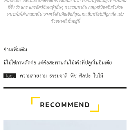
ต้นทิสเซิล: เกิดเป็นต้นทิสเซิลแท้จริงแสนลำบาก พวกมันชูช่อไม่สูงจากพื้นดิน
ที่ซึ่ง วัว แกะ และสัตว์กินหญ้าอื่นๆ ตระเวนหากิน กลยุทธ์ป้องกันตัวด้วย
หนามไม่ได้ผลเสมอไป บางครั้งต้นทิสเซิลก็ถูกแทะเล็มหรือไม่ก็ถูกเด็ด เช่น
ตัวอย่างที่เห็นอยู่นี้
อ่านเพิ่มเติม
นี่ไม่ใช่ภาพตัดต่อ แต่คือสะพานต้นไม้จริงที่ปลูกในอินเดีย
Tags
ความสวยงาม
ธรรมชาติ
พืช
ศิลปะ
ใบไม้
RECOMMEND