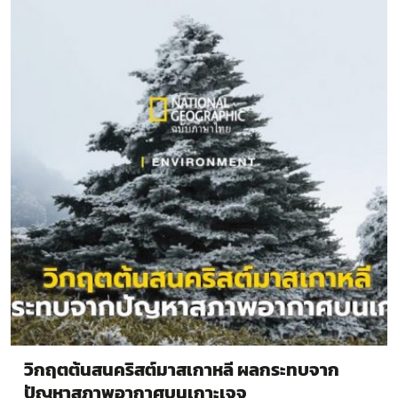
วิกฤตต้นสนคริสต์มาสเกาหลี ผลกระทบจาก
ปัญหาสภาพอากาศบนเกาะเจจู