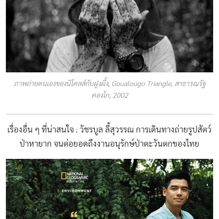
ภาพถ่ายตนเองของนิโคลส์กับฝูงผึ้ง, Goualougo Triangle, สาธารณรัฐ
คองโก, 2002
เรื่องอื่น ๆ ที่น่าสนใจ :
วัชรบูล ลี้สุวรรณ การเดินทางถ่ายรูปสัตว์
ป่าหายาก จนต่อยอดถึงงานอนุรักษ์ป่าตะวันตกของไทย