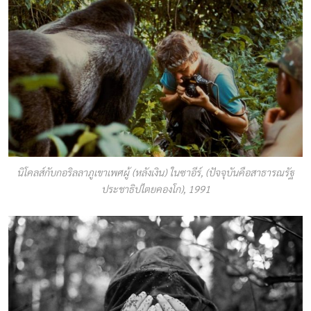
นิโคลส์กับกอริลลาภูเขาเพศผู้ (หลังเงิน) ในซาอีร์, (ปัจจุบันคือสาธารณรัฐ
ประชาธิปไตยคองโก), 1991