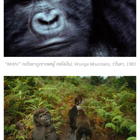
“Mrithi” กอริลลาภูเขาเพศผู้ (หลังเงิน), Virunga Mountains, รวันดา, 1981