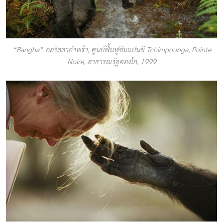
“Bangha” กอริลลากำพร้า, ศูนย์ฟื้นฟูชิมแปนซี Tchimpounga, Pointe
Noire, สาธารณรัฐคองโก, 1999