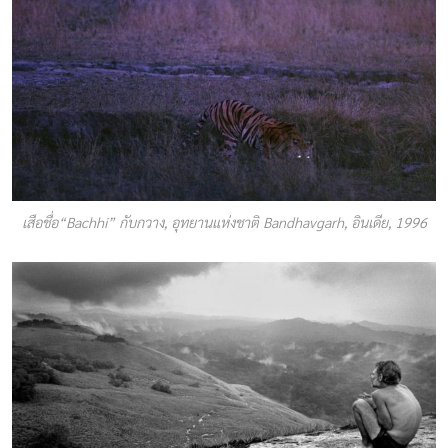
เสือชื่อ“Bachhi” กับกวาง, อุทยานแห่งชาติ Bandhavgarh, อินเดีย, 1996