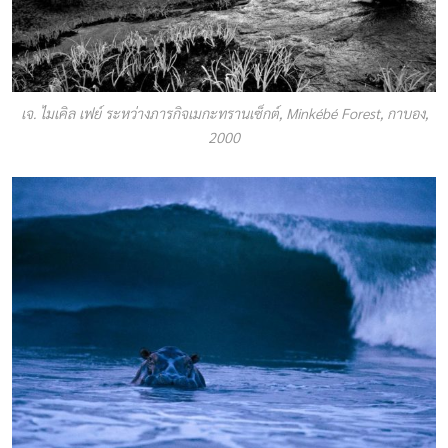
เจ. ไมเคิล เฟย์ ระหว่างภารกิจเมกะทรานเซ็กต์, Minkébé Forest, กาบอง,
2000