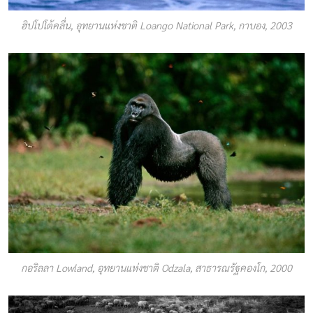
ฮิปโปโต้คลื่น, อุทยานแห่งชาติ Loango National Park, กาบอง, 2003
กอริลลา Lowland, อุทยานแห่งชาติ Odzala, สาธารณรัฐคองโก, 2000