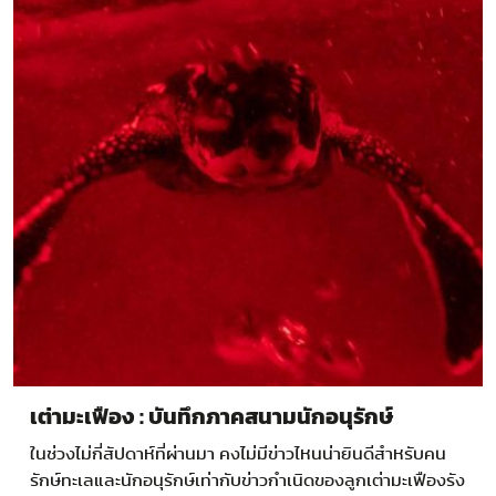
เต่ามะเฟือง : บันทึกภาคสนามนักอนุรักษ์
ในช่วงไม่กี่สัปดาห์ที่ผ่านมา คงไม่มีข่าวไหนน่ายินดีสำหรับคน
รักษ์ทะเลและนักอนุรักษ์เท่ากับข่าวกำเนิดของลูกเต่ามะเฟืองรัง