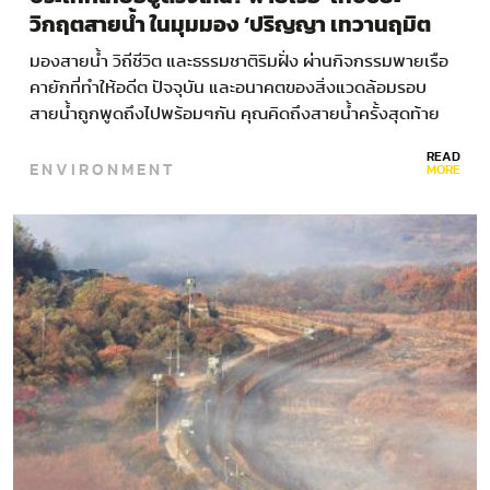
วิกฤตสายน้ำ ในมุมมอง ‘ปริญญา เทวานฤมิต
รกุล’
มองสายน้ำ วิถีชีวิต และธรรมชาติริมฝั่ง ผ่านกิจกรรมพายเรือ
คายักที่ทำให้อดีต ปัจจุบัน และอนาคตของสิ่งแวดล้อมรอบ
สายน้ำถูกพูดถึงไปพร้อมๆกัน คุณคิดถึงสายน้ำครั้งสุดท้าย
เมื่อไร?…
READ
ENVIRONMENT
MORE