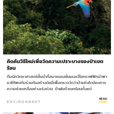
คิดค้นวิธีใหม่เพื่อวัดความเปราะบางของป่าเขต
ร้อน
ทีมนักวิทยาศาสตร์ชั้นนำที่สมาคมเนชั่นแนลจีโอกราฟฟิกนำพา
มาให้พบกันร่วมกันสร้างดัชนีเพื่อตรวจวัดว่าป่าแห่งใดต้องการ
ความช่วยเหลืออย่างเร่งด่วน ป่าฝนทั่วเขตร้อนตั้งแต่
อินโดนีเซียถึงอเมริกากลางจากมาดากัสการ์ถึงผืนป่ารอบแม่นํ้
READ
ENVIRONMENT
าโขง กำลังถูกตัดโค่น แผ้วถาง หรือเผาเปิดทางให้ทุ่งหญ้า
MORE
เลี้ยงปศุสัตว์ ฟาร์ม และสวนปาล์ม…