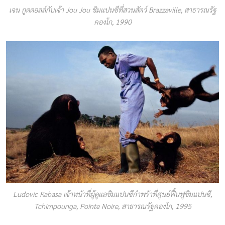
เจน กูดดอลล์กับเจ้า Jou Jou ชิมแปนซีที่สวนสัตว์ Brazzaville, สาธารณรัฐ
คองโก, 1990
Ludovic Rabasa เจ้าหน้าที่ผู้ดูแลชิมแปนซีกำพร้าที่ศูนย์ฟื้นฟูชิมแปนซี,
Tchimpounga, Pointe Noire, สาธารณรัฐคองโก, 1995