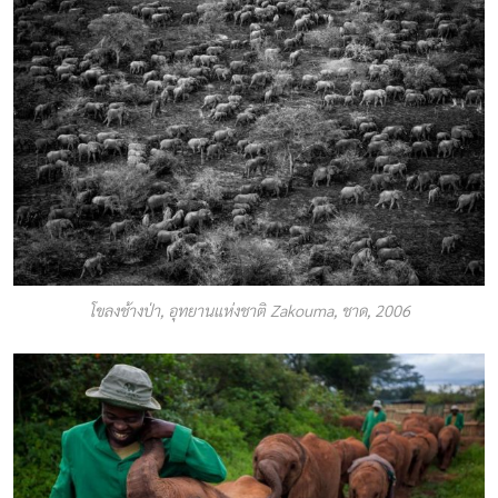
โขลงช้างป่า, อุทยานแห่งชาติ Zakouma, ชาด, 2006