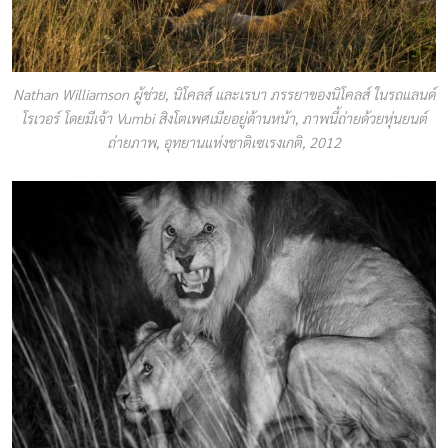
Nathan Williamson ผู้ช่วย, นิโคลส์ และเรบา ภรรยาของนิโคลส์ ในรถแลนด์
โรเวอร์ โดยมีเจ้า Vumbi สิงโตเพศเมียอยู่ด้านหน้า, ภาพนี้ถ่ายด้วยหุ่นยนต์
ถ่ายภาพ, อุทยานแห่งชาติเซเรงเกติ, 2012