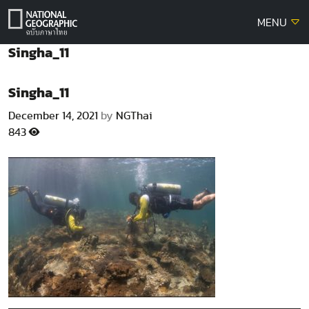
Skip
MENU
to
content
Singha_11
Singha_11
December 14, 2021
by
NGThai
843