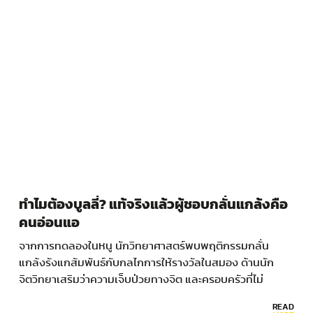
ทำไมต้องบูลลี่? แท้จริงแล้วผู้ชอบกลั่นแกล้งคือ
คนอ่อนแอ
จากการทดลองในหนู นักวิทยาศาสตร์พบพฤติกรรมกลั่น
แกล้งรังแกสัมพันธ์กับกลไกการให้รางวัลในสมอง ด้านนัก
จิตวิทยาเสริมว่าความเจ็บป่วยทางจิต และครอบครัวที่ไม่
สมบูรณ์คือหนึ่งปัจจัยสำคัญ
READ