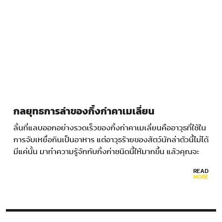
กลยุทธการล่าของกิ้งก่าคาเมเลี่ยน
ลิ้นที่แลบออกอย่างรวดเร็วของกิ้งก่าคาเมเลี่ยนคืออาวุธที่ใช้ใน
การจับเหยื่อกินเป็นอาหาร แต่อาวุธร้ายของสัตว์นักล่าตัวนี้ไม่ได้
มีแค่นั้น มาทำความรู้จักกับกิ้งก่าชนิดนี้ให้มากขึ้น แล้วคุณจะ
พบว่าเทคนิคของมันนั้นเจ๋งขนาดที่ว่าแทบไม่มีพลาดในการล่า
READ
เหยื่อ อาวุธที่ 1 :…
MORE