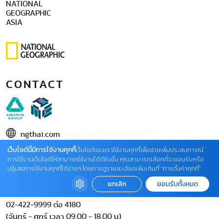
NATIONAL
GEOGRAPHIC
ASIA
CONTACT
ngthai.com
เว็บไซต์นี้มีการใช้งานคุกกี้
บริษัท เอเอ็มอี อิมเมจิเนทีฟ จำกัด
เว็บไซต์ของเราใช้งานคุกกี้เพื่อช่วยเพิ่มประสบการณ์
การใช้งานเว็บไซต์ให้สามารถใช้งานได้ดียิ่งขึ้น คุณสามารถเลือกที่จะยอมรับหรือ
ในเครือ บริษัท อมรินทร์ คอร์เปอเรชั่นส์ จำกัด (มหาชน)
ปฏิเสธการใช้งานคุกกี้ได้ง่ายๆ โดยการดูรายละเอียดเพิ่มเติมที่ “การตั้งค่าคุกกี้”
02 422 9999 ต่อ 4220
ยกเลิก
ยอมรับทั้งหมด
ติดต่อแจ้งปัญหาหรือร้องเรียน
02-422-9999 ต่อ 4180
(จันทร์ - ศุกร์ เวลา 09.00 - 18.00 น)