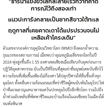
“ธารน้ำแข็งขั้วโลกละลายเร็วกว่าที่คาด
การณ์ไว้ถึงสองเท่า
แนวปะการังกลายเป็นซากสีขาวใต้ทะเล
ฤดูกาลที่เคยคาดเดาได้แปรปรวนจนไม่
เหลือเค้าโครงเดิม”
ตัวเลขจากองค์การอุตุนิยมวิทยาโลก (WMO) ยิ่งตอกย้ำความ
รุนแรงของสถานการณ์ เมื่อพบว่าอุณหภูมิเฉลี่ยของโลกในปี
2024 พุ่งสูงขึ้นถึง 1.55 องศาเซลเซียสเมื่อเทียบกับยุคก่อนการ
ปฏิวัติอุตสาหกรรม นับเป็นปีที่ร้อนที่สุดเท่าที่มนุษย์เคยบันทึกไว้
ความร้อนที่เพิ่มขึ้นเพียงไม่กี่องศา ได้ปลุกปีศาจให้ตื่นขึ้นทั่วทุก
มุมโลก ทั้งคลื่นความร้อนมรณะที่คร่าชีวิตผู้คนนับพันในยุโรป ไฟ
ป่าที่เผาผลาญแคนาดาจนควันปกคลุมไปถึงอีกซีกโลก รวมไปถึง
น้ำท่วมฉับพลันที่พัดพาชีวิตและบ้านเรือนในเอเชียตะวันเฉียงใต้
จนพังพินาศ