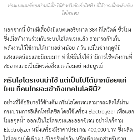
ห้องแบตเตอรี่ของบ้านผีเสื้อ ใช้สำหรับกักเก็บไฟฟ้า ที่ได้จากเชื้อเพลิงกรีน
ไฮโดรเจน
นอกจากนี้ บ้านผีเสื้อยังมีแบตเตอรี่ขนาด 384 กิโลวัตต์-ชั่วโมง
ซึ่งเมื่อทำงานร่วมกับระบบไฮโดรเจนแล้ว สามารถกักเก็บ
พลังงานไว้ใช้งานได้นานอย่างน้อย 7 วัน แม้ในช่วงฤดูที่มี
แสงแดดน้อยและมีเมฆมาก ทำให้มั่นใจได้ว่ามีการใช้พลังงานที่
สะอาดและเป็นมิตรต่อสิ่งแวดล้อมอย่างสมบูรณ์
กรีนไฮโดรเจนน่าใช้ แต่เป็นไปได้มากน้อยแค่
ไหน ที่คนไทยจะเข้าถึงเทคโนโลยีนี้?
อย่างที่ได้อธิบายไว้ข้างต้น กรีนไฮโดรเจนสามารถผลิตได้ผ่าน
กระบวนการอิเล็กโทรไลซิส โดยใช้เครื่อง Electrolyzer เพื่อแยก
โมเลกุลน้ำ ออกเป็นไฮโดรเจนและออกซิเจน อย่างไรก็ตาม
Electrolyzer หนึ่งเครื่องมีราคาประมาณ 400,000 บาท ซึ่งผลิต
ไฮโดรเจนได้เพียง 1 กิโลกรัมต่อวัน หรือเพียงพอสำหรับจ่าย