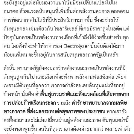
จะยังสูงอยู่แต่ ธนัยมองว่าแนวโน้มนี้จะเปลี่ยนแปลงไปใน
อนาคต ด้วยแรงสนับสนุนที่เพิ่มขึ้นต่อพลังงานสะอาด ตลอดจน
การพัฒนาเทคโนโลยีที่มีประสิทธิภาพมากขึ้น ซึ่งจะช่วยให้
ต้นทุนลดลง เช่นเดียวกับ โซลาร์เซลล์ ที่เคยมีราคาสูงในอดีต แต่
ปัจจุบันกลายเป็นพลังงานทางเลือกที่เข้าถึงได้ง่ายขึ้นสำหรับทุก
คน โดยสิ่งที่จะทำให้ราคาของ Electrolyzer นั้นจับต้องได้มาก
น้อยแค่ไหน จะขึ้นอยู่กับการสนับสนุนของภาครัฐเป็นหลัก
ดังนั้น หากภาครัฐยังคงมองว่าพลังงานสะอาดเป็นพลังงานที่มี
ต้นทุนสูงเกินไป และเลือกที่จะพึ่งพาพลังงานฟอสซิลต่อ เพียง
เพราะมีต้นทุนที่ถูกกว่า เราอาจกำลังละเลยต้นทุนแฝงที่รออยู่
ข้างหน้า นั่นคือ
ค่าฟื้นฟูธรรมชาติและสิ่งแวดล้อมที่เสียหายจาก
การปล่อยก๊าซเรือนกระจก
รวมถึง
ค่ารักษาพยาบาลจากมลพิษ
ทางอากาศ ที่ส่งผลกระทบต่อสุขภาพของประชาชน
หากเรายัง
คงยื้อเวลาและไม่เร่งเปลี่ยนผ่านสู่พลังงานสะอาด ต้นทุนเหล่านี้
จะยิ่งพอกพูนขึ้น จนในที่สุดเราอาจต้องจ่ายมากกว่าหลายเท่าตัว