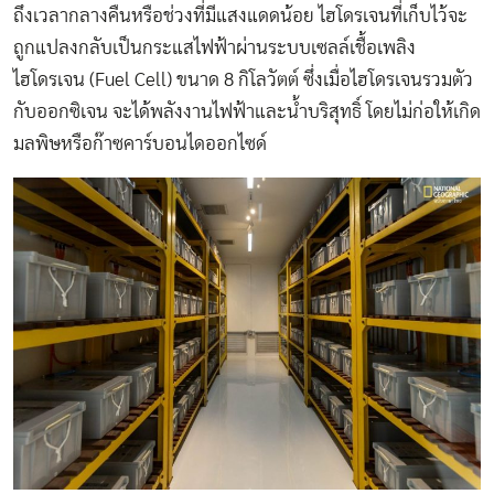
ถึงเวลากลางคืนหรือช่วงที่มีแสงแดดน้อย ไฮโดรเจนที่เก็บไว้จะ
ถูกแปลงกลับเป็นกระแสไฟฟ้าผ่านระบบเซลล์เชื้อเพลิง
ไฮโดรเจน (Fuel Cell) ขนาด 8 กิโลวัตต์ ซึ่งเมื่อไฮโดรเจนรวมตัว
กับออกซิเจน จะได้พลังงานไฟฟ้าและน้ำบริสุทธิ์ โดยไม่ก่อให้เกิด
มลพิษหรือก๊าซคาร์บอนไดออกไซด์