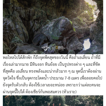
พอไหลไปได้สักพัก ก็ถึงจุดพีคสุดของวันนี้ คือถ้ำเอเลี่ยน ถ้ำที่มี
เรื่องเล่ามากมาย มีหินงอก หินย้อย เป็นรูปทรงต่าง ๆ และที่ชัด
ที่สุดคือ เอเลี่ยน ทรงพลังและน่ากลัวมาก ๆ ณ จุดนี้เราต้องผ่าน
จุดวัดใจ ซึ่งเป็นจุดกระโดดน้ำ ประมาณ 7-8 เมตร เพื่อลอยคอไป
ยังจุดรับตัวกลับ ต้องใช้เวลาเยอะหน่อย เพราะกว่าแต่ละคนจะ
ผ่านจุดนี้ไปได้ ต้องเชียร์กันพอสมควร (หัวเราะ)