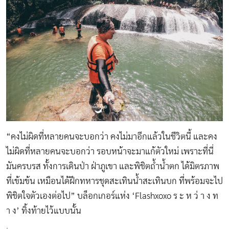
“คงไม่ผิดที่หลายคนจะบอกว่า คงไม่มาอีกแล้วในชีวิตนี้ และคง
ไม่ผิดที่หลายคนจะบอกว่า รอบหน้าจะมาแก้ตัวใหม่ เพราะที่นี่
มันครบรส ทั้งการเดินป่า ฝ่าภูเขา และพิชิตถ้ำน้ำตก ได้มิตรภาพ
ที่เข้มข้น เหมือนได้ฝึกทหารชุดสะเทินน้ำสะเทินบก ที่พร้อมจะไป
พิชิตใจตัวเองต่อไป” บล็อกเกอร์แห่ง ‘Flashxoxo ร ะ ห ว่ า ง ท
า ง’ ทิ้งท้ายไว้แบบนั้น
.