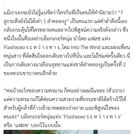
.
แม้เราเองจะยังไม่รู้แน่ชัดว่าใครกันที่เป็นคนให้คำนิยามว่า “7
ภูกระดึงยังไม่ได้เท่า 1 ลำคลองงู” เป็นคนแรก แต่คำล่ำลือนี้เอง
กลับกระตุ้นให้ใครหลายคนอยากไปพิสูจน์ความจริงดังกล่าว ซึ่ง
หนึ่งในนั้นคือเหล่าบล็อกเกอร์หนุ่ม นำโดย แฟลช แห่ง
Flashxoxo ร ะ ห ว่ า ง ท า ง, โดม Into The Wind และผองเพื่อน
หนุ่มสาว ที่ตัดสินใจออกเดินทางไปที่นั่น และไม่ใช่แค่ครั้งเดียว นี่
เป็นการเดินทางมาเยือนอุทยานแห่งชาติลำคลองงูเป็นครั้งที่ 2
ของพวกเขาบางคนอีกด้วย
.
“คนบ้าอะไรชอบความทรมาน ก็คนอย่างผมนี่แหละ (หัวเราะ)
แต่ความทรมานก็ได้ซ่อนความสวยงามที่ธรรมชาติได้สร้างไว้ให้
สำหรับผู้กล้าที่ก้าวเข้ามาทดสอบร่างกาย และพิสูจน์ใจของ
ตนเอง” บล็อกเกอร์หนุ่มแห่ง ‘Flashxoxo ร ะ ห ว่ า ง ท า ง’
หรือ ‘แฟลช’ บอกไว้แบบนั้น