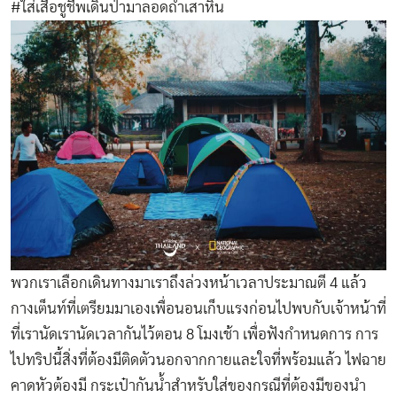
#ใส่เสื้อชูชีพเดินป่ามาลอดถ้ำเสาหิน
พวกเราเลือกเดินทางมาเราถึงล่วงหน้าเวลาประมาณตี 4 แล้ว
กางเต็นท์ที่เตรียมมาเองเพื่อนอนเก็บแรงก่อนไปพบกับเจ้าหน้าที่
ที่เรานัดเรานัดเวลากันไว้ตอน 8 โมงเช้า เพื่อฟังกำหนดการ การ
ไปทริปนี้สิ่งที่ต้องมีติดตัวนอกจากกายและใจที่พร้อมแล้ว ไฟฉาย
คาดหัวต้องมี กระเป๋ากันน้ำสำหรับใส่ของกรณีที่ต้องมีของนำ