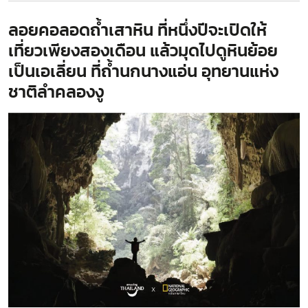
ลอยคอลอดถ้ำเสาหิน ที่หนึ่งปีจะเปิดให้
เที่ยวเพียงสองเดือน แล้วมุดไปดูหินย้อย
เป็นเอเลี่ยน ที่ถ้ำนกนางแอ่น อุทยานแห่ง
ชาติลำคลองงู