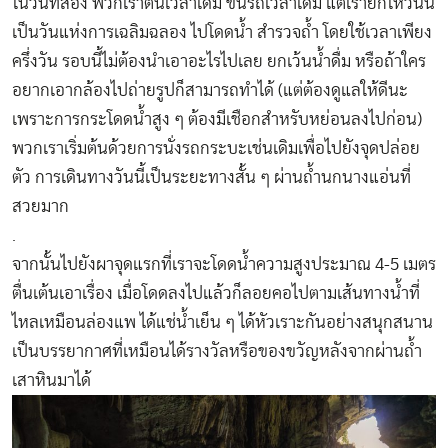
ในวันที่สอง พวกเราตื่นเวลาเดิม ขึ้นรถเวลาเดิม แต่เรายกให้วันนี้
เป็นวันแห่งการเฉลิมฉลอง ไปโดดน้ำ สำรวจถ้ำ โดยใช้เวลาเพียง
ครึ่งวัน รอบนี้ไม่ต้องนำเอาอะไรไปเลย ยกเว้นน้ำดื่ม หรือถ้าใคร
อยากเอากล้องไปถ่ายรูปก็สามารถทำได้ (แต่ต้องดูแลให้ดีนะ
เพราะการกระโดดน้ำสูง ๆ ต้องมีเชือกสำหรับหย่อนลงไปก่อน)
พวกเราเริ่มต้นด้วยการนั่งรถกระบะเช่นเดิมเพื่อไปยังจุดปล่อย
ตัว การเดินทางวันนี้เป็นระยะทางสั้น ๆ ผ่านถ้ำนกนางแอ่นที่
สวยมาก
.
จากนั้นไปยังผาจุดแรกที่เราจะโดดน้ำความสูงประมาณ 4-5 เมตร
ตื่นเต้นเอาเรื่อง เมื่อโดดลงไปแล้วก็ลอยคอไปตามเส้นทางน้ำที่
ไหลเหมือนล่องแพ ได้แช่น้ำเย็น ๆ ได้หัวเราะกันอย่างสนุกสนาน
เป็นบรรยากาศที่เหมือนได้รางวัลหรือของขวัญหลังจากผ่านถ้ำ
เสาหินมาได้