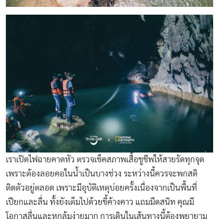
เราเปิดไฟฉายคาดหัว ตรวจเช็คสภาพเสื้อชูชีพให้สายรัดทุกจุด
เพราะต้องลอยคอในน้ำเป็นบางช่วง ระหว่างนี้ควรจะพกสติ
ติดตัวอยู่ตลอด เพราะมีอุบัติเหตุบ่อยครั้งเนื่องจากเป็นพื้นที่
เปียกและลื่น ทั้งยังเต็มไปด้วยขี้ค้างคาว แถมมืดสนิท คุณมี
โอกาสลื่นและหกล้มง่ายมาก การเดินในเส้นทางนี้ต้องพยายาม