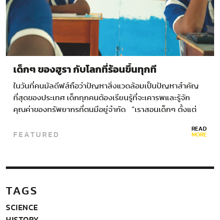
เด็กๆ ของฮูรา กับโลกที่ร้อนขึ้นทุกที
ในวันที่คนมัลดีฟส์ถือว่าปัญหาสิ่งแวดล้อมเป็นปัญหาสำคัญ
ที่สุดของประเทศ เด็กทุกคนต้องเรียนรู้ที่จะเคารพและรู้จัก
คุณค่าของทรัพยากรที่ตนมีอยู่จำกัด “เราสอนเด็กๆ ตั้งแต่
อายุสามขวบแล้วว่า ความเปราะบางทางสิ่งแวดล้อมของเกาะ
READ
FEATURED
เราเป็นอย่างไรค่ะ” อมินาท…
MORE
TAGS
SCIENCE
HISTORY