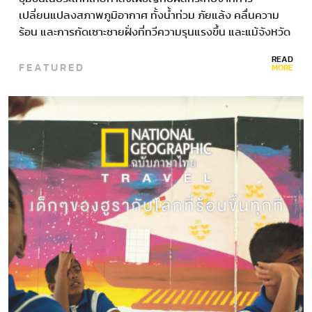
เปลี่ยนแปลงสภาพภูมิอากาศ ทั้งน้ำท่วม ภัยแล้ง คลื่นความ
ร้อน และการกัดเซาะชายฝั่งที่ทวีความรุนแรงขึ้น และแม้จังหวัด
สุโขทัยจะเป็นตัวอย่างของการรับมือความเสี่ยงและแสดงถึง
READ
FEATURED
ความยืดหยุ่นในการปรับตัวรับภัยธรรมชาติ แต่หากไม่มีการ
MORE
ดำเนินการที่เด็ดขาดประเทศไทยอาจสูญเสียมูลค่าทาง
เศรษฐกิจ…