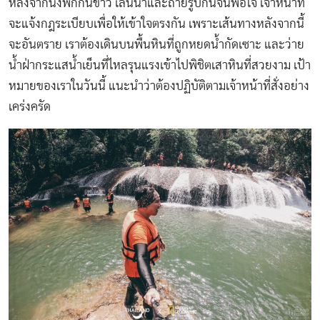
หลังจากนั่งพักกินข้าว เล่นน้ำและถ่ายรูปกันจนพอใจ เจ้าหน้าที่
จะแจ้งกฎระเบียบเพื่อให้เข้าใจตรงกัน เพราะเส้นทางหลังจากนี้
จะอันตราย เราต้องเดินบนพื้นหินที่ถูกหยดน้ำกัดเซาะ และว่าย
น้ำฝ่ากระแสน้ำเย็นที่ไหลรุนแรงเข้าไปพิชิตเสาหินที่สวยงาม เป้า
หมายของเราในวันนี้ แนะนำว่าต้องปฏิบัติตามเจ้าหน้าที่สั่งอย่าง
เคร่งครัด