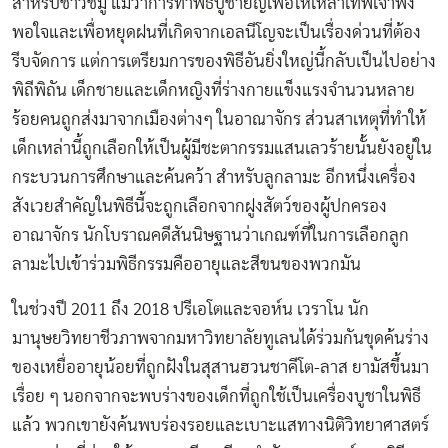
สำหรับชาวชิมู แม้ว่าการทำพิธีบูชายัญเพื่อให้เหล่าเทพเจ้าพึง
พอใจและเพื่อหยุดฝนที่เกิดจากเอลนีโญจะเป็นเรื่องด่วนที่ต้อง
รีบจัดการ แต่การเตรียมการของพิธีอันยิ่งใหญ่นี้กลับเป็นไปอย่าง
พิถีพิถัน เด็กชายและเด็กหญิงที่ร่างกายแข็งแรงจำนวนหลาย
ร้อยคนถูกส่งมาจากเมืองต่างๆ ในอาณาจักร ส่วนสาเหตุที่ทำให้
เด็กเหล่านี้ถูกเลือกให้เป็นผู้มีชะตากรรมแสนเลวร้ายนั้นยังอยู่ใน
กระบวนการศึกษาและค้นคว้า สำหรับลูกลามะ อีกหนึ่งเครื่อง
สังเวยสำคัญในพิธีนี้จะถูกเลือกจากฝูงสัตว์ของผู้ปกครอง
อาณาจักร นักโบราณคดีสันนิษฐานว่าเกณฑ์ที่ในการเลือกลูก
ลามะไปเข้าร่วมพิธีกรรมคืออายุและสีขนของพวกมัน
ในช่วงปี 2011 ถึง 2018 ปรีเอโตและจอห์น เวราโน นัก
มานุษยวิทยาชีวภาพจากมหาวิทยาลัยทูเลนได้ร่วมกันขุดค้นร่าง
ของเหยื่ออายุน้อยที่ถูกฝังในสุสานฮวนชาคีโต-ลาส ยามัสขึ้นมา
เรื่อย ๆ นอกจากจะพบร่างของเด็กที่ถูกใช้เป็นเครื่องบูชาในพิธี
แล้ว พวกเขายังค้นพบร่องรอยและเบาะแสทางนิติวิทยาศาสตร์