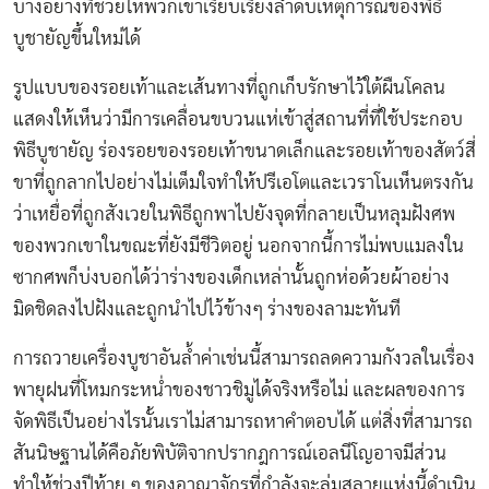
บางอย่างที่ช่วยให้พวกเขาเรียบเรียงลำดับเหตุการณ์ของพิธี
บูชายัญขึ้นใหม่ได้
รูปแบบของรอยเท้าและเส้นทางที่ถูกเก็บรักษาไว้ใต้ผืนโคลน
แสดงให้เห็นว่ามีการเคลื่อนขบวนแห่เข้าสู่สถานที่ที่ใช้ประกอบ
พิธีบูชายัญ ร่องรอยของรอยเท้าขนาดเล็กและรอยเท้าของสัตว์สี่
ขาที่ถูกลากไปอย่างไม่เต็มใจทำให้ปรีเอโตและเวราโนเห็นตรงกัน
ว่าเหยื่อที่ถูกสังเวยในพิธีถูกพาไปยังจุดที่กลายเป็นหลุมฝังศพ
ของพวกเขาในขณะที่ยังมีชีวิตอยู่ นอกจากนี้การไม่พบแมลงใน
ซากศพก็บ่งบอกได้ว่าร่างของเด็กเหล่านั้นถูกห่อด้วยผ้าอย่าง
มิดชิดลงไปฝังและถูกนำไปไว้ข้างๆ ร่างของลามะทันที
การถวายเครื่องบูชาอันล้ำค่าเช่นนี้สามารถลดความกังวลในเรื่อง
พายุฝนที่โหมกระหน่ำของชาวชิมูได้จริงหรือไม่ และผลของการ
จัดพิธีเป็นอย่างไรนั้นเราไม่สามารถหาคำตอบได้ แต่สิ่งที่สามารถ
สันนิษฐานได้คือภัยพิบัติจากปรากฎการณ์เอลนีโญอาจมีส่วน
ทำให้ช่วงปีท้าย ๆ ของอาณาจักรที่กำลังจะล่มสลายแห่งนี้ดำเนิน