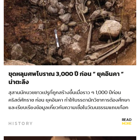
ขุดหลุมศพโบราณ 3,000 ปี ก่อน ” ยุคอินคา ”
น่าตะลึง
สุสานนักบวชชาวเปรูที่ถูกสร้างขึ้นเมื่อราว ๆ 1,000 ปีก่อน
คริสต์ศักราช ก่อน ยุคอินคา ทำให้บรรดานักวิชาการต้องศึกษา
และเรียบเรียงข้อมูลเกี่ยวกับความเชื่อในวัฒนธรรมแถบเทือก
เขาแอนดีสใหม่…
READ
HISTORY
MORE