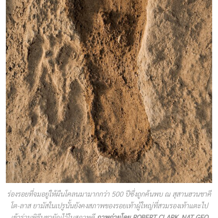
ร่องรอยที่จมอยู่ให้ผืนโคลนมามากกว่า 500 ปีซึ่งถูกค้นพบ ณ สุสานฮวนชาคี
โต-ลาส ยามัสในเปรูนั้นยังคงสภาพของรอยเท้าผู้ใหญ่ที่สวมรองเท้าแตะไป
เข้าร่วมพิธีบูชายัญไว้ในสภาพดี
ภาพถ่ายโดย ROBERT CLARK, NAT GEO