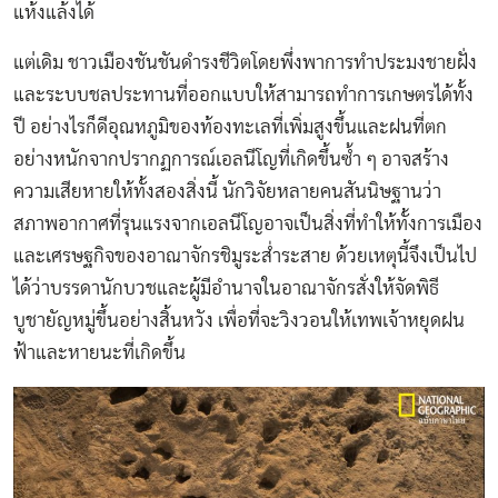
แห้งแล้งได้
แต่เดิม ชาวเมืองชันชันดำรงชีวิตโดยพึ่งพาการทำประมงชายฝั่ง
และระบบชลประทานที่ออกแบบให้สามารถทำการเกษตรได้ทั้ง
ปี อย่างไรก็ดีอุณหภูมิของท้องทะเลที่เพิ่มสูงขึ้นและฝนที่ตก
อย่างหนักจากปรากฏการณ์เอลนีโญที่เกิดขึ้นซ้ำ ๆ อาจสร้าง
ความเสียหายให้ทั้งสองสิ่งนี้ นักวิจัยหลายคนสันนิษฐานว่า
สภาพอากาศที่รุนแรงจากเอลนีโญอาจเป็นสิ่งที่ทำให้ทั้งการเมือง
และเศรษฐกิจของอาณาจักรชิมูระส่ำระสาย ด้วยเหตุนี้จึงเป็นไป
ได้ว่าบรรดานักบวชและผู้มีอำนาจในอาณาจักรสั่งให้จัดพิธี
บูชายัญหมู่ขึ้นอย่างสิ้นหวัง เพื่อที่จะวิงวอนให้เทพเจ้าหยุดฝน
ฟ้าและหายนะที่เกิดขึ้น