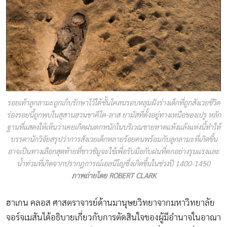
รอยเท้าลูกลามะถูกเก็บรักษาไว้ใต้ชั้นโคลนรอบหลุมฝังร่างเด็กที่ถูกสังเวยชีวิต
ร่องรอยนี้ถูกพบในสุสานฮวนชาคีโต-ลาส ยามัสที่ตั้งอยู่ทางเหนือของเปรู หลัก
ฐานที่แสดงให้เห็นว่าเคยเกิดฝนตกหนักในบริเวณชายหาดแห้งแล้งแห่งนี้ทำให้
บรรดานักวิจัยสรุปว่าการสังเวยเด็กหลายร้อยคนพร้อมกับลูกลามะที่เกิดขึ้น
อาจเป็นทางเลือกสุดท้ายที่ชาวชิมูจะใช้เพื่อรับมือกับฝนที่ตกอย่างรุนแรงและ
น้ำท่วมที่เกิดจากปรากฎการณ์เอลนีโญซึ่งเกิดขึ้นในช่วงปี 1400-1450
ภาพถ่ายโดย ROBERT CLARK
ฮาเกน คลอส ศาสตราจารย์ด้านมานุษยวิทยาจากมหาวิทยาลัย
จอร์จเมสันได้อธิบายเกี่ยวกับการตัดสินใจของผู้มีอำนาจในอาณา