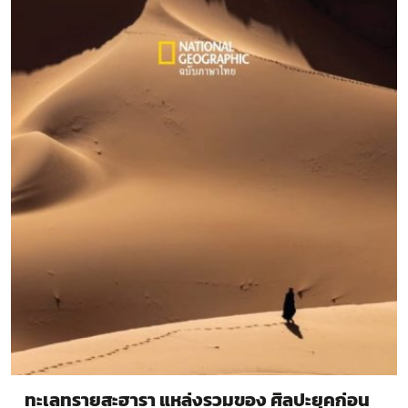
ทะเลทรายสะฮารา แหล่งรวมของ ศิลปะยุคก่อน