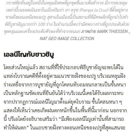
กราฟฟิกยืนอยู่ในหนึ่งในหลุมฝังศพที่ถูกขุดขึ้นมาเพื่อสำรวจ มีการพบหลุม
เหล่านี้บนยอดเนินเขาในเมืองปัมปา ลา ครุซ (Pampa la Cruz) ที่ตั้งอยู่ทาง
ชายฝั่งตอนเหนือของเปรู สุสานในเมืองนี้เป็นสถานที่ที่มีศพเด็กที่ถูกนำไปทำ
พิธีบูชายัญมากกว่า 100 ร่าง ในจำนวนนี้พบว่ามีศพบางร่างที่ถูกประดับด้วย
ชุดคลุมและเครื่องประดับศีรษะที่ทำจากขนนก
ภาพถ่าย MARK THIESSEN ,
NAT GEO IMAGE COLLECTION
เอลนีโญกับชาวชิมู
โดยส่วนใหญ่แล้ว สถานที่ที่ใช้ประกอบพิธีบูชายัญจะพบได้ใน
แหล่งโบราณคดีที่ตั้งอยู่ตามแนวชายฝั่งของเปรู บริเวณหลุมฝัง
ร่างเหยื่อจากการบูชายัญที่ถูกโคลนทับถมจนกลายเป็นชั้นหนา
เป็นหลักฐานชัดเจนที่ยืนยันได้ว่าบริเวณนี้เคยได้รับผลกระทบ
จากปรากฏการณ์เอลนีโญมาตั้งแต่ยุคโบราณ ชั้นโคลนหนา ๆ
แสดงให้เห็นว่าเคยเกิดฝนตกหนักขึ้นในพื้นที่นี้มาก่อน นอกจาก
นี้ ปรีเอโตยังอธิบายเสริมว่า “มีเพียงเอลนีโญเท่านั้นที่สามารถ
ทำให้ฝนตก” ในแถบชายฝั่งทางตอนเหนือของเปรูที่สุดแสนจะ