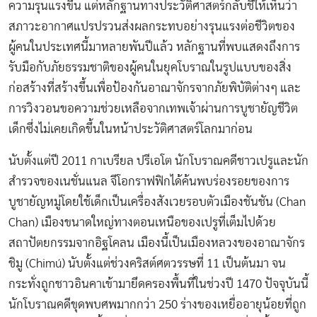
ความรุนแรงขึ้น แต่หลักฐานทางประวัติศาสตร์กลับชี้ให้เห็นว่า
สภาวะอากาศแปรปรวนส่งผลกระทบอย่างรุนแรงต่อชีวิตของ
ผู้คนในประเทศนี้มาหลายพันปีแล้ว หลักฐานที่พบแสดงถึงการ
รับมือกับภัยธรรมชาติของผู้คนในยุคโบราณในรูปแบบของสิ่ง
ก่อสร้างที่สร้างขึ้นเพื่อป้องกันอาณาจักรจากภัยพิบัติต่างๆ และ
การวิงวอนขอความช่วยเหลือจากเทพเจ้าผ่านการบูชายัญชีวิต
เด็กซึ่งไม่เคยเกิดขึ้นในหน้าประวัติศาสตร์โลกมาก่อน
นับตั้งแต่ปี 2011 กาเบรียล ปรีเอโต นักโบราณคดีชาวเปรูและนัก
สำรวจของเนชั่นแนล จีโอกราฟฟิกได้ค้นพบร่องรอยของการ
บูชายัญหมู่โดยใช้เด็กเป็นเครื่องสังเวยรอบตัวเมืองชันชัน (Chan
Chan) เมืองขนาดใหญ่ทางตอนเหนือของเปรูที่เต็มไปด้วย
สถาปัตยกรรมจากอิฐโคลน เมืองนี้เป็นเมืองหลวงของอาณาจักร
ชิมู (Chimú) นับตั้งแต่ช่วงคริสต์ศตวรรษที่ 11 เป็นต้นมา จน
กระทั่งถูกชาวอินคาเข้ามายึดครองพื้นที่ในช่วงปี 1470 ปัจจุบันนี้
นักโบราณคดีขุดพบศพมากกว่า 250 ร่างของเหยื่ออายุน้อยที่ถูก