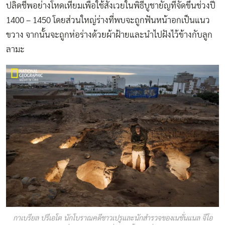
ปลิดชีพอย่างโหดเหี้ยมเพื่อใช้สังเวยในพิธีบูชายัญที่จัดขึ้นช่วงปี
1400 – 1450 โดยส่วนใหญ่ร่างที่พบจะถูกฟันหน้าอกเป็นแนว
ขวาง จากนั้นจะถูกห่อร่างด้วยผ้าฝ้ายและนำไปฝังไว้ข้างกับลูก
ลามะ
กาเบรียล ปรีเอโต นักโบราณคดีชาวเปรูและนักสำรวจของเนชั่นแนล จีโอ