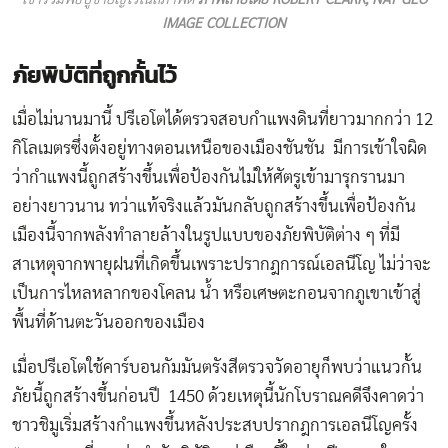
IMAGE COLLECTION
ภัยพิบัติที่ถูกกั้นไว้
เมื่อไม่นานมานี้ ปรีเอโตได้ตรวจสอบกำแพงดินที่ยาวมากกว่า 12
กิโลเมตรซึ่งตั้งอยู่ทางตอนเหนือของเมืองชันชัน มีการเข้าใจผิด
ว่ากำแพงนี้ถูกสร้างขึ้นเพื่อป้องกันไม่ให้ศัตรูเข้ามารุกรานมา
อย่างยาวนาน ทว่าแท้จริงแล้วมันกลับถูกสร้างขึ้นเพื่อป้องกัน
เมืองนี้จากพลังทำลายล้างในรูปแบบของภัยพิบัติต่าง ๆ ที่มี
สาเหตุจากพายุฝนที่เกิดขึ้นเพราะปรากฎการณ์เอลนีโญ ไม่ว่าจะ
เป็นการไหลหลากของโคลน น้ำ หรือเศษตะกอนจากภูเขาเข้าสู่
พื้นที่ด้านตะวันออกของเมือง
เมื่อปรีเอโตใช้คาร์บอนกัมมันตรังสีตรวจวัดอายุก็พบว่าแนวกั้น
ภัยนี้ถูกสร้างขึ้นก่อนปี 1450 ด้วยเหตุนี้นักโบราณคดีจึงคาดว่า
ชาวชิมูเริ่มสร้างกำแพงขึ้นหลังประสบปรากฎการเอลนีโญครั้ง