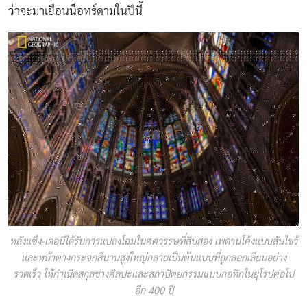
ว่าจะมาเยือนน็อทร์ดามในปีนี้
หลังแซ็ง-เดอนีได้รับการแปลงโฉมในศตวรรษที่สิบสอง เพดานโค้งแบบสันไขว้
และหน้าต่างกระจกสีบานสูงใหญ่กลายเป็นต้นแบบที่ถูกลอกเลียนอย่าง
รวดเร็ว ให้กำเนิดสกุลช่างศิลปะและสถาปัตยกรรมแบบกอทิกในยุโรปต่อไป
อีก 400 ปี