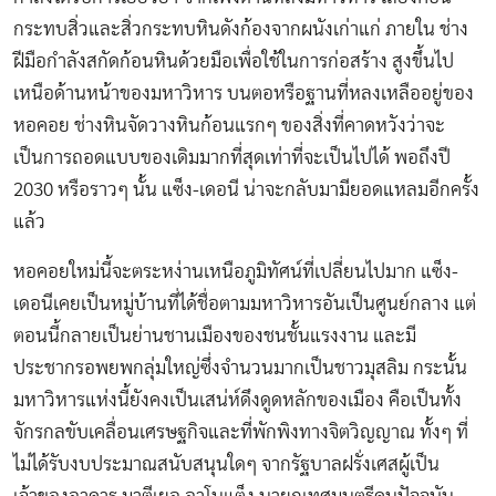
กระทบสิ่วและสิ่วกระทบหินดังก้องจากผนังเก่าแก่ ภายใน ช่าง
ฝีมือกำลังสกัดก้อนหินด้วยมือเพื่อใช้ในการก่อสร้าง สูงขึ้นไป
เหนือด้านหน้าของมหาวิหาร บนตอหรือฐานที่หลงเหลืออยู่ของ
หอคอย ช่างหินจัดวางหินก้อนแรกๆ ของสิ่งที่คาดหวังว่าจะ
เป็นการถอดแบบของเดิมมากที่สุดเท่าที่จะเป็นไปได้ พอถึงปี
2030 หรือราวๆ นั้น แซ็ง-เดอนี น่าจะกลับมามียอดแหลมอีกครั้ง
แล้ว
หอคอยใหม่นี้จะตระหง่านเหนือภูมิทัศน์ที่เปลี่ยนไปมาก แซ็ง-
เดอนีเคยเป็นหมู่บ้านที่ได้ชื่อตามมหาวิหารอันเป็นศูนย์กลาง แต่
ตอนนี้กลายเป็นย่านชานเมืองของชนชั้นแรงงาน และมี
ประชากรอพยพกลุ่มใหญ่ซึ่งจำนวนมากเป็นชาวมุสลิม กระนั้น
มหาวิหารแห่งนี้ยังคงเป็นเสน่ห์ดึงดูดหลักของเมือง คือเป็นทั้ง
จักรกลขับเคลื่อนเศรษฐกิจและที่พักพิงทางจิตวิญญาณ ทั้งๆ ที่
ไม่ได้รับงบประมาณสนับสนุนใดๆ จากรัฐบาลฝรั่งเศสผู้เป็น