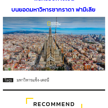
บนยอดมหาวิหารซากราดา ฟามีเลีย
Tags
มหาวิหารแซ็ง-เดอนี
RECOMMEND