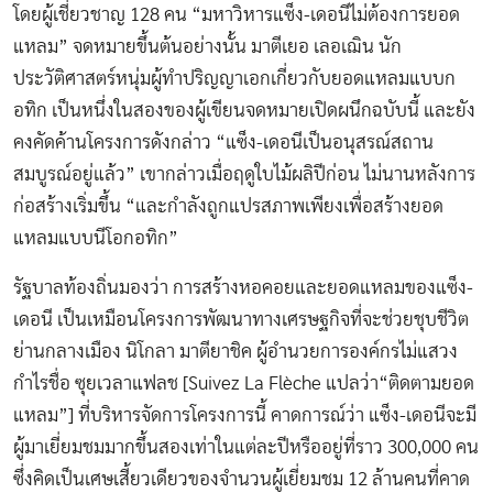
โดยผู้เชี่ยวชาญ 128 คน “มหาวิหารแซ็ง-เดอนีไม่ต้องการยอด
แหลม” จดหมายขึ้นต้นอย่างนั้น มาตีเยอ เลอเฌิน นัก
ประวัติศาสตร์หนุ่มผู้ทำปริญญาเอกเกี่ยวกับยอดแหลมแบบก
อทิก เป็นหนึ่งในสองของผู้เขียนจดหมายเปิดผนึกฉบับนี้ และยัง
คงคัดค้านโครงการดังกล่าว “แซ็ง-เดอนีเป็นอนุสรณ์สถาน
สมบูรณ์อยู่แล้ว” เขากล่าวเมื่อฤดูใบไม้ผลิปีก่อน ไม่นานหลังการ
ก่อสร้างเริ่มขึ้น “และกำลังถูกแปรสภาพเพียงเพื่อสร้างยอด
แหลมแบบนีโอกอทิก”
รัฐบาลท้องถิ่นมองว่า การสร้างหอคอยและยอดแหลมของแซ็ง-
เดอนี เป็นเหมือนโครงการพัฒนาทางเศรษฐกิจที่จะช่วยชุบชีวิต
ย่านกลางเมือง นิโกลา มาตียาชิค ผู้อำนวยการองค์กรไม่แสวง
กำไรชื่อ ซุยเวลาแฟลช [Suivez La Flèche แปลว่า“ติดตามยอด
แหลม”] ที่บริหารจัดการโครงการนี้ คาดการณ์ว่า แซ็ง-เดอนีจะมี
ผู้มาเยี่ยมชมมากขึ้นสองเท่าในแต่ละปีหรืออยู่ที่ราว 300,000 คน
ซึ่งคิดเป็นเศษเสี้ยวเดียวของจำนวนผู้เยี่ยมชม 12 ล้านคนที่คาด