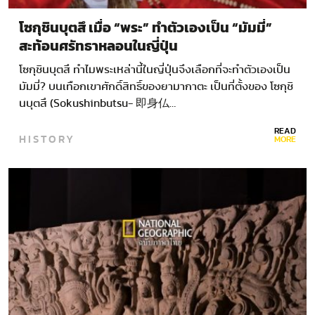
โซกุชินบุตสึ เมื่อ “พระ” ทำตัวเองเป็น “มัมมี่”
สะท้อนศรัทธาหลอนในญี่ปุ่น
โซกุชินบุตสึ ทำไมพระเหล่านี้ในญี่ปุ่นจึงเลือกที่จะทำตัวเองเป็น
มัมมี่? บนเทือกเขาศักดิ์สิทธิ์ของยามากาตะ เป็นที่ตั้งของ โซกุชิ
นบุตสึ (Sokushinbutsu- 即身仏…
READ
HISTORY
MORE