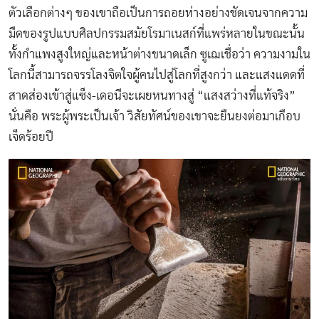
ตัวเลือกต่างๆ ของเขาถือเป็นการถอยห่างอย่างชัดเจนจากความ
มืดของรูปแบบศิลปกรรมสมัยโรมาเนสก์ที่แพร่หลายในขณะนั้น
ทั้งกำแพงสูงใหญ่และหน้าต่างขนาดเล็ก ซูเฌเชื่อว่า ความงามใน
โลกนี้สามารถจรรโลงจิตใจผู้คนไปสู่โลกที่สูงกว่า และแสงแดดที่
สาดส่องเข้าสู่แซ็ง-เดอนีจะเผยหนทางสู่ “แสงสว่างที่แท้จริง”
นั่นคือ พระผู้พระเป็นเจ้า วิสัยทัศน์ของเขาจะยืนยงต่อมาเกือบ
เจ็ดร้อยปี