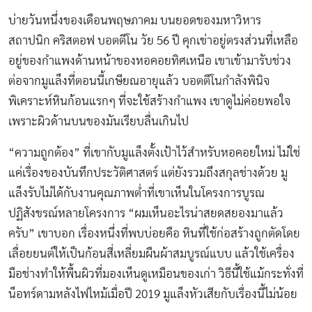
บ่ายวันหนึ่งของเดือนพฤษภาคม บนยอดของมหาวิหาร
สถาปนิก คริสตอฟ บอตตีโน วัย 56 ปี คุกเข่าอยู่ตรงส่วนที่เหลือ
อยู่ของกำแพงด้านหน้าของหอคอยทิศเหนือ เขาเข้ามารับช่วง
ต่อจากมูแล็งที่ตอนนี้เกษียณอายุแล้ว บอตตีโนกำลังพินิจ
พิเคราะห์หินก้อนแรกๆ ที่จะใช้สร้างกำแพง เขาดูไม่ค่อยพอใจ
เพราะผิวด้านบนของมันเรียบลื่นเกินไป
“ความถูกต้อง” ที่เขากับมูแล็งตั้งเป้าไว้สำหรับหอคอยใหม่ ไม่ใช่
แค่เรื่องของบันทึกประวัติศาสตร์ แต่ยังรวมถึงสกุลช่างด้วย มู
แล็งรับไม่ได้กับงานคุณภาพต่ำที่เขาเห็นในโครงการบูรณ
ปฏิสังขรณ์หลายโครงการ “ผมเห็นอะไรน่าสยดสยองมาแล้ว
ครับ” เขาบอก เรื่องหนึ่งที่พบบ่อยคือ หินที่ใช้ก่อสร้างถูกตัดโดย
เลื่อยยนต์ให้เป็นก้อนสี่เหลี่ยมผืนผ้าสมบูรณ์แบบ แล้วใช้เครื่อง
มือช่างทำให้พื้นผิวที่มองเห็นดูเหมือนของเก่า วิธีนี้ใช้แม้กระทั่งที่
น็อทร์ดามหลังไฟไหม้เมื่อปี 2019 มูแล็งหัวเสียกับเรื่องนี้ไม่น้อย