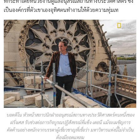
ที่กระทำโดยหน่วยงานดูแลอนุสรณ์สถานทางประวัติศาสตร์ ซึ่ง
เป็นองค์กรที่ตัวเขาเองอุทิศตนทำงานให้ด้วยความทุ่มเท
บอตตีโน หัวหน้าสถาปนิกฝ่ายอนุสรณ์สถานทางประวัติศาสตร์คนหนึ่งของ
ฝรั่งเศส รับช่วงต่อภารกิจบูรณปฏิสังขรณ์ที่แซ็ง-เดอนี แม้จะเผชิญการ
คัดค้านอย่างหนักจากบรรดาผู้เชี่ยวชาญที่เชื่อว่า มหาวิหารแห่งนี้ไม่จำเป็น
ต้องมียอดแหลม