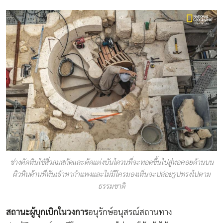
ช่างตัดหินใช้สิ่วลมสกัดและตัดแต่งบันไดวนที่จะทอดขึ้นไปสู่หอคอยด้านบน
ผิวหินด้านที่หันเข้าหากำแพงและไม่มีใครมองเห็นจะปล่อยรูปทรงไปตาม
ธรรมชาติ
สถานะผู้บุกเบิกในวงการ
อนุรักษ์อนุสรณ์สถานทาง