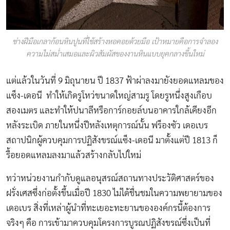
ช่างฝีมือเกลาก้อนหินปูนที่ใช้สร้างหอคอยด้วยมือ เป้าหมายคือการจำลอง
ความไม่สม่ำเสมอและผิวสัมผัสของงานหินแบบยุคกลางขึ้นใหม่
แต่แล้วในวันที่ 9 มิถุนายน ปี 1837 ฟ้าผ่าลงมายังยอดแหลมของ
แซ็ง-เดอนี ทำให้เกิดรูโหว่ขนาดใหญ่สามรู โดยรูหนึ่งสูงเกือบ
สองเมตร และทำให้ปนาลีหรือการ์กอยล์บนอาคารใกล้เคียงอีก
หลังระเบิด ภายในหนึ่งปีหลังเหตุการณ์นั้น ฟร็องซัว เดอเบร
สถาปนิกผู้ควบคุมการปฏิสังขรณ์แซ็ง-เดอนี มาตั้งแต่ปี 1813 ก็
รื้อยอดแหลมลงมาแล้วสร้างกลับไปใหม่
ทว่าหน่วยงานกำกับดูแลอนุสรณ์สถานทางประวัติศาสตร์ของ
ฝรั่งเศสซึ่งก่อตั้งขึ้นเมื่อปี 1830 ไม่ได้ชื่นชมในความพยายามของ
เดอเบร สิ่งที่เหล่าผู้นำที่ทะเยอะทะยานขององค์กรนี้ต้องการ
จริงๆ คือ การเข้ามาควบคุมโครงการบูรณปฏิสังขรณ์ซึ่งเป็นที่