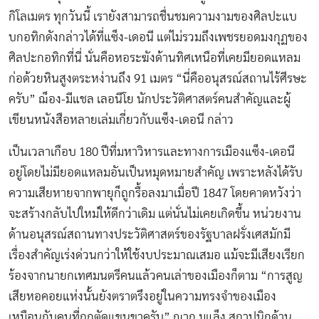
กิโลเมตร ทุกวันนี้ เรายังสามารถชื่นชมความงามของศิลปะแบ
บกอทิกดังกล่าวได้ที่แซ็ง-เดอนี แต่ไม่รวมถึงเพชรยอดมงกุฏของ
ศิลปะกอทิกที่นี่ นั่นคือหอระฆังด้านทิศเหนือที่เคยมียอดแหลม
ก่อด้วยหินสูงตระหง่านถึง 91 เมตร “นี่คืออนุสรณ์สถานไร้ศีรษะ
ครับ” ฌ็อง-มีแชล เลอนีโย นักประวัติศาสตร์คนสำคัญและผู้
เขียนหนังสือหลายเล่มเกี่ยวกับแซ็ง-เดอนี กล่าว
เป็นเวลาเกือบ 180 ปีที่มหาวิหารและทางการเมืองแซ็ง-เดอนี
อยู่โดยไม่มียอดแหลมอันเป็นหมุดหมายสำคัญ เพราะหลังได้รับ
ความเสียหายจากพายุก็ถูกรื้อลงมาเมื่อปี 1847 โดยคาดหวังว่า
จะสร้างกลับไปใหม่ให้ดีกว่าเดิม แต่นั่นไม่เคยเกิดขึ้น หน่วยงาน
ด้านอนุสรณ์สถานทางประวัติศาสตร์ของรัฐบาลฝรั่งเศสมักมี
เรื่องสำคัญเร่งด่วนกว่าให้ใช้งบประมาณเสมอ แม้จะมีเสียงเรียก
ร้องจากนายกเทศมนตรีคนแล้วคนเล่าของเมืองก็ตาม “การสูญ
เสียหอคอยแห่งนั้นยังตราตรึงอยู่ในความทรงจำของเมือง
เหมือนกับคนที่ถูกตัดแขนขาครับ” ฌาก มูแล็ง สถาปนิกด้าน