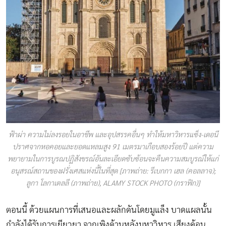
ฟ้าผ่า ความไม่ลงรอยในอาชีพ และอุปสรรคอื่นๆ ทำให้มหาวิหารแซ็ง-เดอนี
ปราศจากหอคอยและยอดแหลมสูง 91 เมตรมาเกือบสองร้อยปี แต่ความ
พยายามในการบูรณปฏิสังขรณ์อันละเอียดซับซ้อนจะคืนความสมบูรณ์ให้แก่
อนุสรณ์สถานของฝรั่งเศสแห่งนี้ในที่สุด [ภาพถ่าย: รีเบกกา เฮล (คอลลาจ);
ลูกา โลกาเตลลี (ภาพถ่าย), ALAMY STOCK PHOTO (กราฟิก)]
ตอนนี้ ด้วยแผนการที่เสนอและผลักดันโดยมูแล็ง บาดแผลนั้น
กำลังได้รับการเยียวยา จากเพิงด้านหลังมหาวิหาร เสียงค้อน