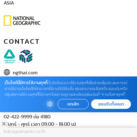
ASIA
CONTACT
ngthai.com
เว็บไซต์นี้มีการใช้งานคุกกี้
บริษัท เอเอ็มอี อิมเมจิเนทีฟ จำกัด
เว็บไซต์ของเราใช้งานคุกกี้เพื่อช่วยเพิ่มประสบการณ์
การใช้งานเว็บไซต์ให้สามารถใช้งานได้ดียิ่งขึ้น คุณสามารถเลือกที่จะยอมรับหรือ
ในเครือ บริษัท อมรินทร์ คอร์เปอเรชั่นส์ จำกัด (มหาชน)
ปฏิเสธการใช้งานคุกกี้ได้ง่ายๆ โดยการดูรายละเอียดเพิ่มเติมที่ “การตั้งค่าคุกกี้”
02 422 9999 ต่อ 4220
ยกเลิก
ยอมรับทั้งหมด
ติดต่อแจ้งปัญหาหรือร้องเรียน
02-422-9999 ต่อ 4180
(จันทร์ - ศุกร์ เวลา 09.00 - 18.00 น)
bdcx@amarin.co.th