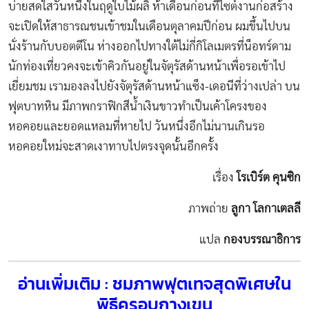
บ่ายสดใสวันหนึ่งในฤดูใบไม้ผลิ ห้าเดือนก่อนที่ไซต์งานก่อสร้าง
จะเปิดให้สาธารณชนเข้าชมในเดือนตุลาคมปีก่อน ผมขึ้นไปบน
นั่งร้านกับบอตตีโน ห่างออกไปทางใต้ไม่กี่กิโลเมตรที่น็อทร์ดาม
นักท่องเที่ยวคงจะเข้าคิวกันอยู่ในจัตุรัสด้านหน้าเพื่อรอเข้าไป
เยี่ยมชม เรามองลงไปยังจัตุรัสด้านหน้าแซ็ง-เดอนีที่ว่างเปล่า บน
ฟุตบาทหิน มีภาพกราฟิกสีน้ำเงินขาวทำเป็นเค้าโครงของ
หอคอยและยอดแหลมที่หายไป วันหนึ่งอีกไม่นานเกินรอ
หอคอยใหม่จะสาดเงาทาบไปตรงจุดนั้นอีกครั้ง
เรื่อง
โรเบิร์ต คุนซิก
ภาพถ่าย
ลูกา โลกาเตลลี
แปล
กองบรรณาธิการ
อ่านเพิ่มเติม : ชมภาพฟุตเทจสุดพิเศษใน
พิธีครอบกางเขน