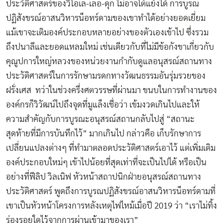
ประวัติศาสตร์ของวีโอเล-เลอ-ดุก ไม่อาจโต้แย้งได้ การบูรณ
ปฏิสังขรณ์อาสนวิหารน็อทร์ดามของเขาทำได้อย่างยอดเยี่ยม
แม้เขาจะเติมองค์ประกอบหลายอย่างของตัวเองเข้าไป ซึ่งรวม
ถึงปนาลีและยอดแหลมใหม่ เช่นเดียวกับที่ไม่มีข้อกังขาเกี่ยวกับ
คุณูปการใหญ่หลวงของหน่วยงานกำกับดูแลอนุสรณ์สถานทาง
ประวัติศาสตร์ในการรักษามรดกทางวัฒนธรรมอันรุ่มรวยของ
ฝรั่งเศส ทว่าในช่วงครึ่งศตวรรษที่ผ่านมา ขนบในการทำงานของ
องค์กรก็วิวัฒน์ไปถึงจุดที่มูแล็งเชื่อว่า เข้มงวดเกินไปและให้
ความสำคัญกับการบูรณะอนุสรณ์สถานกลับไปสู่ “สถานะ
สุดท้ายที่มีการบันทึกไว้” มากเกินไป กล่าวคือ เก็บรักษาการ
เปลี่ยนแปลงต่างๆ ที่ทำมาตลอดประวัติศาสตร์เอาไว้ แต่เพิ่มเติม
องค์ประกอบใหม่ๆ เข้าไปน้อยที่สุดเท่าที่จะเป็นไปได้ หรือเป็น
อย่างที่ฟีลิป วิลเนิฟ หัวหน้าสถาปนิกฝ่ายอนุสรณ์สถานทาง
ประวัติศาสตร์ พูดถึงการบูรณปฏิสังขรณ์อาสนวิหารน็อทร์ดามที่
เขาเป็นหัวหน้าโครงการหลังเหตุไฟไหม้เมื่อปี 2019 ว่า “เราไม่ทิ้ง
ร่องรอยใดไว้จากการผ่านเข้ามาของเรา”