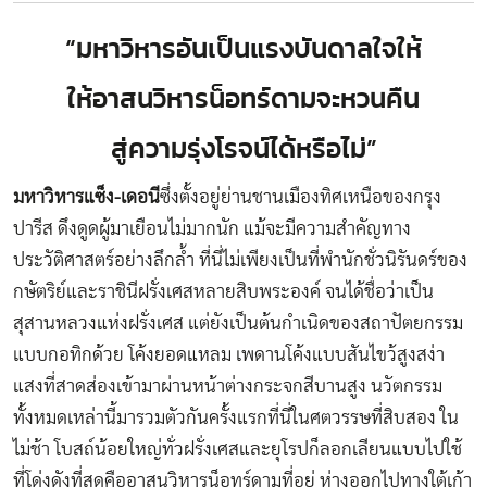
“มหาวิหารอันเป็นแรงบันดาลใจให้
ให้อาสนวิหารน็อทร์ดามจะหวนคืน
สู่ความรุ่งโรจน์ได้หรือไม่”
มหาวิหารแซ็ง-เดอนี
ซึ่งตั้งอยู่ย่านชานเมืองทิศเหนือของกรุง
ปารีส ดึงดูดผู้มาเยือนไม่มากนัก แม้จะมีความสำคัญทาง
ประวัติศาสตร์อย่างลึกล้ำ ที่นี่ไม่เพียงเป็นที่พำนักชั่วนิรันดร์ของ
กษัตริย์และราชินีฝรั่งเศสหลายสิบพระองค์ จนได้ชื่อว่าเป็น
สุสานหลวงแห่งฝรั่งเศส แต่ยังเป็นต้นกำเนิดของสถาปัตยกรรม
แบบกอทิกด้วย โค้งยอดแหลม เพดานโค้งแบบสันไขว้สูงสง่า
แสงที่สาดส่องเข้ามาผ่านหน้าต่างกระจกสีบานสูง นวัตกรรม
ทั้งหมดเหล่านี้มารวมตัวกันครั้งแรกที่นี่ในศตวรรษที่สิบสอง ใน
ไม่ช้า โบสถ์น้อยใหญ่ทั่วฝรั่งเศสและยุโรปก็ลอกเลียนแบบไปใช้
ที่โด่งดังที่สุดคืออาสนวิหารน็อทร์ดามที่อยู่ ห่างออกไปทางใต้เก้า