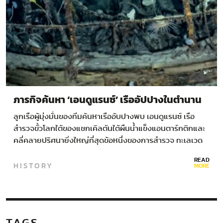
ภารกิจค้นหา ‘เอนดูแรนซ์’ เรืออัปปางในตำนาน
ลูกเรือผู้มุ่งมั่นของทีมค้นหาเรืออับปางพบ เอนดูแรนซ์ เรือ
สำรวจขั้วโลกใต้ของแชกเคิลตันใต้ผืนน้ำแข็งแอนตาร์กติกและ
คลี่คลายปริศนายิ่งใหญ่ที่สุดข้อหนึ่งของการสำรวจ ทะเลเวด
เดลล์เก็บงำความลับไว้อย่างมิดชิด จอห์น เชียร์ส และเมนสัน…
READ
HISTORY
MORE
TAGS