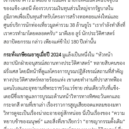
เจ้าของอาคาร มาตีเยอ อาโนแต็ง นายกเทศมนตรีคนปัจจุบัน
ของแซ็ง-เดอนี ต้องรวบรวมเงินทุนส่วนใหญ่จากรัฐบาลใน
ภูมิภาคเพื่อเป็นทุนสำหรับโครงการสร้างหอคอยแห่งใหม่และ
ศูนย์บริการนักท่องเที่ยวมูลค่ารวม 38 ล้านยูโร “เรากำลังทำสิ่งที่
เราควรทำมาโดยตลอดครับ” มาตีเยอ ลูร์ นักประวัติศาสตร์
สถาปัตยกรรม กล่าว เพียงแค่ช้าไป 180 ปีเท่านั้น
กระทั่งเกษียณอายุเมื่อปี 2024
มูแล็งเป็นหนึ่งใน “หัวหน้า
สถาปนิกฝ่ายอนุสรณ์สถานทางประวัติศาสตร์” หลายสิบคนของ
ฝรั่งเศส โดยมีหน้าที่ดูแลโครงการบูรณปฏิสังขรณ์สถานที่สำคัญ
ทางประวัติศาสตร์หลายร้อยแห่ง เขาเคยทำงานที่ปราสาทฟ็อง
แตนโบลและอุทยานที่พระราชวังแวร์ซาย เช่นเดียวกับที่แซ็ง-
เดอนีซึ่งเขาดูแลการบูรณะด้านหน้าวิหารทางทิศตะวันตกและ
กระจกสี ตามที่เขาเล่า เรื่องราวการสูญเสียยอดแหลมของมหา
วิหารดูจะเป็นเรื่องน่าละอายอยู่สักหน่อย นี่เป็นเรื่องของ “ความ
หยาบช้าของมนุษย์” และสิ่งที่เขาเรียกว่า “อาชญากรรมดั้งเดิม”