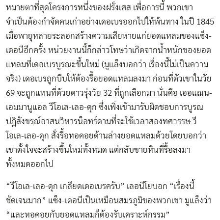
หมายตาที่สุดโครงการหนึ่งของฝรั่งเศส เพื่อการนี้ พวกเขา
จำเป็นต้องกำจัดคนเก่าอย่างเดอเบรออกไปให้พ้นทาง ในปี 1845
เมื่อพายุหลายระลอกสร้างความเสียหายแก่ยอดแหลมของแซ็ง-
เดอนีอีกครั้ง หน่วยงานนี้ก็กล่าวโทษว่าเกิดจากน้ำหนักของยอด
แหลมที่เดอเบรบูรณะขึ้นใหม่ (มูแล็งบอกว่า เรื่องนี้ไม่เป็นความ
จริง) เดอเบรถูกบีบให้ต้องรื้อยอดแหลมลงมา ก่อนที่ตัวเขาในวัย
69 จะถูกแทนที่ด้วยดาวรุ่งวัย 32 ที่ถูกเลือกมา นั่นคือ เออแฌน-
เอมมานูแอล วีโอเล-เลอ-ดุก ซึ่งเพิ่งเข้ามารับผิดชอบการบูรณ
ปฏิสังขรณ์อาสนวิหารน็อทร์ดามที่จะใช้เวลาสองทศวรรษ วี
โอเล-เลอ-ดุก สั่งรื้อหอคอยด้านล่างยอดแหลมด้วยโดยบอกว่า
เขาตั้งใจจะสร้างขึ้นใหม่ทั้งหมด แต่กลับขายหินที่รื้อลงมา
ทั้งหมดออกไป
“วีโอเล-เลอ-ดุก เกลียดเดอเบรครับ” เลอนีโยบอก “เรื่องนี้
ชัดเจนมาก” แซ็ง-เดอนีเป็นเหมือนสมรภูมิของพวกเขา มูแล็งว่า
“และหอคอยกับยอดแหลมก็ต้องรับเคราะห์กรรม”