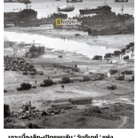
เจาะเบื้องลึก-เปิดแผนลับ ‘ วันดีเดย์ ‘ แห่ง