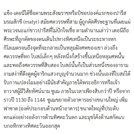
แซ็ง-เดอนีได้ชื่อตามพระสังฆราชหรือบิชอปองค์แรกของปารีส
มรณสักขี (matyr) สมัยศตวรรษที่สาม ผู้ถูกตัดศีรษะฐานที่เผยแผ่
พระวจนะแก่ชาวปารีสที่ไม่ปักใจเชื่อ ตามตำนานเล่าว่า เดอนีถือ
ศีรษะที่ถูกตัดของตนเดินไปทางทิศเหนือเป็นระยะทางหก
กิโลเมตรจนถึงจุดที่จะกลายเป็นหลุมฝังศพของเขา ล่วงถึง
ศตวรรษที่หก โบสถ์เล็กๆ หลังหนึ่งก็สร้างขึ้นเหนือหลุมศพนั้น
และพอถึงศตวรรษที่สิบสอง โบสถ์นั้นก็เป็นส่วนหนึ่งของอาราม
งามสง่าที่ดึงดูดผู้จาริกแสวงบุญจำนวนมาก ช่วงนั้นเองที่โบสถ์ได้
รับการแปลงโฉมอย่างมีนัยสำคัญภายใต้พระอธิการหรือเจ้า
อาวาสผู้มีวิสัยทัศน์นาม ซูเฌ ภายในเวลาเพียงสิบกว่าปี หรือจาก
ราวปี 1130 ถึง 1144 ซูเฌขยายตัวอาคารอย่างขนานใหญ่ เพิ่ม
ฟาซาด [องค์ประกอบด้านหน้าอาคาร] ขนาดใหญ่ที่ประดับ
ตกแต่งอย่างอลังการด้านทิศตะวันตก และมุขโค้งด้านสกัดแบ
บกอทิกทางทิศตะวันออกสุด