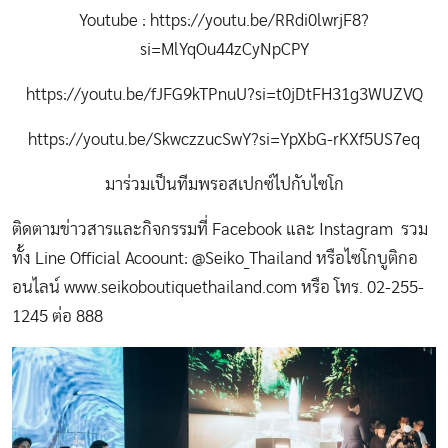
Youtube :
https://youtu.be/RRdi0lwrjF8?
si=MlYqOu44zCyNpCPY
https://youtu.be/fJFG9kTPnuU?si=t0jDtFH31g3WUZVQ
https://youtu.be/SkwczzucSwY?si=YpXbG-rKXf5US7eq
มาร่วมเป็นทีมพรอสเปกซ์ไปกับไซโก
ติดตามข่าวสารและกิจกรรมที่ Facebook และ Instagram รวม
ทั้ง Line Official Acoount: @Seiko_Thailand หรือไซโกบูติกอ
อนไลน์ www.seikoboutiquethailand.com หรือ โทร. 02-255-
1245 ต่อ 888