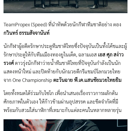
TeamPropex (Speed)​ ที่นำทัพด้วยนักกีฬาทีมชาติอย่าง​ ตอง​​​
กวินทร์ ธรรมสัจจานันท์
​นักกีฬาผู้อดีตรักษาประตูทีมชาติไทยซึ่งปัจจุบันเป็นทั้งโค้ชและผู้
รักษาประตูให้กับทีมเมืองทองยูไนเต็ด, ฉลามเอส
เอส ศุภ สง่าว
รวงศ์
ดาวรุ่งนักกีฬาว่ายน้ำทีมชาติไทยที่ปัจจุบันกำลังเป็นนัก
แสดงหน้าใหม่ และปิดท้ายกับนักมวยดีกรีแชมป์โลกมวยไทย
จาก​ One Championship
ตะวันฉาย พี.เค.แสนชัยมวยไทยยิม
โดยทั้งหมดได้ร่วมกับไซโก เพื่อนำเสนอเรื่องราวการผลักดัน
ศักยภาพในตัวเอง​ ให้ก้าวข้ามผ่านอุปสรรค และขีดจำกัดที่มี
พร้อมกับสวมใส่นาฬิกาที่เหมาะกับแต่ละคนในหลากหลายรุ่น