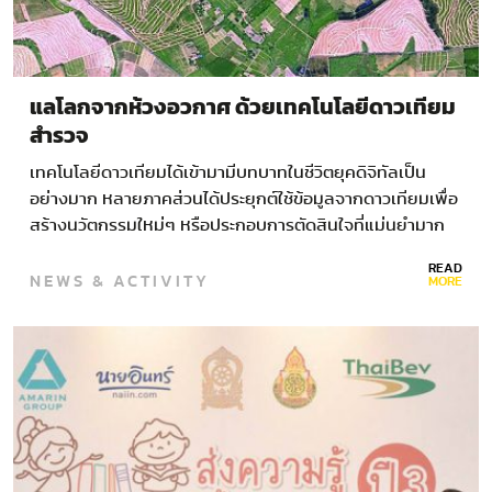
แลโลกจากห้วงอวกาศ ด้วยเทคโนโลยีดาวเทียม
สำรวจ
เทคโนโลยีดาวเทียมได้เข้ามามีบทบาทในชีวิตยุคดิจิทัลเป็น
อย่างมาก หลายภาคส่วนได้ประยุกต์ใช้ข้อมูลจากดาวเทียมเพื่อ
สร้างนวัตกรรมใหม่ๆ หรือประกอบการตัดสินใจที่แม่นยำมาก
ขึ้น โดยข้อมูลส่วนใหญ่ที่นำไปใช้งานมักแสดงผลในรูปแบบ
READ
NEWS & ACTIVITY
“ภาพถ่ายจากดาวเทียม” ภาพถ่ายจากดาวเทียมเกิดจากการ
MORE
บันทึกภาพของดาวเทียมที่กำลังโคจรอยู่รอบโลก โดยมีศูนย์สั่ง
การอยู่ที่ภาคพื้นดินคอยควบคุมและกำหนดให้ดาวเทียมบันทึก
ภาพในพิกัดที่ต้องการ…