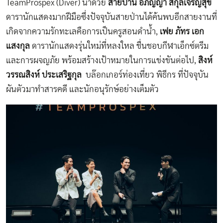
TeamProspex (Diver) นำด้วย
สายป่าน อภิญญา สกุลเจริญสุข
​
ดารานักแสดงมากฝีมือซึ่งปัจจุบันสายป่านได้ค้นพบอีกสายงานที่
เกิดจากความรักทะเลคือการเป็นครูสอนดำน้ำ,
เฟย ภัทร เอก
แสงกุล
ดารานักแสดงรุ่นใหม่ที่หลงใหล​ ชื่นชอบกีฬาเอ็กซ์ตรีม
และการผจญภัย พร้อมสร้างเป้าหมายในการแข่งขันต่อไป,
สิงห์
วรรณสิงห์ ประเสริฐกุล
​ บล๊อกเกอร์ท่องเที่ยว ​พิธีกร​ ที่ปัจจุบัน
ผันตัวมาทำสารคดี และนักอนุรักษ์อย่างเต็มตัว