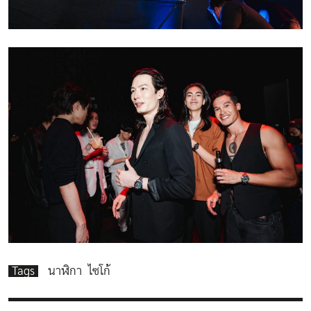
Tags
นาฬิกา
ไซโก้