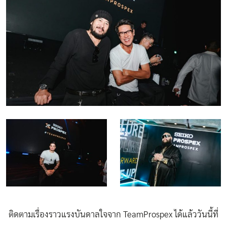
ติดตามเรื่องราวแรงบันดาลใจจาก TeamProspex ได้แล้ววันนี้ที่