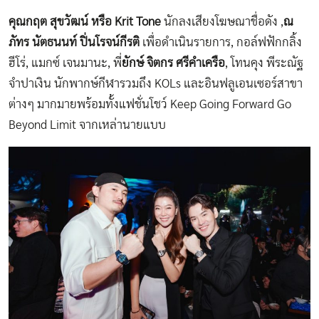
คุณกฤต สุขวัฒน์ หรือ
Krit Tone
นักลงเสียงโฆษณาชื่อดัง ,
ณ
ภัทร นัตธนนท์ ปิ่นโรจน์กีรติ
เพื่อดำเนินรายการ, กอล์ฟ​ฟักกลิ้ง
ฮีโร่​, แมกซ์​ เจนมานะ, พี่
ยักษ์ จิตกร ศรีคำเครือ
, โทนคุง พีระณัฐ​
จำปาเงิน​ นักพากษ์กีฬา​รวมถึง KOLs และอินฟลูเอนเซอร์สาขา
ต่างๆ มากมายพร้อมทั้งแฟชั่นโชว์ Keep Going Forward Go
Beyond Limit จากเหล่านายแบบ