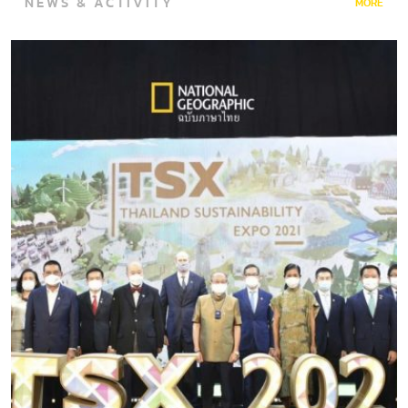
NEWS & ACTIVITY
เพื่อนำไปสู่ผลลัพธ์ที่ถูกต้อง แม่นยำ และรวดเร็ว…
MORE