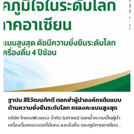
ฐาปน สิริวัฒนภักดี ตอกย้ำผู้นำองค์กรต้นแบบ
ด้านความยั่งยืนระดับโลก ครองคะแนนสูงสุด
DJSI โลก 4 ปีซ้อน
บริษัท ไทยเบฟเวอเรจ จำกัด (มหาชน) ตอกย้ำความเป็นผู้นำ
เครื่องดื่มครบวงจรที่มั่นคง และยั่งยืน ของภูมิภาคอาเซียน…