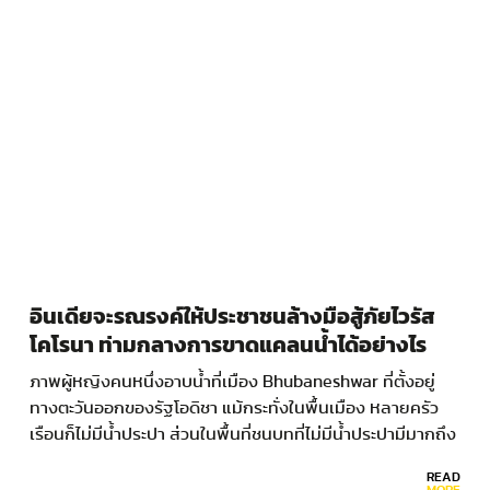
อินเดียจะรณรงค์ให้ประชาชนล้างมือสู้ภัยไวรัส
โคโรนา ท่ามกลางการขาดแคลนน้ำได้อย่างไร
ภาพผู้หญิงคนหนึ่งอาบน้ำที่เมือง Bhubaneshwar ที่ตั้งอยู่
ทางตะวันออกของรัฐโอดิชา แม้กระทั่งในพื้นเมือง หลายครัว
เรือนก็ไม่มีน้ำประปา ส่วนในพื้นที่ชนบทที่ไม่มีน้ำประปามีมากถึง
ร้อยละ 82…
READ