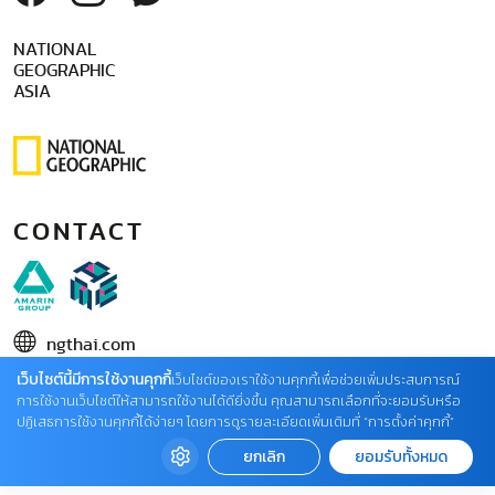
NATIONAL
GEOGRAPHIC
ASIA
CONTACT
ngthai.com
เว็บไซต์นี้มีการใช้งานคุกกี้
บริษัท เอเอ็มอี อิมเมจิเนทีฟ จำกัด
เว็บไซต์ของเราใช้งานคุกกี้เพื่อช่วยเพิ่มประสบการณ์
การใช้งานเว็บไซต์ให้สามารถใช้งานได้ดียิ่งขึ้น คุณสามารถเลือกที่จะยอมรับหรือ
ในเครือ บริษัท อมรินทร์ คอร์เปอเรชั่นส์ จำกัด (มหาชน)
ปฏิเสธการใช้งานคุกกี้ได้ง่ายๆ โดยการดูรายละเอียดเพิ่มเติมที่ “การตั้งค่าคุกกี้”
02 422 9999 ต่อ 4220
ยกเลิก
ยอมรับทั้งหมด
ติดต่อแจ้งปัญหาหรือร้องเรียน