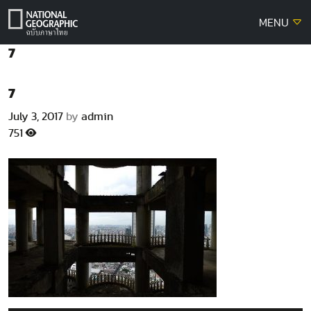
Skip
MENU
to
content
7
7
July 3, 2017
by
admin
751