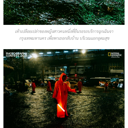
เท้าเปลือยเปล่าของหญิงสาวคนหนึ่งที่ยืนรอรถบริการฉุกเฉินจา
กรุงเทพมหานคร เพื่อพาเธอกลับบ้าน บริเวณแยกอุดมสุข