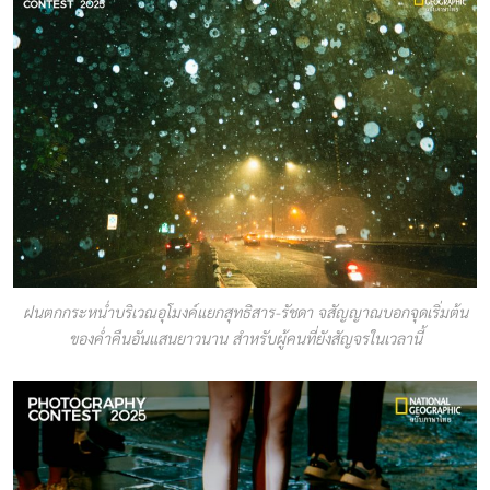
ฝนตกกระหน่ำบริเวณอุโมงค์แยกสุทธิสาร-รัชดา จสัญญาณบอกจุดเริ่มต้น
ของค่ำคืนอันแสนยาวนาน สำหรับผู้คนที่ยังสัญจรในเวลานี้