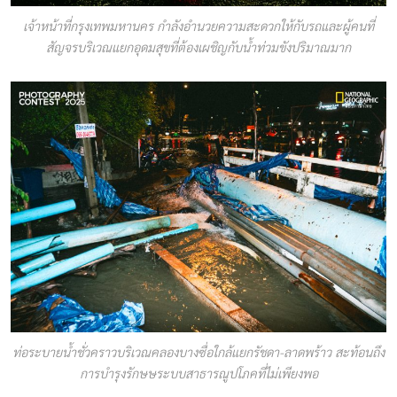
เจ้าหน้าที่กรุงเทพมหานคร กำลังอำนวยความสะดวกให้กับรถและผู้คนที่
สัญจรบริเวณแยกอุดมสุขที่ต้องเผชิญกับน้ำท่วมขังปริมาณมาก
ท่อระบายน้ำชั่วคราวบริเวณคลองบางซื่อใกล้แยกรัชดา-ลาดพร้าว สะท้อนถึง
การบำรุงรักษษระบบสาธารณูปโภคที่ไม่เพียงพอ