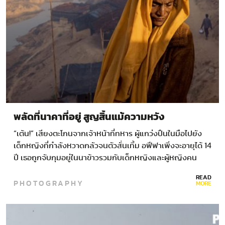
พลัดที่นาคาที่อยู่ สูญสิ้นแม้ความหวัง
“เต้น!” เสียงตะโกนจากเจ้าหน้าที่ทหาร ผู้แกว่งปืนในมือไปยัง
เด็กหญิงที่กำลังหวาดกลัวจนตัวสั่นเทิ้ม อฟีฟาเพิ่งจะอายุได้ 14
ปี เธอถูกจับกุมอยู่ในนาข้าวรวมกับเด็กหญิงและผู้หญิงคน
อื่นๆ…
READ
PHOTOGRAPHY
MORE