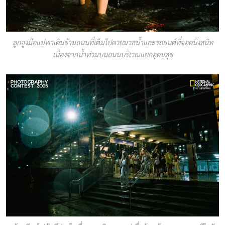
ลูกจูงมือแม่พาเดินข้ามถนนที่เต็มไปดวยมวลน้ำและรถยนต์ที่จอดนิ่งสนิท
เนื่องจากน้ำท่วมบนถนนบริเวณแยกอุดมสุข