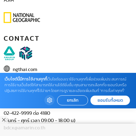
ASIA
CONTACT
ngthai.com
เว็บไซต์นี้มีการใช้งานคุกกี้
บริษัท เอเอ็มอี อิมเมจิเนทีฟ จำกัด
เว็บไซต์ของเราใช้งานคุกกี้เพื่อช่วยเพิ่มประสบการณ์
การใช้งานเว็บไซต์ให้สามารถใช้งานได้ดียิ่งขึ้น คุณสามารถเลือกที่จะยอมรับหรือ
ในเครือ บริษัท อมรินทร์ คอร์เปอเรชั่นส์ จำกัด (มหาชน)
ปฏิเสธการใช้งานคุกกี้ได้ง่ายๆ โดยการดูรายละเอียดเพิ่มเติมที่ “การตั้งค่าคุกกี้”
02 422 9999 ต่อ 4220
ยกเลิก
ยอมรับทั้งหมด
ติดต่อแจ้งปัญหาหรือร้องเรียน
02-422-9999 ต่อ 4180
(จันทร์ - ศุกร์ เวลา 09.00 - 18.00 น)
bdcx@amarin.co.th