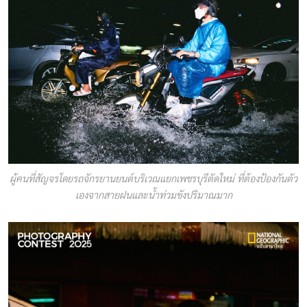
ผู้คนที่สัญจรโดยรถจักรยานยนต์บริเวณแยกเพชรบุรีตัดใหม่ ที่ต้องป้องกันตัว
เองจากสายฝนและน้ำท่วมขังปริมาณมาก