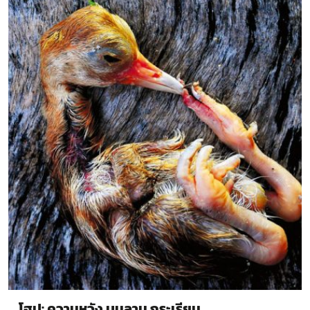
โฮป: ความหวัง บนลาน กระเรียน