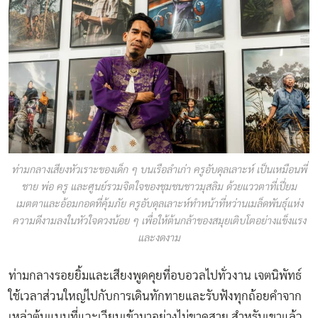
ท่ามกลางเสียงหัวเราะของเด็ก ๆ บนเรือลำเก่า ครูอับดุลเลาะห์ เป็นเหมือนพี่
ชาย พ่อ ครู และศูนย์รวมจิตใจของชุมชนชาวมุสลิม ด้วยแววตาที่เปี่ยม
เมตตาและอ้อมกอดที่คุ้มภัย ครูอับดุลเลาะห์ทำหน้าที่หว่านเมล็ดพันธุ์แห่ง
ความดีงามลงในหัวใจดวงน้อย ๆ เพื่อให้ต้นกล้าของสมุยเติบโตอย่างแข็งแรง
และงดงาม
ท่ามกลางรอยยิ้มและเสียงพูดคุยที่อบอวลไปทั่วงาน เจตนิพัทธ์
ใช้เวลาส่วนใหญ่ไปกับการเดินทักทายและรับฟังทุกถ้อยคำจาก
เหล่าต้นแบบที่แวะเวียนเข้ามาอย่างไม่ขาดสาย สำหรับเขาแล้ว