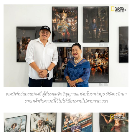
เจตนิพัทธ์และแม่จงดี ผู้สืบทอดจิตวิญญาณแห่งมโนราห์สมุย ที่ยังคงรักษา
รากเหง้าที่งดงามนี้ไว้ไม่ให้เลือนหายไปตามกาลเวลา