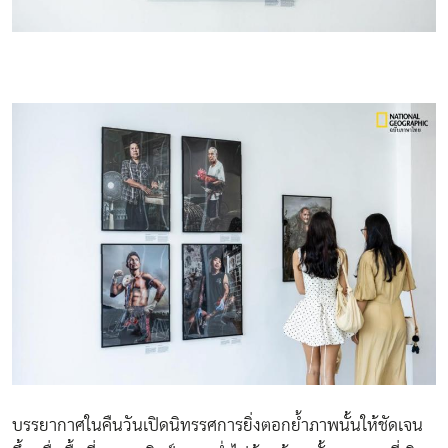
บรรยากาศในคืนวันเปิดนิทรรศการยิ่งตอกย้ำภาพนั้นให้ชัดเจน