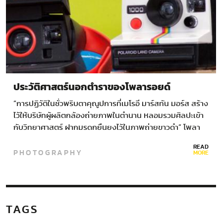
ประวัติศาสตร์นอกตำราของโพลารอยด์
“การปฏิวัติในชั่วพริบตาคุณูปการที่เมโรอี มาร์สทัน มอร์ส สร้าง
ไว้ให้บริษัทผู้ผลิตกล้องถ่ายภาพในตำนาน หลอมรวมศิลปะเข้า
กับวิทยาศาสตร์ ฝากมรดกยืนยงไว้ในภาพถ่ายขาวดำ” โพลา
รอยด์…
READ
PHOTOGRAPHY
MORE
TAGS