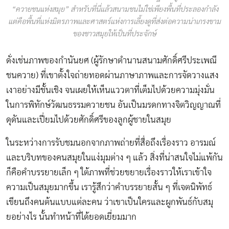
“ควายชนแห่งสมุย” สำหรับที่นี่แล้วสนามชนไม่ใช่เพียงพื้นที่ประลองกำลัง
แต่คือพื้นที่แห่งมิตรภาพและศาสตร์แห่งการเลี้ยงดูที่ส่งต่อความน่าเกรงขาม
ของชาวสมุยให้เป็นที่ประจักษ์
ดั่งเช่นภาพของกำนันยศ (ผู้รักษาตำนานสนามศักดิ์ศรีประเพณี
ชนควาย) ที่เขาตั้งใจถ่ายทอดผ่านภาษาภาพและการจัดวางแสง
เงาอย่างมีชั้นเชิง จนเผยให้เห็นแววตาที่เต็มไปด้วยความมุ่งมั่น
ในการพิทักษ์วัฒนธรรมควายชน อันเป็นมรดกทางจิตวิญญาณที่
ดุดันและเปี่ยมไปด้วยศักดิ์ศรีของลูกผู้ชายในสมุย
ในระหว่างการรับชมนอกจากภาพถ่ายที่สื่อถึงเรื่องราว อารมณ์
และบริบทของคนสมุยในแง่มุมต่าง ๆ แล้ว สิ่งที่น่าสนใจไม่แพ้กัน
ก็คือคำบรรยายเล็ก ๆ ใต้ภาพที่ช่วยขยายเรื่องราวให้เราเข้าใจ
ความเป็นสมุยมากขึ้น เรารู้สึกว่าคำบรรยายสั้น ๆ ที่เจตนิพัทธ์
เขียนถึงคนต้นแบบแต่ละคน ว่าเขาเป็นใครและผูกพันธ์กับสมุ
ยอย่างไร นั้นทำหน้าที่ได้ยอดเยี่ยมมาก