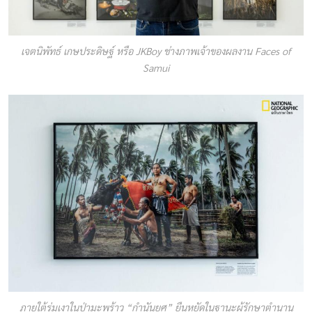
เจตนิพัทธ์ เกษประดิษฐ์ หรือ JKBoy ช่างภาพเจ้าของผลงาน Faces of
Samui
ภายใต้ร่มเงาในป่ามะพร้าว “กำนันยศ” ยืนหยัดในฐานะผู้รักษาตำนาน