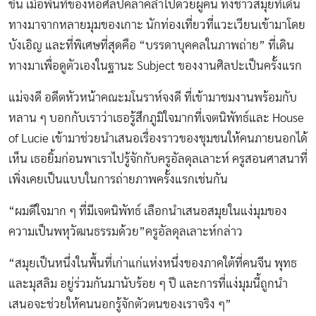
ขึ้น เมื่อพื้นที่ของหอศิลป์คลาคล่ำไปด้วยผู้คน ทั้งชาวสมุยที่เดิน
ทางมาจากหลายมุมของเกาะ นักท่องเที่ยวที่แวะเวียนเข้ามาโดย
บังเอิญ และที่พิเศษที่สุดคือ “บรรดาบุคคลในภาพถ่าย” ที่เดิน
ทางมาเพื่อดูตัวเองในฐานะ Subject ของงานศิลปะเป็นครั้งแรก
แม่จงดี อดีตหัวหน้าคณะมโนราห์จงดี ที่เข้ามาชมงานพร้อมกับ
หลาน ๆ บอกกับเราว่าเธอรู้สึกภูมิใจมากที่เจตนิพัทธ์และ House
of Lucie เข้ามาช่วยนำเสนอเรื่องราวของชุมชนให้คนภายนอกได้
เห็น เธอยิ้มก่อนพาเราไปรู้จักกับครูอัลดุลเลาะห์ ครูสอนศาสนาที่
เพิ่งเคยเป็นแบบในการถ่ายภาพครั้งแรกเช่นกัน
“ผมดีใจมาก ๆ ที่มีเจตนิพัทธ์ เลือกนำเสนอสมุยในแง่มุมของ
ความเป็นพหุวัฒนธรรมด้วย”ครูอัลดุลเลาะห์กล่าว
“สมุยเป็นหนึ่งในพื้นที่เก่าแก่แห่งหนึ่งของภาคใต้ที่คนจีน พุทธ
และมุสลิม อยู่ร่วมกันมานับร้อย ๆ ปี และการที่แง่มุมนี้ถูกนำ
เสนอจะช่วยให้คนนอกรู้จักตัวตนของเราจริง ๆ”