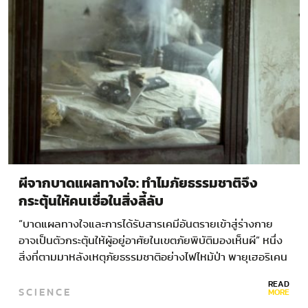
ผีจากบาดแผลทางใจ: ทำไมภัยธรรมชาติจึง
กระตุ้นให้คนเชื่อในสิ่งลี้ลับ
“บาดแผลทางใจและการได้รับสารเคมีอันตรายเข้าสู่ร่างกาย
อาจเป็นตัวกระตุ้นให้ผู้อยู่อาศัยในเขตภัยพิบัติมองเห็นผี” หนึ่ง
สิ่งที่ตามมาหลังเหตุภัยธรรมชาติอย่างไฟไหม้ป่า พายุเฮอริเคน
หรือน้ำท่วม ก็คือ “เรื่องลี้ลับ” ในกลุ่มพื้นที่ที่ได้รับผลกระทบ
READ
SCIENCE
จากภัยพิบัติ…
MORE