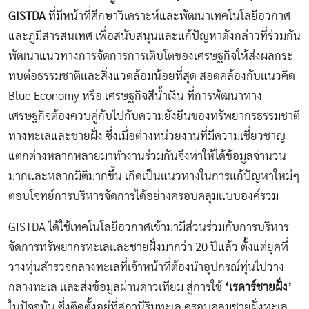
GISTDA
ที่มีหน้าที่ศึกษาวิเคราะห์และพัฒนาเทคโนโลยีอวกาศ
และภูมิสารสนเทศ เพื่อสนับสนุนและแก้ปัญหาดังกล่าวที่ร่วมกัน
พัฒนาแนวทางการจัดการการเติบโตของเศรษฐกิจให้ส่งผลกระ
ทบต่อธรรมชาติและสิ่งแวดล้อมน้อยที่สุด สอดคล้องกับแนวคิด
Blue Economy หรือ เศรษฐกิจสีน้ำเงิน ที่การพัฒนาทาง
เศรษฐกิจต้องควบคู่กับไปกับความยั่งยืนของทรัพยากรธรรมชาติ
ทางทะเลและชายฝั่ง ซึ่งเมื่อต่างหน่วยงานที่มีความเชี่ยวชาญ
แตกต่างหลากหลายมาทำงานร่วมกันจึงทำให้ได้ข้อมูลจำนวน
มากและหลากมิติมากขึ้น เกิดเป็นแนวทางในการแก้ปัญหาใหม่ๆ
ตอบโจทย์การบริหารจัดการได้อย่างครอบคลุมแบบองค์รวม
GISTDA
ได้ใช้เทคโนโลยีอวกาศเข้ามามีส่วนร่วมกับการบริหาร
จัดการทรัพยากรทะเลและชายฝั่งมากว่า 20 ปีแล้ว ตั้งแต่ยุคที่
วางทุ่นสำรวจกลางทะเลที่เจ้าหน้าที่ต้องนำอุปกรณ์ทุ่นไปวาง
กลางทะเล เเละส่งข้อมูลผ่านดาวเทียม สู่การใช้
‘เรดาร์ชายฝั่ง’
ในปัจจุบัน ซึ่งติดตั้งอยู่ที่สถานีริมทะเล ครอบคลุมชายฝั่งทะเล