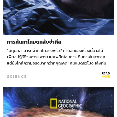
การค้นหาโหมดหลับจำศีล
“มนุษย์สามารถจำศีลได้จริงหรือ? คำตอบของเรื่องนี้อาจไม่
เพียงปฏิวัติวงการแพทย์ และพลิกโฉมการเดินทางในอวกาศ
แต่ยังใกล้ความจริงมากกว่าที่คุณคิด” สิบแปดชั่วโมงหลังทีม
ของคัลลาเวย์ที่ห้องปฏิบัติการสรีรวิทยาประยุกต์ของมหาวิทยา
READ
SCIENCE
ลัยพิตต์สเบิร์ก เริ่มให้ยาระงับประสาทแก่ชายดังกล่าว ซึ่งไป
MORE
ยับยั้งปฏิกิริยาหนาวสั่นตามธรรมชาติของร่างกาย…