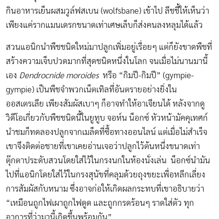
กินอาหารเย็นผสมวูล์ฟสเบน (wolfsbane) เข้าไป ลีชชี้ให้เห็นว่า
เพียงแค่รากแมนเดรกขนาดเท่าเศษเล็บก็ส่งคนลงหลุมได้แล้ว
สวนแอนิกนำพืชชนิดใหม่มาปลูกเพิ่มอยู่เรื่อยๆ แต่ก็ยังขาดพืชที่
สร้างความเจ็บปวดมากที่สุดชนิดหนึ่งในโลก จนเมื่อไม่นานมานี้
เอง
Dendrocnide moroides
หรือ “กิมปี-กิมปี” (gympie-
gympie) เป็นพืชจำพวกเน็ตเทิลที่อันตรายอย่างยิ่งใน
ออสเตรเลีย เพียงสัมผัสเบาๆ ก็อาจทำให้อาเจียนได้ หลังจากดู
วิดีโอเกี่ยวกับพืชชนิดนี้ในยูทูบ จอห์น น็อกซ์ หัวหน้ามัคคุเทศก์
นำชมก็ทดลองปลูกจากเมล็ดที่ซื้อทางออนไลน์ แต่เมื่อไม่สำเร็จ
เขาจึงติดต่อชายที่เขาเคยอ่านเจอว่าปลูกไว้ต้นหนึ่งขนาดเท่า
ตุ๊กตาประดับสวนโดยใส่ไว้ในกรงนกในห้องนั่งเล่น น็อกซ์นำมัน
ไปที่แอนิกโดยใส่ไว้ในกรงสุนัขที่คลุมด้วยถุงขยะเพื่อหลีกเลี่ยง
การสัมผัสกับหนาม ซึ่งอาจก่อให้เกิดผลกระทบที่เขาอธิบายว่า
“เหมือนถูกไฟเผาถูกไฟดูด และถูกกรดร้อนๆ ราดใส่ตัว ทุก
อาการที่ว่ามานี้เกิดขึ้นพร้อมกัน”