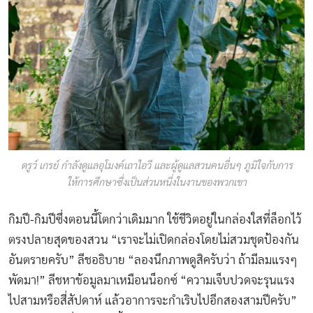
ดรูว์ เกรย์ กำลังดูแลอุโมงค์เถาไอวี และผู้ดูแลสวนคนอื่นๆ ภูมิใจกับการ
ให้การศึกษาซึ่งเป็นส่วนหนึ่งในงานของพวกเขา
กิมปี-กิมปีซึ่งตอนนี้โตกว่าเดิมมาก ใช้ชีวิตอยู่ในกล่องใสที่ล็อกไว้
ตรงปลายสุดของสวน “เราจะไม่เปิดกล่องโดยไม่สวมชุดป้องกัน
อันตรายครับ” ลีชอธิบาย “ลองนึกภาพดูสิครับว่า ถ้ามีลมแรงๆ
พัดมา!” ลีชหาข้อมูลมาเหมือนน็อกซ์ “ความเจ็บปวดจะรุนแรง
ไปสามหรือสี่สัปดาห์ แล้วอาการจะกำเริบไปอีกสองสามปีครับ”