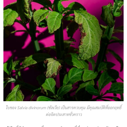
ใบของ Salvia divinorum (ซัลเวีย) เป็นสารควบคุม มีคุณสมบัติที่ออกฤทธิ์
ต่อจิตประสาทชั่วคราว