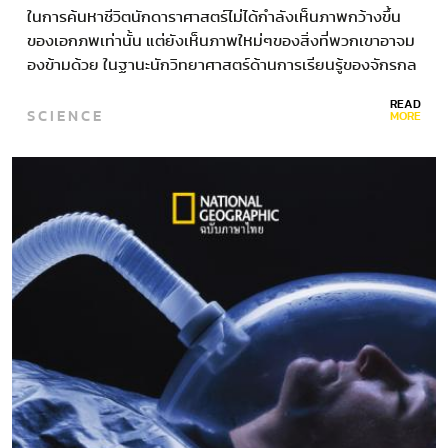
ในการค้นหาชีวิตนักดาราศาสตร์ไม่ได้กำลังเห็นภาพกว้างขึ้น
ของเอกภพเท่านั้น แต่ยังเห็นภาพใหม่ๆของสิ่งที่พวกเขาอาจม
องข้ามด้วย ในฐานะนักวิทยาศาสตร์ด้านการเรียนรู้ของจักรกล
จากองค์การนาซา ฮาเหม็ด วาลิซาเดกัน เคยฝึกอัลกอริทึมให้
READ
SCIENCE
ตรวจสอบภาพหลอดเลือดในจอตาของมนุษย์อวกาศ เพื่อ
MORE
พัฒนาความพยายามในการทำความเข้าใจการเปลี่ยนแปลง
ด้านการมองเห็นในสภาวะเกือบไร้แรงโน้มถ่วง…