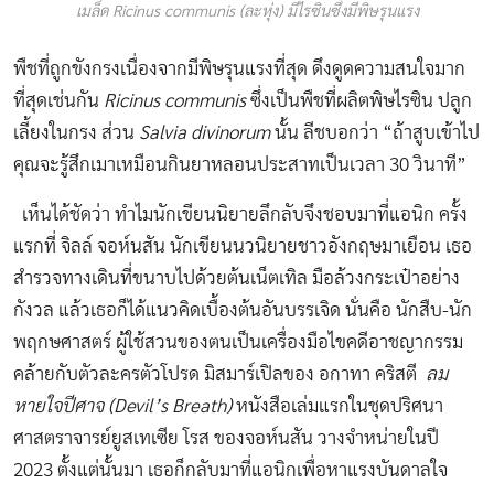
เมล็ด Ricinus communis (ละหุ่ง) มีไรซินซึ่งมีพิษรุนแรง
พืชที่ถูกขังกรงเนื่องจากมีพิษรุนแรงที่สุด ดึงดูดความสนใจมาก
ที่สุดเช่นกัน
Ricinus communis
ซึ่งเป็นพืชที่ผลิตพิษไรซิน ปลูก
เลี้ยงในกรง ส่วน
Salvia divinorum
นั้น ลีชบอกว่า “ถ้าสูบเข้าไป
คุณจะรู้สึกเมาเหมือนกินยาหลอนประสาทเป็นเวลา 30 วินาที”
เห็นได้ชัดว่า ทำไมนักเขียนนิยายลึกลับจึงชอบมาที่แอนิก ครั้ง
แรกที่ จิลล์ จอห์นสัน นักเขียนนวนิยายชาวอังกฤษมาเยือน เธอ
สำรวจทางเดินที่ขนาบไปด้วยต้นเน็ตเทิล มือล้วงกระเป๋าอย่าง
กังวล แล้วเธอก็ได้แนวคิดเบื้องต้นอันบรรเจิด นั่นคือ นักสืบ-นัก
พฤกษศาสตร์ ผู้ใช้สวนของตนเป็นเครื่องมือไขคดีอาชญากรรม
คล้ายกับตัวละครตัวโปรด มิสมาร์เปิลของ อกาทา คริสตี
ลม
หายใจปีศาจ
(Devil’s Breath)
หนังสือเล่มแรกในชุดปริศนา
ศาสตราจารย์ยูสเทเซีย โรส ของจอห์นสัน วางจำหน่ายในปี
2023 ตั้งแต่นั้นมา เธอก็กลับมาที่แอนิกเพื่อหาแรงบันดาลใจ