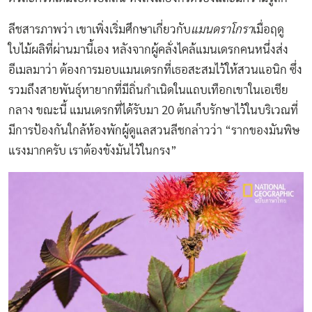
ลีชสารภาพว่า เขาเพิ่งเริ่มศึกษาเกี่ยวกับ
แมนดราโกรา
เมื่อฤดู
ใบไม้ผลิที่ผ่านมานี้เอง หลังจากผู้คลั่งไคล้แมนเดรกคนหนึ่งส่ง
อีเมลมาว่า ต้องการมอบแมนเดรกที่เธอสะสมไว้ให้สวนแอนิก ซึ่ง
รวมถึงสายพันธุ์หายากที่มีถิ่นกำเนิดในแถบเทือกเขาในเอเชีย
กลาง ขณะนี้ แมนเดรกที่ได้รับมา 20 ต้นเก็บรักษาไว้ในบริเวณที่
มีการป้องกันใกล้ห้องพักผู้ดูแลสวนลีชกล่าวว่า “รากของมันพิษ
แรงมากครับ เราต้องขังมันไว้ในกรง”