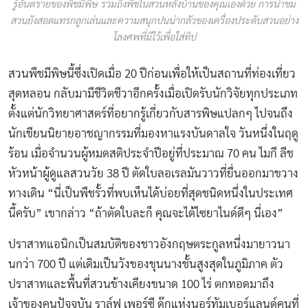
รู้อันตรายของพืชมีพิษ รวมถึงพืชในสวนหลังบ้านของคุณเองด้วย การนำชม
สวนยังสอดแทรกลูกเล่นและความสนุกปนน่ากลัวของเครื่องประดับสวนอย่าง
โลงศพที่มีไว้เพื่อใส่ทิป
สวนพืชมีพิษนี้ซึ่งเปิดเมื่อ 20 ปีก่อนเพื่อให้เป็นสถานที่ท่องเที่ยว
สุดหลอน กลับมามีชีวิตชีวาอีกครั้งเมื่อเปิดรับนักวิจัยทุกประเภท
ตั้งแต่นักวิทยาศาสตร์ที่อยากรู้เกี่ยวกับสารพิษแปลกๆ ไปจนถึง
นักเขียนนิยายอาชญากรรมที่มองหาแรงบันดาลใจ วันหนึ่งในฤดู
ร้อน เมื่อจำนวนผู้หมดสติประจำปีอยู่ที่ประมาณ 70 คน ไมกี ลีช
หัวหน้าผู้ดูแลสวนวัย 38 ปี ตัดใบลอเรลมันวาวที่ยื่นออกมาขวาง
ทางเดิน “นี่เป็นพืชรั้วที่พบเห็นได้บ่อยที่สุดชนิดหนึ่งในประเทศ
นี้ครับ” เขากล่าว “ถ้าตัดใบละก็ คุณจะได้ไซยาไนด์ดีๆ นี่เอง”
ปราสาทแอนิกเป็นสมบัติของชาวอังกฤษตระกูลหนึ่งมายาวนา
นกว่า 700 ปี แต่เดิมเป็นวังของขุนนางชั้นสูงสุดในภูมิภาค ตัว
ปราสาทและพื้นที่สวนข้างเคียงขนาด 100 ไร่ ตกทอดมาถึง
เจ้าของคนปัจจุบัน ราล์ฟ เพอร์ซี ดุ๊กแห่งนอร์ทัมเบอร์แลนด์คนที่