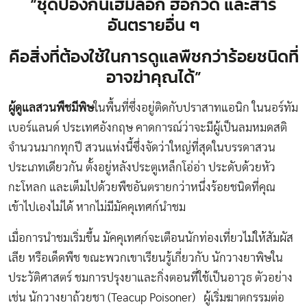
“ชุดป้องกันเฮมล็อก ฮ็อกวีด และสาร
อันตรายอื่น ๆ
คือสิ่งที่ต้องใช้ในการดูแลพืชกว่าร้อยชนิดที่
อาจฆ่าคุณได้”
ผู้ดูแลสวนพืชมีพิษ
ในพื้นที่ซึ่งอยู่ติดกับปราสาทแอนิก ในนอร์ทัม
เบอร์แลนด์ ประเทศอังกฤษ คาดการณ์ว่าจะมีผู้เป็นลมหมดสติ
จำนวนมากทุกปี สวนแห่งนี้ซึ่งจัดว่าใหญ่ที่สุดในบรรดาสวน
ประเภทเดียวกัน ตั้งอยู่หลังประตูเหล็กโอ่อ่า ประดับด้วยหัว
กะโหลก และเต็มไปด้วยพืชอันตรายกว่าหนึ่งร้อยชนิดที่คุณ
เข้าไปเองไม่ได้ หากไม่มีมัคคุเทศก์นำชม
เมื่อการนำชมเริ่มขึ้น มัคคุเทศก์จะเตือนนักท่องเที่ยวไม่ให้สัมผัส
เลีย หรือเด็ดพืช ขณะพวกเขาเรียนรู้เกี่ยวกับ นักวางยาพิษใน
ประวัติศาสตร์ ชมการปรุงยาและกิ่งตอนที่ใช้เป็นอาวุธ ตัวอย่าง
เช่น นักวางยาถ้วยชา (Teacup Poisoner) ผู้เริ่มฆาตกรรมต่อ