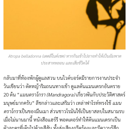
Atropa belladonna (เดดลีไนต์เชด) หากกินเข้าไปอาจทำให้เป็นอัมพาต
ประสาทหลอน และเสียชีวิตได้
กลับมาที่ห้องพักผู้ดูแลสวน บนไวต์บอร์ดมีรายการงานประจำ
วันเขียนว่า ตัดหญ้าริมถนนทางเข้า ดูแลต้นแมนเดรกอันตราย
20 ต้น “
แมนดราโกรา (Mandragora)
เกี่ยวพันกับประวัติศาสตร์
มนุษย์มากครับ” ลีชกล่าวและเสริมว่า เหล่าฟาโรห์ทรงใช้
แมน
ดราโกรา
เป็นของมึนเมา ส่วนชาวโรมันใช้เป็นยาสลบในสนามรบ
เมื่อไม่นานมานี้ หนังสือแฮร์รี พอตเตอร์ทำให้ต้นแมนเดรกเป็น
ตัวละครที่เต็มไปด้วยสีสัน ทั้งส่งเสียงกรีดร้องและมีความรู้สึก