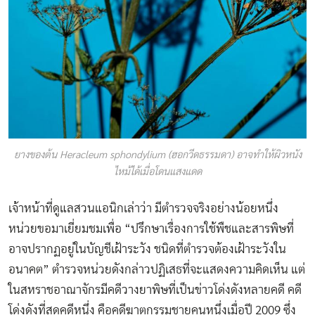
ยางของต้น Heracleum sphondylium (ฮอกวีดธรรมดา) อาจทำให้ผิวหนัง
ไหม้ได้เมื่อโดนแสงแดด
เจ้าหน้าที่ดูแลสวนแอนิกเล่าว่า มีตำรวจจริงอย่างน้อยหนึ่ง
หน่วยขอมาเยี่ยมชมเพื่อ “ปรึกษาเรื่องการใช้พืชและสารพิษที่
อาจปรากฏอยู่ในบัญชีเฝ้าระวัง ชนิดที่ตำรวจต้องเฝ้าระวังใน
อนาคต” ตำรวจหน่วยดังกล่าวปฏิเสธที่จะแสดงความคิดเห็น แต่
ในสหราชอาณาจักรมีคดีวางยาพิษที่เป็นข่าวโด่งดังหลายคดี คดี
โด่งดังที่สุดคดีหนึ่ง คือคดีฆาตกรรมชายคนหนึ่งเมื่อปี 2009 ซึ่ง