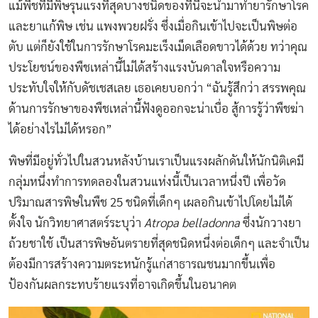
แม้พืชที่มีพิษรุนแรงที่สุดบางชนิดของที่นี่จะนำมาทำยารักษาโรค
และยาแก้พิษ เช่น แพงพวยฝรั่ง ซึ่งเมื่อกินเข้าไปจะเป็นพิษต่อ
ตับ แต่ก็ยังใช้ในการรักษาโรคมะเร็งเม็ดเลือดขาวได้ด้วย ทว่าคุณ
ประโยชน์ของพืชเหล่านี้ไม่ได้สร้างแรงบันดาลใจหรือความ
ประทับใจให้กับดัชเชสเลย เธอเคยบอกว่า “ฉันรู้สึกว่า สรรพคุณ
ด้านการรักษาของพืชเหล่านี้ฟังดูออกจะน่าเบื่อ สู้การรู้ว่าพืชฆ่า
ได้อย่างไรไม่ได้หรอก”
พิษที่มีอยู่ทั่วไปในสวนหลังบ้านเราเป็นแรงผลักดันให้นักนิติเคมี
กลุ่มหนึ่งทำการทดลองในสวนแห่งนี้เป็นเวลาหนึ่งปี เพื่อวัด
ปริมาณสารพิษในพืช 25 ชนิดที่เด็กๆ เผลอกินเข้าไปโดยไม่ได้
ตั้งใจ นักวิทยาศาสตร์ระบุว่า
Atropa belladonna
ซึ่งนักวางยา
ถ้วยชาใช้ เป็นสารพิษอันตรายที่สุดชนิดหนึ่งต่อเด็กๆ และจำเป็น
ต้องมีการสร้างความตระหนักรู้แก่สาธารณชนมากขึ้นเพื่อ
ป้องกันผลกระทบร้ายแรงที่อาจเกิดขึ้นในอนาคต