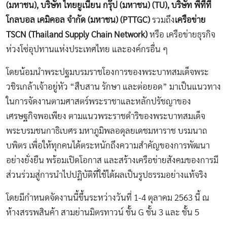
(มหาชน), บริษัท ไทยยูเนี่ยน กรุ๊ป (มหาชน) (TU), บริษัท พีทีที
โกลบอล เคมิคอล จำกัด (มหาชน) (PTTGC)
รวมถึง
เครือข่าย
TSCN (Thailand Supply Chain Network)
หรือ เครือข่ายธุรกิจ
ห่วงโซ่อุปทานแห่งประเทศไทย และองค์กรอื่น ๆ
โดยน้อมนำพระปฐมบรมราชโองการของพระบาทสมเด็จพระ
วชิรเกล้าเจ้าอยู่หัว “สืบสาน รักษา และต่อยอด” มาเป็นแนวทาง
ในการจัดงานตามศาสตร์พระราชาและหลักปรัชญาของ
เศรษฐกิจพอเพียง ตามแนวพระราชดำริของพระบาทสมเด็จ
พระบรมชนกาธิเบศร มหาภูมิพลอดุลยเดชมหาราช บรมนาถ
บพิตร เพื่อให้ทุกคนได้ตระหนักถึงความสำคัญของการพัฒนา
อย่างยั่งยืน พร้อมเปิดโอกาส และสร้างเครือข่ายสังคมของการมี
ส่วนร่วมสู่การนำไปปฏิบัติที่ใช้ได้ผลเป็นรูปธรรมอย่างแท้จริง
โดยมีกำหนดจัดงานนี้ขึ้นระหว่างวันที่ 1-4 ตุลาคม 2563 นี้ ณ
ห้างสรรพสินค้า สามย่านมิตรทาวน์ ชั้น G ชั้น 3 และ ชั้น 5