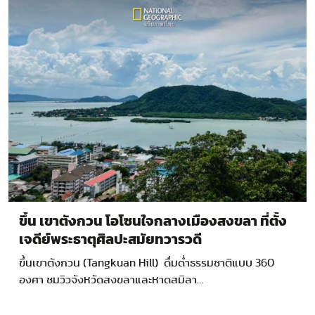
ขึ้น เขาตังกวน โอโซนใจกลางเมืองสงขลา ที่ตั้ง
เจดีย์พระธาตุศิลปะสมัยทวารวดี
ขึ้นเขาตังกวน (Tangkuan Hill) ดื่มด่ำธรรมชาติแบบ 360
องศา ชมวิวจังหวัดสงขลาและหาดสมิลา…