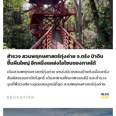
สำรวจ สวนพฤกษศาสตร์ทุ่งค่าย จ.ตรัง ป่าดิบ
ชื้นผืนใหญ่ อีกหนึ่งแหล่งโอโซนของภาคใต้
เดินสวนพฤกษศาสตร์ทุ่งค่าย แหล่งนิเวศสองป่าแห่งเมืองตรัง
สัมผัสธรรมชาติบริสุทธิ์ เดินสะพานศึกษาพรรณไม้ และสำรวจ
จุดที่พืชวงศ์ยางอุดมสมบูรณ์ที่สุด สวนพฤกษศาสตร์ทุ่งค่าย
หรือ…
READ
EDUCATION
MORE