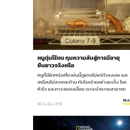
หนูตุ่นไร้ขน กุมความลับสู่การมีอายุ
ยืนยาวจริงหรือ
หนูที่มีผิวหนังเหี่ยวย่นนี้ดูแทบไม่แก่ตัวลงเลย และ
เหมือนไม่สะทกสะท้าน กับโรคร้ายอย่างมะเร็ง โรค
หัวใจ และภาวะสมองเสื่อม เราจะนำความสามารถ
อันน่าทึ่งของสัตว์ชนิดนี้มาปรับใช้กับมนุษย์ได้หรือ
REA
WILDLIFE
ไม่…
MOR