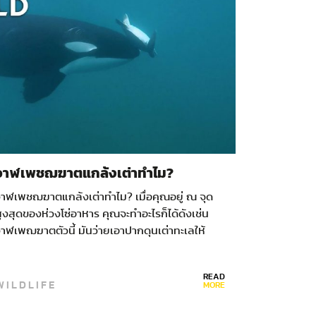
วาฬเพชฌฆาตแกล้งเต่าทำไม?
วาฬเพชฌฆาตแกล้งเต่าทำไม? เมื่อคุณอยู่ ณ จุด
ูงสุดของห่วงโซ่อาหาร คุณจะทำอะไรก็ได้ดังเช่น
าฬเพฌฆาตตัวนี้ มันว่ายเอาปากดุนเต่าทะเลให้
มุนติ้วๆ…
READ
WILDLIFE
MORE