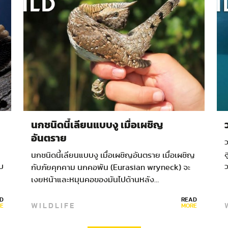
600,000…
นกชนิดนี้เลียนแบบงู เมื่อเผชิญ
อันตราย
บ
ส
นกชนิดนี้เลียนแบบงู เมื่อเผชิญอันตราย เมื่อเผชิญ
อบ
ว
กับภัยคุกคาม นกคอพัน (Eurasian wryneck) จะ
ห
เงยหน้าและหมุนคอของมันไปด้านหลัง…
D
READ
WILDLIFE
E
MORE