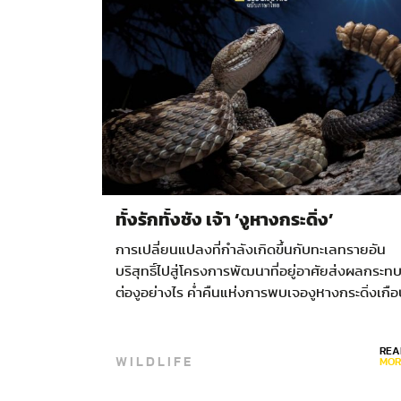
ทั้งรักทั้งชัง เจ้า ‘งูหางกระดิ่ง’
การเปลี่ยนแปลงที่กำลังเกิดขึ้นกับทะเลทรายอัน
บริสุทธิ์ไปสู่โครงการพัฒนาที่อยู่อาศัยส่งผลกระท
ต่องูอย่างไร ค่ำคืนแห่งการพบเจองูหางกระดิ่งเกื
จะเรียกได้ว่าต่อเนื่องนั้นช่างน่าเบิกบาน อุณหภูมิ
กำลังสบาย ความชื้นต่ำ และเบียร์เย็นฉ่ำ รถกอล์ฟ
REA
ไฟฟ้าเคลื่อนไปอย่างเงียบเชียบในคืนข้างขึ้น ข้าม
WILDLIFE
MOR
เส้นทางสูงๆต่ำๆ…