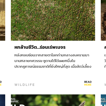
หกล้านชีวิต…ร่อนเร่พเนจร
หลังหลบซ่อนจากสายตาโลกท่ามกลางสงครามมา
เ
นานหลายทศวรรษ ซูดานใต้ได้เผยหนึ่งใน
ว
ปรากฏการณ์ธรรมชาติที่ยิ่งใหญ่ที่สุด เมื่อสัตว์เลี้ยง
ท
ลูกด้วยนมเกือบหกล้านตัวเคลื่อนขบวนอพยพข้าม
อ
ทุ่งสะวันนาและพื้นที่ชุ่มน้ำอันกว้างใหญ่ ตลอดช่วง
D
READ
เวลาส่วนใหญ่ของครึ่งศตวรรษที่ผ่านมา แทบไม่เคย
ต
WILDLIFE
E
MORE
มีใครได้เห็นปรากฏการณ์สัตว์ป่ายิ่งใหญ่ที่สุดครั้ง
หนึ่งในโลกเลย สาธารณรัฐเซาท์ซูดานหรือซูดานใต้
ในแอฟริกาตะวันออกมีพื้นที่แผ่ไพศาลกว่า