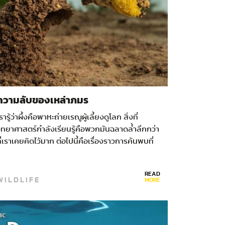
ความลับของเหล่าภมร
รารู้ว่าผึ้งคือพาหะถ่ายเรณูผู้เลี้ยงดูโลก สิ่งที่
ิทยาศาสตร์กำลังเรียนรู้คือพวกมันฉลาดล้ำลึกกว่า
ี่เราเคยคิดไว้มาก ต่อไปนี้คือเรื่องราวการค้นพบที่
าจเปลี่ยนความคิดของเรา เกี่ยวกับสัตว์ที่มีความ
สำคัญมากที่สุดชนิดหนึ่งในโลก ในหุบขุนเขาทาง
READ
อนเหนือของรัฐนิวเม็กซิโก ทั้งมนุษย์และหมู่ภมร
WILDLIFE
MORE
ต่างกำลังเตรียมพร้อมสำหรับฤดูหนาว ณ…