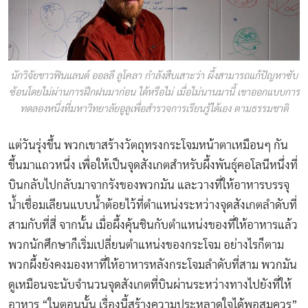
นักวิจัยชาวฟินแลนด์ ออลลี ลูโคลา กำลังสืบเสาะว่า ผึ้งสามารถแก้ปัญหาซับ
ซ้อนโดยไม่ผ่านการฝึกฝนมาก่อน ได้หรือไม่ เมื่อไม่นานมานี้ เขาออกแบบการ
ทดลองหนึ่งที่มหาวิทยาลัยอูลูเพื่อสำรวจการเรียนรู้ได้เอง ตามธรรมชาติ
แต่วันรุ่งขึ้น พวกเขาสร้างวัตถุทรงกระโจมหน้าตาเหมือนๆ กัน
ขึ้นมาแถวหนึ่ง เพื่อให้เป็นจุดสังเกตสำหรับผึ้งพันธุ์คอโลนีหนึ่งที่
บินกลับไปกลับมาจากรังของพวกมัน และวางที่ให้อาหารบรรจุ
น้ำเชื่อมเลียนแบบน้ำต้อยไว้ที่ตำแหน่งระหว่างจุดสังเกตลำดับที่
สามกับที่สี่ จากนั้น เมื่อผึ้งคุ้นชินกับตำแหน่งของที่ให้อาหารแล้ว
พวกนักศึกษาก็เริ่มเปลี่ยนตำแหน่งของกระโจม อย่างไรก็ตาม
พวกผึ้งยังคงมองหาที่ให้อาหารหลังกระโจมลำดับที่สาม พวกมัน
ดูเหมือนจะนับจำนวนจุดสังเกตที่บินผ่านระหว่างทางไปยังที่ให้
อาหาร “ในตอนนั้น เรื่องนี้สร้างความประหลาดใจได้พอสมควร”