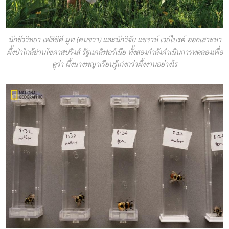
นักชีววิทยา เฟลิซิตี มูท (คนขวา) และนักวิจัย แซราห์ เวย์ไบรต์ ออกเสาะหา
ผึ้งป่าใกล้ย่านโซดาสปริงส์ รัฐแคลิฟอร์เนีย ทั้งสองกำลังดำเนินการทดลองเพื่อ
ดูว่า ผึ้งนางพญาเรียนรู้เก่งกว่าผึ้งงานอย่างไร