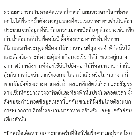
ความสามารถเกินคาดคิดเหล่านี้อาจเป็นผลพวงจากโลกที่คาด
เดาไม่ได้ที่พวกผึ้งต้องผจญ แมลงที่ตระเวนหาอาหารจำเป็นต้อง
ประมวลผลข้อมูลที่ซับซ้อนกว่าแมลงชนิดอื่นๆ ตัวอย่างเช่น เพื่อ
เก็บน้ำต้อยกลับไปที่คอโลนี ผึ้งต้องเสาะหาทั่วพื้นที่หลาย
กิโลเมตรเพื่อระบุจุดที่มีดอกไม้หวานหอมที่สุด จดจำพิกัดนั้นไว้
และต้องวิเคราะห์ความคุ้มค่าเกือบจะเรียกได้ว่าขณะอยู่กลาง
อากาศว่า พลังงานที่ต้องใช้บินไปยังดอกไม้ที่หอมหวานกว่านั้น
คุ้มกับการต้องบินจากรังออกมาไกลกว่าเดิมหรือไม่ นอกจากนี้
พวกมันยังต้องเสาะหาแหล่งน้ำ หลบหลีกสัตว์นักล่า และสัญจร
ตามเข็มทิศอย่างดวงอาทิตย์และท้องฟ้าที่แปรผันตลอดเวลา ผึ้ง
สังคมจะถ่ายทอดข้อมูลเหล่านี้แก่กัน ขณะที่ผึ้งสันโดษต้องแบก
ภาระมากกว่า คือทั้งตระเวนหาอาหาร สร้างรัง และดูแลตัวอ่อน
เพียงลำพัง
“มีกลเม็ดเด็ดพรายเยอะมากครับที่สัตว์ใช้เพื่อความอยู่รอด โดย