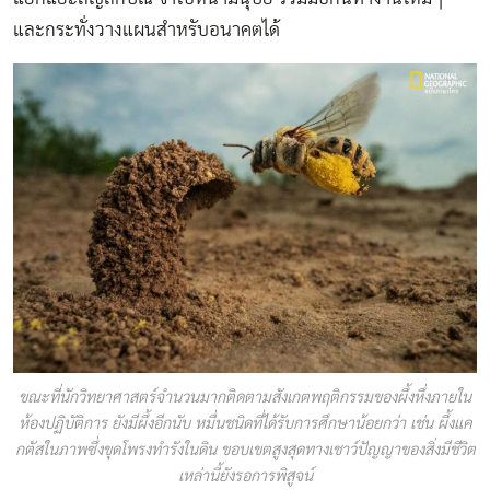
และกระทั่งวางแผนสำหรับอนาคตได้
ขณะที่นักวิทยาศาสตร์จำนวนมากติดตามสังเกตพฤติกรรมของผึ้งหึ่งภายใน
ห้องปฏิบัติการ ยังมีผึ้งอีกนับ หมื่นชนิดที่ได้รับการศึกษาน้อยกว่า เช่น ผึ้งแค
กตัสในภาพซึ่งขุดโพรงทำรังในดิน ขอบเขตสูงสุดทางเชาว์ปัญญาของสิ่งมีชีวิต
เหล่านี้ยังรอการพิสูจน์