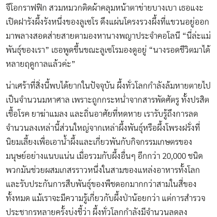
จีโอกราฟฟิก สวมหมวกติดผ้าคลุมหน้าตาข่ายบางเบา เธอแงะ
เปิดฝารังผึ้งรังหนึ่งของลูเซโร ดึงแผ่นโครงรวงผึ้งที่แขวนอยู่ออก
มาพลางสอดส่ายสายตามองหานางพญาประจำคอโลนี “นี่ล่ะแม่
พันธุ์ของเรา” เธอพูดขึ้นขณะลูเซโรมองดูอยู่ “นางรอดชีวิตมาได้
หลายฤดูกาลแล้วค่ะ”
น่าเศร้าที่สิ่งนี้พบได้ยากในปัจจุบัน ผึ้งทั่วโลกกำลังล้มหายตายไป
เป็นจำนวนมหาศาล เพราะถูกกระหน่ำจากสารพัดศัตรู ทั้งปรสิต
เชื้อโรค ยาฆ่าแมลง และถิ่นอาศัยที่หดหาย เรารับรู้ถึงการลด
จำนวนลงเหล่านี้ส่วนใหญ่จากเหล่าผึ้งพันธุ์หรือผึ้งโพรงฝรั่งที่
นิยมเลี้ยงเพื่อเอาน้ำผึ้งและเกี่ยวพันกับกิจกรรมเกษตรของ
มนุษย์อย่างแนบแน่น เมื่อรวมกับผึ้งอื่นๆ อีกกว่า 20,000 ชนิด
พวกมันช่วยผสมเกสรราวหนึ่งในสามของแหล่งอาหารทั้งโลก
และรับประกันการสืบพันธุ์ของพืชดอกมากกว่าสามในสี่ของ
ทั้งหมด แม้เราจะมีความรู้เกี่ยวกับผึ้งป่าน้อยกว่า แต่การสำรวจ
ประชากรหลายครั้งบ่งชี้ว่า ผึ้งทั่วโลกกำลังมีจำนวนลดลง