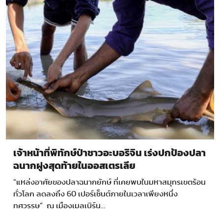
เจ้าหน้าที่พิทักษ์ป่าชาวอะบอริจิน เร่งปกป้องปลา
ฉนากฝูงสุดท้ายในออสเตรเลีย
“แหล่งอาศัยของปลาฉนากยักษ์ ที่เคยพบในมหาสมุทรเขตร้อน
ทั่วโลก ลดลงถึง 60 เปอร์เซ็นต์ภายในเวลาเพียงหนึ่ง
ทศวรรษ” ณ เมืองเมลเบิร์น…