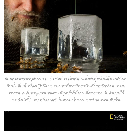
นักนิเวศวิทยาพฤติกรรม ลาร์ส ชิตต์กา เฝ้าสังเกตผึ้งพันธุ์หรือผึ้งโพรงฝรั่งดูด
กินน้ำเชื่อมในห้องปฏิบัติการ ของเขาที่มหาวิทยาลัยควีนแมรีแห่งลอนดอน
การทดลองอันชาญฉลาดของเขาพิสูจน์ให้เห็นว่า ผึ้งสามารถนับจำนวนได้
และยังบ่งชี้ว่า พวกมันอาจเข้าใจตรรกะในการกระทำของพวกมันด้วย