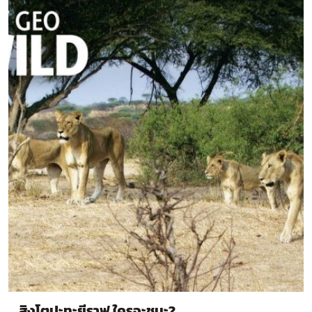
สิงโตปะทะยีราฟ ใครจะชนะ?