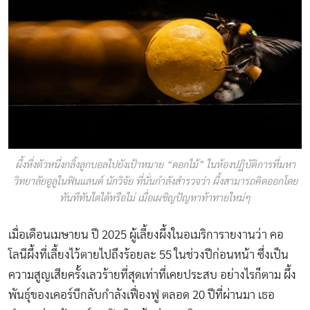
ผึ้งหึ่งตัวหนึ่งกลิ้งลูกบอลไปยังเป้าหมาย “ดอกไม้” ในห้องปฏิบัติการที่มหา
วิทยาลัยอูลูในฟินแลนด์ นักวิจัย ที่นั่นกำลังสำรวจว่า ผึ้งสามารถคิดออกโดย
ทันทีทันใดได้หรือไม่ เมื่อเผชิญปัญหาท้าทายใหม่ๆ
เมื่อเดือนเมษายน ปี 2025 ผู้เลี้ยงผึ้งในอเมริการายงานว่า คอ
โลนีผึ้งที่เลี้ยงไว้ตายไปถึงร้อยละ 55 ในช่วงปีก่อนหน้า ซึ่งเป็น
ความสูญเสียครั้งเลวร้ายที่สุดเท่าที่เคยประสบ อย่างไรก็ตาม ผึ้ง
พันธุ์ของเคอร์บีกลับกำลังเฟื่องฟู ตลอด 20 ปีที่ผ่านมา เธอ