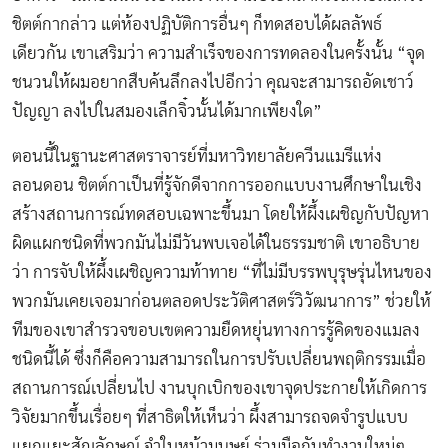
ชิตต์กากล่าว แต่ห้องปฏิบัติการอื่นๆ ก็ทดสอบได้ผลลัพธ์
เดียวกัน เขาเสริมว่า ความสำเร็จของการทดลองในครั้งนั้น “จุด
ชนวนให้ผมอยากสืบค้นลึกลงไปอีกว่า คุณจะสามารถอัดเชาว์
ปัญญา ลงไปในสมองเล็กจิ๋วนั้นได้มากเพียงใด”
ตอนนี้ในฐานะศาสตราจารย์ที่มหาวิทยาลัยควีนแมรีแห่ง
ลอนดอน ชิตต์กาเป็นที่รู้จักดีจากการออกแบบงานศึกษาในเชิง
สร้างสถานการณ์ทดสอบเฉพาะขึ้นมา โดยให้ผึ้งเผชิญกับปัญหา
ผิดแผกชนิดที่พวกมันไม่มีวันพบเจอได้ในธรรมชาติ เขาอธิบาย
ว่า การจับให้ผึ้งเผชิญความท้าทาย “ที่ไม่มีบรรพบุรุษรุ่นไหนของ
พวกมันเคยเจอมาก่อนตลอดประวัติศาสตร์วิวัฒนาการ” ช่วยให้
ทีมของเขาสำรวจขอบเขตความยืดหยุ่นทางการรู้คิดของแมลง
ชนิดนี้ได้ ซึ่งก็คือความสามารถในการปรับเปลี่ยนพฤติกรรมเมื่อ
สถานการณ์เปลี่ยนไป งานบุกเบิกของเขาจุดประกายให้เกิดการ
วิจัยมากขึ้นเรื่อยๆ ที่สาธิตให้เห็นว่า ผึ้งสามารถจดจำรูปแบบ
แยกแยะสัญลักษณ์ จำใบหน้ามนุษย์ ร่วมมือกันทำงานใหม่ๆ