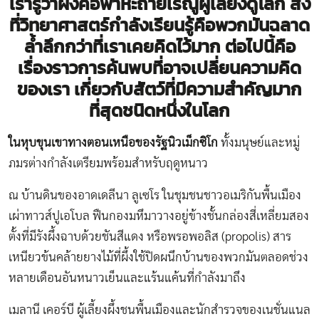
เรารู้ว่าผึ้งคือพาหะถ่ายเรณูผู้เลี้ยงดูโลก สิ่ง
ที่วิทยาศาสตร์
กำลังเรียนรู้คือพวกมันฉลาด
ล้ำลึกกว่าที่เราเคยคิดไว้มาก
ต่อไปนี้คือ
เรื่องราวการค้นพบที่อาจเปลี่ยนความคิด
ของเรา
เกี่ยวกับสัตว์ที่มีความสำคัญมาก
ที่สุดชนิดหนึ่งในโลก
ในหุบขุนเขาทางตอนเหนือของรัฐนิวเม็กซิโก
ทั้งมนุษย์และหมู่
ภมรต่างกำลังเตรียมพร้อมสำหรับฤดูหนาว
ณ บ้านดินของอาดเดลีนา ลูเซโร ในชุมชนชาวอเมริกันพื้นเมือง
เผ่าทาวส์ปูเอโบล ฟืนกองมหึมาวางอยู่ข้างชั้นกล่องสี่เหลี่ยมสอง
ตั้งที่มีรังผึ้งฉาบด้วยชันสีแดง หรือพรอพอลิส (propolis) สาร
เหนียวข้นคล้ายยางไม้ที่ผึ้งใช้ปิดผนึกบ้านของพวกมันตลอดช่วง
หลายเดือนอันหนาวเย็นและแร้นแค้นที่กำลังมาถึง
เมลานี เคอร์บี ผู้เลี้ยงผึ้งชนพื้นเมืองและนักสำรวจของเนชั่นแนล