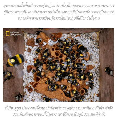
มูทรวบรวมผึ้งพื้นเมืองจากทุ่งหญ้าแห่งหนึ่งเพื่อทดสอบความสามารถทางการ
รู้คิดของพวกมัน เธอค้นพบว่า เหล่าผึ้งนางพญาซึ่งในภาพนี้บรรจุอยู่ในหลอด
พลาสติก สามารถเรียนรู้การเชื่อมโยงกับสีได้ไวกว่าผึ้งงาน
ที่เมืองตูลูส ประเทศฝรั่งเศส นักนิเวศวิทยาพฤติกรรม มาตีเยอ ลีโอโร กำลัง
ประเมินศักยภาพของผึ้งในการ เอาชีวิตรอดในภูมิประเทศที่กำลัง