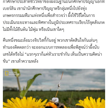
กาศึกษาประสาทชีววิทยาของผึ้งในฐานะนักศึกษาปริญญาเอกที่
เบอร์ลิน เขานำนักศึกษาปริญญาตรีกลุ่มหนึ่งไปยังทุ่ง
เกษตรกรรมมหึมาแห่งหนึ่งเพื่อสำรวจว่า ผึ้งใช้วิธีใดในการ
ประเมินระยะทางและทิศทางในภูมิประเทศราบเรียบไร้จุดสังเกต
ไม่มีทั้งไม้ยืนต้น ไม้พุ่ม หรือเนินเขาใดๆ
คืนหนึ่งขณะล้อมวงจิบวิสกี้กันอยู่ พวกเขาตัดสินใจกันเล่นๆ
ทำนองติดตลกว่า จะออกแบบการทดลองเพื่อพิสูจน์ว่าผึ้งนับ
เลขได้หรือไม่ “แรกๆเราก็แค่หัวเราะขำกัน เห็นเป็นความคิดน่า
ขัน” เขาเท้าความหลัง