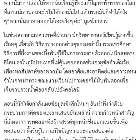
พวกนี้มาก ปล่อยให้พวกมันเรียนรู้ที่จะแก้ปัญหาท้าทายของโลก
ที่เอาแน่เอานอนอะไรไม่ได้ของมันไป แล้วพวกมันก็ทำได้จริง
ๆ“พวกมันหาทางออกได้เองจริงๆ ค่ะ” ลูเซโรกล่าว
ในช่วงสองสามทศวรรษที่ผ่านมา นักวิทยาศาสตร์เรียนรู้มากขึ้น
เรื่อยๆ เกี่ยวกับวิธีหาทางออกต่างๆของเหล่าผึ้ง พวกเขาศึกษา
วิธีการที่ผึ้งงานของผึ้งพันธุ์ใช้ในการกระจายตัวออกไปไกลหลาย
กิโลเมตรในภูมิประเทศที่ไม่คุ้นเคยตลอดช่วงอายุขัยตัวเต็มวัย
เพียงหกสัปดาห์ของพวกมัน โดยอาศัยแสงอาทิตย์และความทรง
จำในการนำทาง ขณะแวะเวียนไปตามดอกไม้นับพันดอกเพื่อ
เก็บรวบรวมน้ำต้อยกลับไปยังคอโลนี
ตอนนี้นักวิจัยกำลังเผยข้อมูลเชิงลึกใหม่ๆ อันน่าทึ่งว่าด้วย
กระบวนการคิดของแมลงแสนขยันเหล่านี้ ความก้าวหน้าสำคัญ
นี้เกิดจากการทดลองที่สร้างสรรค์ชุดหนึ่งซึ่งออกแบบขึ้นเพื่อ
ทดสอบว่า ผึ้งรับรู้โลก แก้ไขปัญหา และตอบสนองต่อ