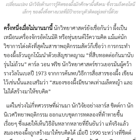
เปลี่ยนแปลง นักวิจัยด้านการรู้คิดของผึ้งมักศึกษาผึ้งสังคม ซึ่งรวมถึงคอโลนี
เล็กๆ ของผึ้งหึ่งหางนวลที่มีป้ายระบุตัวติดอยู่เหล่านี้ด้วย
ครั้งหนี่งเมื่อไม่นานมานี้
นักวิทยาศาสตร์ยังเชื่อกันว่า ผึ้งเป็น
เหมือนเครื่องจักรอัตโนมัติ หรือหุ่นยนต์ไร้ความคิด แม้แต่นัก
วิชาการโด่งดังที่สุดในสาขาพฤติกรรมสัตว์ก็เชื่อว่า การกระทำ
ของผึ้งล้วนถูกโน้มนำด้วยสัญชาตญาณ “ที่สืบทอดต่อกันมานับ
รุ่นไม่ถ้วน” คาร์ล วอน ฟริช นักวิทยาศาสตร์ชาวเยอรมันผู้คว้า
รางวัลโนเบลปี 1973 จากการค้นพบวิธีการสื่อสารของผึ้ง เขียน
ไว้เช่นนั้นและเสริมว่า “สมองของผึ้งมีขนาดเท่าเมล็ดหญ้า และ
ไม่ได้สร้างมาให้ขบคิด”
แต่ในช่วงไม่กี่ทศวรรษที่ผ่านมา นักวิจัยอย่างลาร์ส ชิตต์กา นัก
นิเวศวิทยาพฤติกรรม ออกแบบชุดการทดลองที่ท้าทายขึ้น
เรื่อยๆ ซึ่งเผยให้เห็นวิธีอันหลากหลายที่ยืนยันว่า แท้จริงแล้ว
สมองของผึ้งถูกสร้างมาให้ขบคิดได้ เมื่อปี 1990 ระหว่างที่ชิตต์