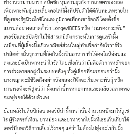
ทำงานร่วมกับมาร์ก สปิตซิก หุ้นส่วนธุรกิจการเกษตรของเธอ
เพื่อเพาะพันธุ์และเลี้ยงคอโลนีผึ้งที่ปรับตัวได้ดีกับทะเลทรายใน
ที่สูงของรัฐนิวเม็กซิโกและภูมิภาคเทือกเขาร็อกกี โดยตั้งชื่อ
แบรนด์อย่างฉลาดล้ำว่า LongeviBEES หรือ “ภมรคงกระพัน”
เคอร์บีและสปิตซิกไม่ใช้สารเคมีสังเคราะห์ในการดูแลรังผึ้ง
เหมือนที่ผู้เลี้ยงผึ้งเชิงพาณิชย์ส่วนใหญ่ทำเพื่อกำจัดไรวาร์รัว
ปรสิตต่างถิ่นรุกรานที่กัดกินผึ้งเป็นอาหาร ทำให้คอโลนีอ่อนแอ
ลงและยังเป็นพาหะนำไวรัส โดยเชื่อกันว่ามันคือตัวการหลักของ
การร่วงตายยกฝูงในระยะหลังๆ ทั้งคู่เลือกที่จะรอจนกว่าผึ้ง
นางพญาจะมีชีวิตถึงอย่างน้อยสองปีจึงจะเริ่มเพาะพันธุ์ หรือ
นานพอที่จะพิสูจน์ว่า ผึ้งเหล่านี้หรหดอดทนและเฉลียวฉลาดพอ
จะอยู่รอดได้ด้วยตัวเอง
ย้อนหลังไปสิบปีก่อน เคอร์บีนำผึ้งเหล่านั้นจำนวนหนึ่งมาให้ลูเซ
โร ผู้รังสรรค์เทียน ยาหม่อง และยาทาจากไขผึ้งที่เธอเก็บเกี่ยวได้
เคอร์บีบอกวิธีการเลี้ยงไว้ง่ายๆ แค่ว่า ไม่ต้องไปยุ่งอะไรกับผึ้ง