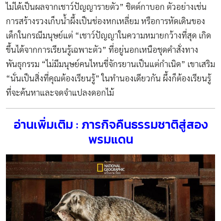
ไม่ได้เป็นผลจากเชาว์ปัญญารายตัว” ชิตต์กาบอก ตัวอย่างเช่น
การสร้างรวงเก็บน้ำผึ้งเป็นช่องหกเหลี่ยม หรือการหัดเดินของ
เด็กในกรณีมนุษย์แต่ “เชาว์ปัญญาในความหมายกว้างที่สุด เกิด
ขึ้นได้จากการเรียนรู้เฉพาะตัว” ที่อยู่นอกเหนือชุดคำสั่งทาง
พันธุกรรม “ไม่มีมนุษย์คนไหนขี่จักรยานเป็นแต่กำเนิด” เขาเสริม
“นั่นเป็นสิ่งที่คุณต้องเรียนรู้” ในทำนองเดียวกัน ผึ้งก็ต้องเรียนรู้
ที่จะค้นหาและจดจำแปลงดอกไม้
อ่านเพิ่มเติม : ภารกิจคืนธรรมชาติสู่สอง
พรมแดน