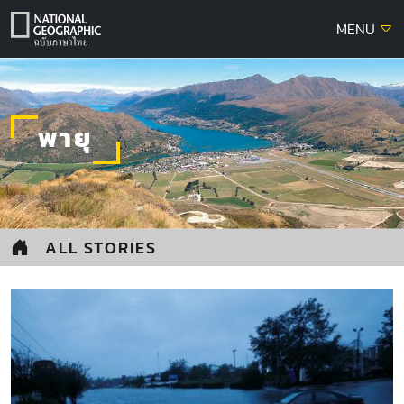
Skip
MENU
to
content
พายุ
ALL STORIES