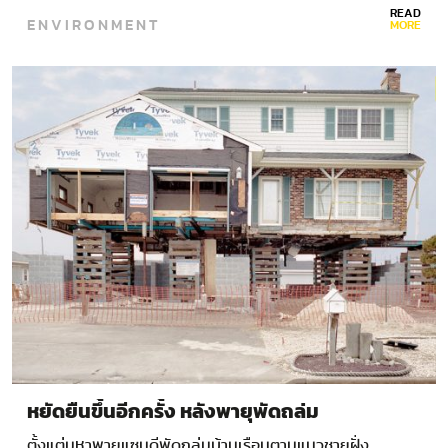
READ
ENVIRONMENT
MORE
หยัดยืนขึ้นอีกครั้ง หลังพายุพัดถล่ม
ตั้งแต่มหาพายุแซนดีพัดถล่มบ้านเรือนตามแนวชายฝั่ง