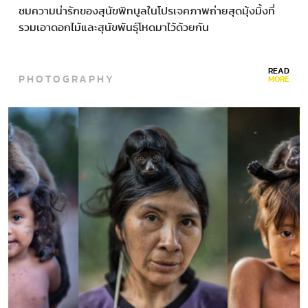
ชมความน่ารักของสุนัขพิทบูลในโปรเจคภาพถ่ายสุดมุ้งมิ้งที่
รวมเอาดอกไม้และสุนัขพันธุ์โหดมาไว้ด้วยกัน
READ
PHOTOGRAPHY
MORE