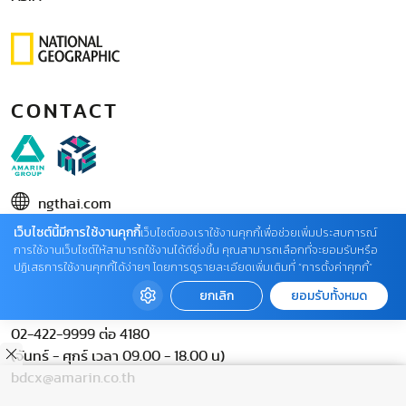
CONTACT
ngthai.com
เว็บไซต์นี้มีการใช้งานคุกกี้
บริษัท เอเอ็มอี อิมเมจิเนทีฟ จำกัด
เว็บไซต์ของเราใช้งานคุกกี้เพื่อช่วยเพิ่มประสบการณ์
การใช้งานเว็บไซต์ให้สามารถใช้งานได้ดียิ่งขึ้น คุณสามารถเลือกที่จะยอมรับหรือ
ในเครือ บริษัท อมรินทร์ คอร์เปอเรชั่นส์ จำกัด (มหาชน)
ปฏิเสธการใช้งานคุกกี้ได้ง่ายๆ โดยการดูรายละเอียดเพิ่มเติมที่ “การตั้งค่าคุกกี้”
02 422 9999 ต่อ 4220
ยกเลิก
ยอมรับทั้งหมด
ติดต่อแจ้งปัญหาหรือร้องเรียน
02-422-9999 ต่อ 4180
(จันทร์ - ศุกร์ เวลา 09.00 - 18.00 น)
bdcx@amarin.co.th