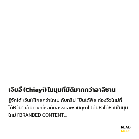
เจียอี้ (Chiayi) ในมุมที่มีดีมากกว่าอาลีซาน
รู้จักไต้หวันให้ไกลกว่าไทเป กับทริป “ปั่นได้ฟีล ท่องวิวใหม่ที่
ไต้หวัน” เส้นทางที่เราคัดสรรและชวนคุณไปค้นหาไต้หวันในมุม
ใหม่ [BRANDED CONTENT…
READ
MORE