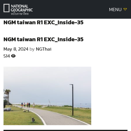
Skip
MENU
to
content
NGM taiwan R1 EXC_Inside-35
NGM taiwan R1 EXC_Inside-35
May 8, 2024
by
NGThai
514