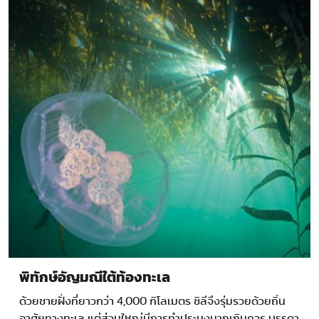
พิทักษ์อัญมณีใต้ท้องทะเล
ด้วยชายฝั่งที่ยาวกว่า 4,000 กิโลเมตร ชิลีจึงรุ่มรวยด้วยถิ่น
อาศัยทางทะเล แต่ส่วนใหญ่มีการทำประมงมากเกินควร บรรดา