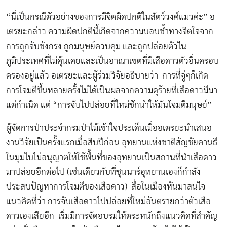
“นี่เป็นกรณีตัวอย่างของการมีจิตผิดปกติในสัตว์วงศ์แมวค่ะ” อ
เตรยะกล่าว ความผิดปกตินี้เกิดจากความบอบช้ำทางจิตใจจาก
การถูกจับขังกรง ถูกมนุษย์ควบคุม และถูกปล่อยตัวใน
ภูมิประเทศที่ไม่คุ้นเคยและเป็นอาณาเขตที่มีเสือดาวตัวอื่นครอบ
ครองอยู่แล้ว อเตรยะและผู้ร่วมวิจัยอธิบายว่า การที่จู่ๆก็เกิด
การโจมตีขึ้นหลายครั้งไม่ได้เป็นผลจากความดุร้ายที่เสือดาวมีมา
แต่กำเนิด แต่ “การจับไปปล่อยที่ใหม่ชักนำให้มันโจมตีมนุษย์”
ผู้จัดการป่าประจำกรมป่าไม้เข้าใจประเด็นเมื่ออเตรยะนำเสนอ
งานวิจัยเป็นครั้งแรกเมื่อสิบปีก่อน อุทยานแห่งชาติสัญชัยคานธี
ในมุมไบไม่อนุญาตให้ใช้พื้นที่ของอุทยานเป็นสถานที่นำเสือดาว
มาปล่อยอีกต่อไป (เช่นเดียวกับที่ชุนนาร์อุทยานเองก็กำลัง
ประสบปัญหาการโจมตีของเสือดาว) สื่อในเมืองหันมาสนใจ
แนวคิดที่ว่า การจับเสือดาวไปปล่อยที่ใหม่อันตรายกว่าตัวเสือ
ดาวเองเสียอีก เริ่มมีการจัดอบรมให้ตระหนักถึงแนวคิดที่สำคัญ