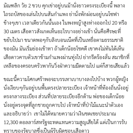
มัณฑลิก วัย 2 ขวบ คุกเข่าอยู่บนม้านั่งยาวตรงระเบียงนี้ พลาง
ไถรถบัสของเล่นไปบนสันกำแพง ย่านั่งพักผ่อนอยู่บนโซฟา
ข้างๆเขา เวลาเดียวกันนั้นเอง ในพงหญ้าสูงห่างออกไป 20 หรือ
30 เมตร เสือดาวสังเกตเห็นอะไรบางอย่างเข้า นั่นคือศีรษะที่
ขยับไปมา ขนาดพอๆกับลิงบอนเน็ตที่เป็นเหยื่อตามธรรมชาติ
ของมัน มันเริ่มย่องเข้าหา ถ้าเด็กน้อยโชคดี เขาคงไม่ทันได้เห็น
เสือดาวคาบตัวเขาข้ามกำแพงผ่านทุ่งไป ย่ากรีดร้องลั่น สมาชิกที่
เหลือของครอบครัวพากันวิ่งฝ่าความมืดตามไป แต่ก็สายเสียแล้ว
ขณะนี้ความโศกเศร้าพอจะบรรเทาเบาบางลงไปบ้าง พวกผู้หญิง
นั่งเงียบๆกันอยู่บนพื้นตรงปลายระเบียง เจ้าหน้าที่ท้องถิ่นนั่งอยู่
ตรงกลางระเบียง ส่วนที่ปลายระเบียงอีกด้าน พ่อของเด็กน้อย
นั่งอยู่ตรงจุดที่ลูกชายถูกคาบไป เจ้าหน้าที่ป่าไม้แนะนำตัวเอง
และอธิบายว่า เขาไม่ได้หมายความว่าเงินชดเชยประมาณ
12,300 ดอลลาร์สหรัฐจะทดแทนความสูญเสียได้ แต่เป็นการรับ
ทราบของรัฐบาลซึ่งเป็นผู้รับผิดชอบเสือดาว