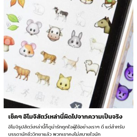
เช็คๆ อิโมจิสัตว์เหล่านี้ผิดไปจากความเป็นจริง
อิโมจิรูปสัตว์เหล่านี้ก็ดูน่ารักถูกใจผู้ใช้อย่างเราๆ ดี แต่สำหรับ
บรรดานักชีววิทยาแล้ว พวกเขาคงไม่สบายใจนัก