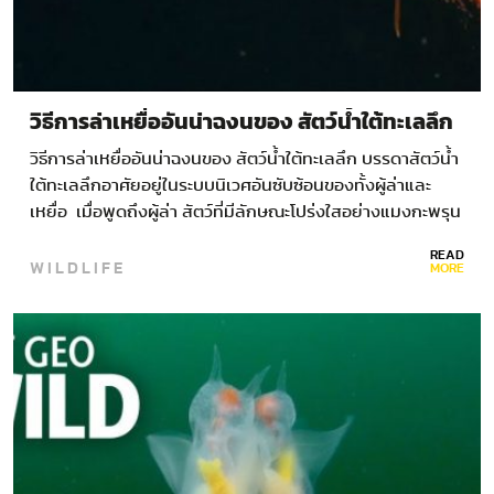
วิธีการล่าเหยื่ออันน่าฉงนของ สัตว์น้ำใต้ทะเลลึก
วิธีการล่าเหยื่ออันน่าฉงนของ สัตว์น้ำใต้ทะเลลึก บรรดาสัตว์น้ำ
ใต้ทะเลลึกอาศัยอยู่ในระบบนิเวศอันซับซ้อนของทั้งผู้ล่าและ
เหยื่อ เมื่อพูดถึงผู้ล่า สัตว์ที่มีลักษณะโปร่งใสอย่างแมงกะพรุน
มักไม่ได้รับความสนใจมากนัก แต่ล่าสุดผลการสำรวจโลกใต้
READ
WILDLIFE
ทะเลลึกโดยยานสำรวจที่สามารถควบคุมได้จากระยะไกล โดย
MORE
สถาบันวิจัย…