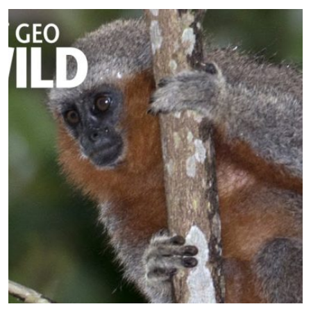
นานถึง…