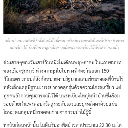
กล้องถ่ายภาพสัตว์ป่าซึ่งติดตั้งไว้ที่เขตอนุรักษ์ธรรมชาติซีเดอร์เบิร์ก ประเทศ
แอฟริกาใต้ บันทึกภาพลูกเสือดาวชนิดย่อยแอฟริกาใต้ที่กำลังจ้องเขม็ง
ช่วงสายๆของวันเสาร์วันหนึ่งในเดือนพฤษภาคม ในแถบชนบท
ของเมืองชุนนาร์ ห่างจากมุมไบไปทางทิศตะวันออก 150
กิโลเมตร รถยนต์สังกัดหน่วยงานรัฐบาลแล่นเข้ามาจอดที่บ้านไร่
หลังเล็กแต่ดูมีฐานะ บรรยากาศคุกรุ่นด้วยความโกรธเกรี้ยว แต่
ทุกคนยังควบคุมอารมณ์ไว้ได้ บนระเบียงใหญ่หน้าบ้านซึ่งล้อม
รอบด้วยกำแพงคอนกรีตสูงระดับเอวและมุงหลังคาด้วยแผ่น
โลหะ คนกลุ่มหนึ่งรอคอยชายจากกรมป่าไม้ผู้นี้
หกวันก่อนหน้านั้น ในคืนวันอาทิตย์ เวลาประมาณ 22.30 น. ไส