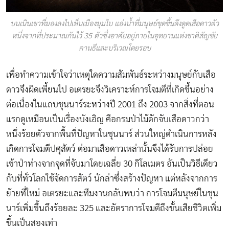
บนเนินเขาที่มองลงไปเห็นเมืองมุมไบ แอ่งน้ำที่มนุษย์ขุดขึ้นดึงดูดเสือดาวตัว
หนึ่งจากที่ประมาณกันไว้ 35 ตัวซึ่งอาศัยอยู่ภายในอุทยานแห่งชาติสัญชัย
คานธีและบริเวณโดยรอบ
เพื่อทำความเข้าใจว่าเหตุใดความสัมพันธ์ระหว่างมนุษย์กับเสือ
ดาวจึงผิดเพี้ยนไป อเตรยะจึงวิเคราะห์การโจมตีที่เกิดขึ้นอย่าง
ต่อเนื่องในแถบชุนนาร์ระหว่างปี 2001 ถึง 2003 จากสิ่งที่ตอน
แรกดูเหมือนเป็นเรื่องบังเอิญ คือกรมป่าไม้ดักจับเสือดาวกว่า
หนึ่งร้อยตัวจากพื้นที่ปัญหาในชุนนาร์ ส่วนใหญ่ดำเนินการหลัง
เกิดการโจมตีปศุสัตว์ ต่อมาเสือดาวเหล่านั้นจึงได้รับการปล่อย
เข้าป่าห่างจากจุดที่จับมาโดยเฉลี่ย 30 กิโลเมตร อันเป็นวิธีเดียว
กับที่ทั่วโลกใช้จัดการสัตว์ นักล่าซึ่งสร้างปัญหา แต่หลังจากการ
ย้ายที่ใหม่ อเตรยะและทีมงานกลับพบว่า การโจมตีมนุษย์ในชุน
นาร์เพิ่มขึ้นถึงร้อยละ 325 และอัตราการโจมตีถึงขั้นเสียชีวิตเพิ่ม
ขึ้นเป็นสองเท่า