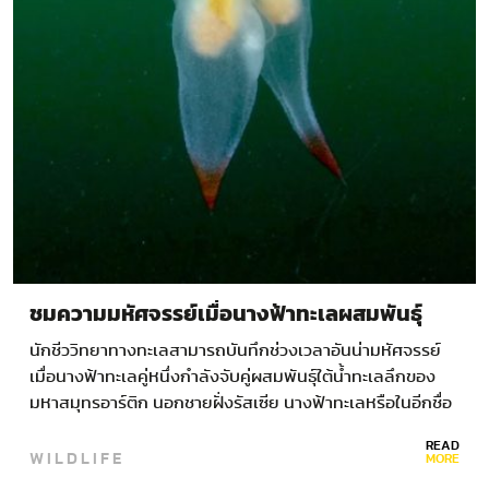
ชมความมหัศจรรย์เมื่อนางฟ้าทะเลผสมพันธุ์
นักชีววิทยาทางทะเลสามารถบันทึกช่วงเวลาอันน่ามหัศจรรย์
เมื่อนางฟ้าทะเลคู่หนึ่งกำลังจับคู่ผสมพันธุ์ใต้น้ำทะเลลึกของ
มหาสมุทรอาร์ติก นอกชายฝั่งรัสเซีย นางฟ้าทะเลหรือในอีกชื่อ
หนึ่งว่าทากทะเล พวกมันมีลำตัวโปร่งแสงจนสามารถเห็น
READ
WILDLIFE
อวัยวะภายในที่เป็นสีส้มหรือแดงได้ มันเป็นสัตว์ที่มีสองเพศ
MORE
เมื่อจับคู่ผสมพันธุ์พวกมันจะเกาะเกี่ยวเต้นรำอยู่ด้วยกันเช่นนี้