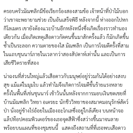
ครอบครัวมัณฑลิกมีข้อเรียกร้องสองสามข้อ เจ้าหน้าที่ป่าไม้บอก
ว่าเขาจะพยายามช่วย เป็นอันเสร็จพิธี หลังจากนี้ ห่างออกไปหก
กิโลเมตร เขายังต้องแวะบ้านอีกหลังหนึ่งซึ่งเกิดเรื่องราวทำนอง
เดียวกัน เมื่อเกิดเหตุเสือดาวกัดคนขึ้นมาสักครั้งแล้ว ก็มักเกิดขึ้น
ซ้ำเป็นระลอก ความตายของไส มัณฑลิก เป็นการโจมตีครั้งที่สาม
ในแถบชุนนาร์ภายในเวลากว่าสองสัปดาห์เท่านั้น และเป็นการ
เสียชีวิตรายที่สอง
น่าฉงนที่ส่วนใหญ่แล้วเสือดาวกับมนุษย์อยู่ร่วมกันได้อย่างสงบ
สุข แม้แต่ในมุมไบ แล้วทำไมจึงเกิดการโจมตีขั้นร้ายแรงหลาย
ครั้งในพื้นที่เช่นชุนนาร์ เช้าวันนั้นหลังจากการมอบเงินชดเชยที่
บ้านมัณฑลิก วิทยา อเตรยะ นักชีววิทยาของสมาคมอนุรักษ์สัตว์
ป่า นั่งอยู่ข้างไร่อ้อยในเมืองอะโกเลซึ่งอยู่ใกล้เคียง บนหน้าจอ
แล็ปท็อปคอมพิวเตอร์ของเธอจุดสีฟ้าซึ่งสว่างขึ้นมาจนลาย
พร้อยบนแผนที่ของชุมชนนี้ แสดงถึงสถานที่ที่เธอพบเสือดาว