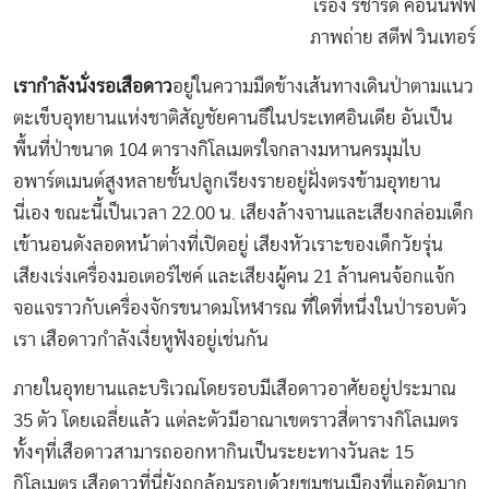
เรื่อง ริชาร์ด คอนนิฟฟ์
ภาพถ่าย สตีฟ วินเทอร์
เรากำลังนั่งรอเสือดาว
อยู่ในความมืดข้างเส้นทางเดินป่าตามแนว
ตะเข็บอุทยานแห่งชาติสัญชัยคานธีในประเทศอินเดีย อันเป็น
พื้นที่ป่าขนาด 104 ตารางกิโลเมตรใจกลางมหานครมุมไบ
อพาร์ตเมนต์สูงหลายชั้นปลูกเรียงรายอยู่ฝั่งตรงข้ามอุทยาน
นี่เอง ขณะนี้เป็นเวลา 22.00 น. เสียงล้างจานและเสียงกล่อมเด็ก
เข้านอนดังลอดหน้าต่างที่เปิดอยู่ เสียงหัวเราะของเด็กวัยรุ่น
เสียงเร่งเครื่องมอเตอร์ไซค์ และเสียงผู้คน 21 ล้านคนจ้อกแจ้ก
จอแจราวกับเครื่องจักรขนาดมโหฬารณ ที่ใดที่หนึ่งในป่ารอบตัว
เรา เสือดาวกำลังเงี่ยหูฟังอยู่เช่นกัน
ภายในอุทยานและบริเวณโดยรอบมีเสือดาวอาศัยอยู่ประมาณ
35 ตัว โดยเฉลี่ยแล้ว แต่ละตัวมีอาณาเขตราวสี่ตารางกิโลเมตร
ทั้งๆที่เสือดาวสามารถออกหากินเป็นระยะทางวันละ 15
กิโลเมตร เสือดาวที่นี่ยังถูกล้อมรอบด้วยชุมชนเมืองที่แออัดมาก