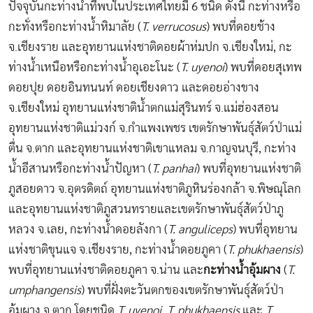
ปัจจุบันกะท่างน้ำที่พบในประเทศไทยมี 6 ชนิด ดังนี้ กะท่างหรือ
กะทั่งหรือกะท่างน้ำหิมาลัย (
T. verrucosus
) พบที่ดอยช้าง
จ.เชียงราย และอุทยานแห่งชาติดอยผ้าห่มปก จ.เชียงใหม่, กะ
ท่างน้ำเหนือหรือกะท่างน้ำอุเอะโนะ (
T. uyenoi
) พบที่ดอยสุเทพ
ดอยปุย ดอยอินทนนท์ ดอยเชียงดาว และดอยอ่างขาง
จ.เชียงใหม่ อุทยานแห่งชาติน้ำตกแม่สุรินทร์ จ.แม่ฮ่องสอน
อุทยานแห่งชาติแม่วงก์ จ.กำแพงเพชร เขตรักษาพันธุ์สัตว์ป่าแม่
ตื่น จ.ตาก และอุทยานแห่งชาติเขาแหลม จ.กาญจนบุรี, กะท่าง
น้ำอีสานหรือกะท่างน้ำปัญหา (
T. panhai
) พบที่อุทยานแห่งชาติ
ภูสอยดาว จ.อุตรดิตถ์ อุทยานแห่งชาติภูหินร่องกล้า จ.พิษณุโลก
และอุทยานแห่งชาติภูสวนทรายและเขตรักษาพันธุ์สัตว์ป่าภู
หลวง จ.เลย, กะท่างน้ำดอยลังกา (
T. anguliceps
) พบที่อุทยาน
แห่งชาติขุนแจ จ.เชียงราย, กะท่างน้ำดอยภูคา (
T. phukhaensis
)
พบที่อุทยานแห่งชาติดอยภูคา จ.น่าน และ
กะท่างน้ำอุ้มผาง
(
T.
umphangensis
) พบที่ฝั่งตะวันตกของเขตรักษาพันธุ์สัตว์ป่า
อุ้มผาง จ.ตาก โดยชนิด
T. uyenoi
,
T. phukhaensis
และ
T.