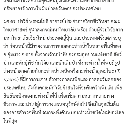
ถือเป็นตัวชี้วัดความอุดมสมบูรณ์และความหลากหลายของ
ทรัพยากรชีวภาพในผืนป่าตะวันตกของประเทศไทย
ผศ.ดร. ปรวีร์ พรหมโชติ อาจารย์ประจำภาควิชาชีววิทยา คณะ
วิทยาศาสตร์ จุฬาลงกรณ์มหาวิทยาลัย พร้อมด้วยผู้ร่วมวิจัยจาก
มหาวิทยาลัยเชียงใหม่ ประเทศญี่ปุ่น และประเทศฝรั่งเศส ระบุ
ว่า ก่อนหน้านี้มีรายงานการพบเจอกะท่างน้ำในหลายพื้นที่ของ
อ.อุ้มผาง จ.ตาก ทั้งจากเจ้าหน้าที่ของกรมอุทยานแห่งชาติ สัตว์
ป่า และพันธุ์พืช นักวิจัย และนักเดินป่า ซึ่งกะท่างน้ำที่พบมีรูป
ร่างหน้าตาคล้ายกับกะท่างน้ำเหนือหรือกะท่างน้ำอุเอะโนะ (
T.
uyenoi
) ที่มีการกระจายตัวทางภาคเหนือและภาคตะวันตกของ
ประเทศไทย ดังนั้นคณะนักวิจัยจึงสนใจที่จะค้นคว้าเพิ่มเติมเพื่อ
ยืนยันชนิดของกะท่างน้ำที่นี่ เพื่อเพิ่มความหลากหลายทาง
ชีวภาพและนำไปสู่การวางแผนอนุรักษ์ต่อไป จึงเป็นจุดเริ่มต้น
ของการสำรวจพื้นที่ จนกระทั่งค้นพบกะท่างน้ำชนิดใหม่ของโลก
ในที่สุด