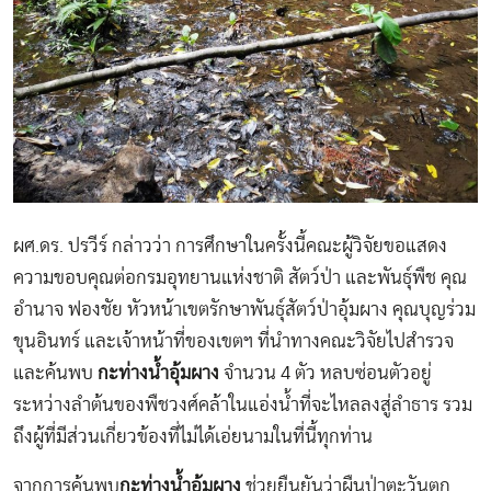
ผศ.ดร. ปรวีร์ กล่าวว่า การศึกษาในครั้งนี้คณะผู้วิจัยขอแสดง
ความขอบคุณต่อกรมอุทยานแห่งชาติ สัตว์ป่า และพันธุ์พืช คุณ
อำนาจ ฟองชัย หัวหน้าเขตรักษาพันธุ์สัตว์ป่าอุ้มผาง คุณบุญร่วม
ขุนอินทร์ และเจ้าหน้าที่ของเขตฯ ที่นำทางคณะวิจัยไปสำรวจ
และค้นพบ
กะท่างน้ำอุ้มผาง
จำนวน 4 ตัว หลบซ่อนตัวอยู่
ระหว่างลำต้นของพืชวงศ์คล้าในแอ่งน้ำที่จะไหลลงสู่ลำธาร รวม
ถึงผู้ที่มีส่วนเกี่ยวข้องที่ไม่ได้เอ่ยนามในที่นี้ทุกท่าน
จากการค้นพบ
กะท่างน้ำอุ้มผาง
ช่วยยืนยันว่าผืนป่าตะวันตก