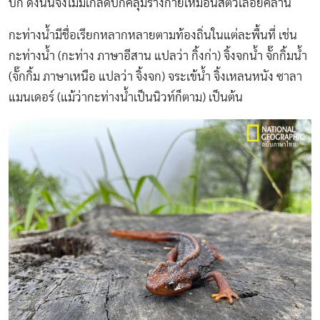
บก ดังนั้นจึงไม่มีเกล็ดปกคลุมร่างกายเหมือนสัตว์เลื้อยคลาน
กะท่างน้ำมีชื่อเรียกหลากหลายตามท้องถิ่นในแต่ละพื้นที่ เช่น
กะท่างน้ำ (กะท่าง ภาษาอีสาน แปลว่า กิ้งก่า) จิ้งจกน้ำ จั๊กกิ้มน้ำ
(จั๊กกิ้ม ภาษาเหนือ แปลว่า จิ้งจก) จระเข้น้ำ จิ้งเหลนหนัง ซาลา
แมนเดอร์ (แม้ว่ากะท่างน้ำเป็นนิวท์ก็ตาม) เป็นต้น