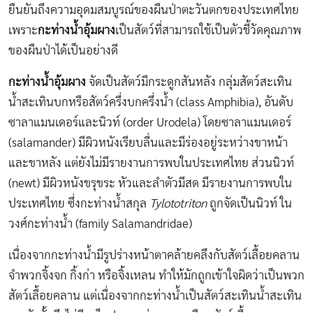
ยืนยันถึงความอุดมสมบูรณ์ของผืนป่าตะวันตกของประเทศไทย
เพราะ
กะท่างน้ำอุ้มผาง
เป็นสัตว์ที่สามารถใช้เป็นตัวชี้วัดคุณภาพ
ของผืนป่าได้เป็นอย่างดี
กะท่างน้ำอุ้มผาง
จัดเป็นสัตว์มีกระดูกสันหลัง กลุ่มสัตว์สะเทิน
น้ำสะเทินบกหรือสัตว์ครึ่งบกครึ่งน้ำ (class Amphibia), อันดับ
ซาลาแมนเดอร์และนิวท์ (order Urodela) โดยซาลาแมนเดอร์
(salamander) มีผิวหนังเรียบลื่นและมีร่องอยู่ระหว่างขาหน้า
และขาหลัง แต่ยังไม่มีรายงานการพบในประเทศไทย ส่วนนิวท์
(newt) มีผิวหนังขรุขระ หัวและลำตัวมีสด มีรายงานการพบใน
ประเทศไทย ซึ่งกะท่างน้ำสกุล
Tylototriton
ถูกจัดเป็นนิวท์ ใน
วงศ์กะท่างน้ำ (family Salamandridae)
เนื่องจากกะท่างน้ำมีรูปร่างหน้าตาคล้ายคลึงกับสัตว์เลื้อยคลาน
จำพวกจิ้งจก กิ้งก่า หรือจิ้งเหลน ทำให้มักถูกเข้าใจผิดว่าเป็นพวก
สัตว์เลื้อยคลาน แต่เนื่องจากกะท่างน้ำเป็นสัตว์สะเทินน้ำสะเทิน