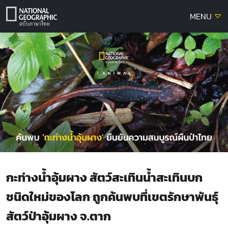
Skip
MENU
to
content
กะท่างน้ำอุ้มผาง สัตว์สะเทินน้ำสะเทินบก
ชนิดใหม่ของโลก ถูกค้นพบที่เขตรักษาพันธุ์
สัตว์ป่าอุ้มผาง จ.ตาก