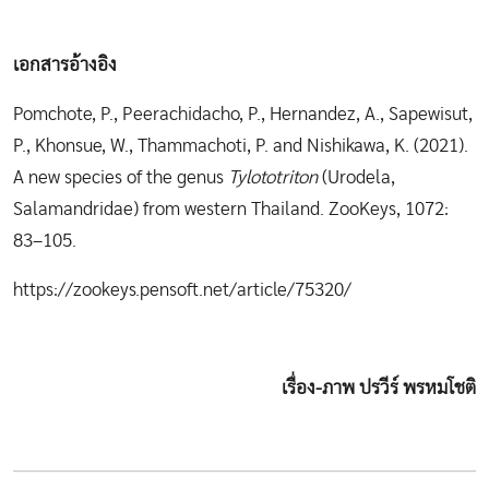
เอกสารอ้างอิง
Pomchote, P., Peerachidacho, P., Hernandez, A., Sapewisut,
P., Khonsue, W., Thammachoti, P. and Nishikawa, K. (2021).
A new species of the genus
Tylototriton
(Urodela,
Salamandridae) from western Thailand. ZooKeys, 1072:
83–105.
https://zookeys.pensoft.net/article/75320/
เรื่อง-
ภาพ ปรวีร์ พรหมโชติ