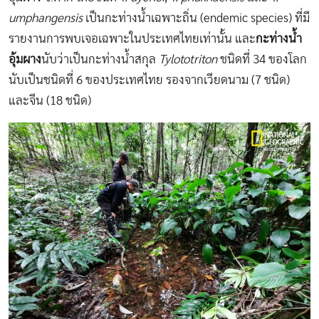
umphangensis
เป็นกะท่างน้ำเฉพาะถิ่น (endemic species) ที่มี
รายงานการพบเจอเฉพาะในประเทศไทยเท่านั้น และ
กะท่างน้ำ
อุ้มผาง
นับว่าเป็นกะท่างน้ำสกุล
Tylototriton
ชนิดที่ 34 ของโลก
นับเป็นชนิดที่ 6 ของประเทศไทย รองจากเวียดนาม (7 ชนิด)
และจีน (18 ชนิด)