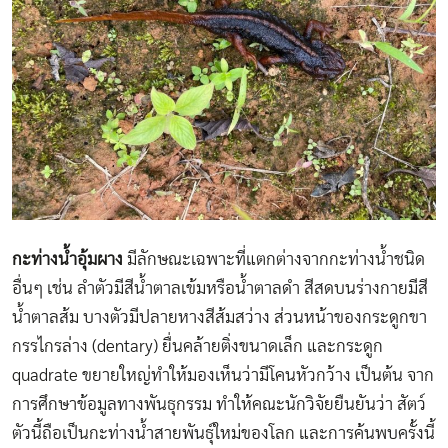
กะท่างน้ำอุ้มผาง
มีลักษณะเฉพาะที่แตกต่างจากกะท่างน้ำชนิด
อื่นๆ เช่น ลำตัวมีสีน้ำตาลเข้มหรือน้ำตาลดำ สีสดบนร่างกายมีสี
น้ำตาลส้ม บางตัวมีปลายหางสีส้มสว่าง ส่วนหน้าของกระดูกขา
กรรไกรล่าง (dentary) ยื่นคล้ายติ่งขนาดเล็ก และกระดูก
quadrate ขยายใหญ่ทำให้มองเห็นว่ามีโคนหัวกว้าง เป็นต้น จาก
การศึกษาข้อมูลทางพันธุกรรม ทำให้คณะนักวิจัยยืนยันว่า สัตว์
ตัวนี้ถือเป็นกะท่างน้ำสายพันธุ์ใหม่ของโลก และการค้นพบครั้งนี้