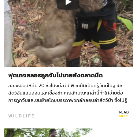
ฟุตเทจสลอธถูกจับไปขายยังตลาดมืด
สลอธนอนหลับ 20 ชั่วโมงต่อวัน พวกมันเป็นที่รู้จักดีในฐานะ
สัตว์อันแสนสงบและเชื่องช้า คุณลักษณะเหล่านี้ทำให้ง่ายต่อ
การถูกจับและขนย้ายโดยบรรดาพวกลักลอบล่าสัตว์ป่า ซึ่งไม่รู้
เลยว่าความเครียดจากการถูกกักขังสามารถคร่าชีวิตของสล
READ
WILDLIFE
อธได้ สลอธเหล่านี้ถูกขายในราคา…
MORE