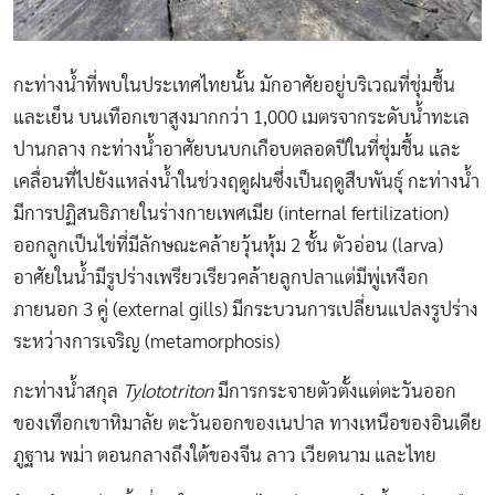
กะท่างน้ำที่พบในประเทศไทยนั้น มักอาศัยอยู่บริเวณที่ชุ่มชื้น
และเย็น บนเทือกเขาสูงมากกว่า 1,000 เมตรจากระดับน้ำทะเล
ปานกลาง กะท่างน้ำอาศัยบนบกเกือบตลอดปีในที่ชุ่มชื้น และ
เคลื่อนที่ไปยังแหล่งน้ำในช่วงฤดูฝนซึ่งเป็นฤดูสืบพันธุ์ กะท่างน้ำ
มีการปฏิสนธิภายในร่างกายเพศเมีย (internal fertilization)
ออกลูกเป็นไข่ที่มีลักษณะคล้ายวุ้นหุ้ม 2 ชั้น ตัวอ่อน (larva)
อาศัยในน้ำมีรูปร่างเพรียวเรียวคล้ายลูกปลาแต่มีพู่เหงือก
ภายนอก 3 คู่ (external gills) มีกระบวนการเปลี่ยนแปลงรูปร่าง
ระหว่างการเจริญ (metamorphosis)
กะท่างน้ำสกุล
Tylototriton
มีการกระจายตัวตั้งแต่ตะวันออก
ของเทือกเขาหิมาลัย ตะวันออกของเนปาล ทางเหนือของอินเดีย
ภูฐาน พม่า ตอนกลางถึงใต้ของจีน ลาว เวียดนาม และไทย