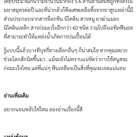
โดยประมาณกันว่ามีจำนวนมากถึง 5.6 ล้านล้านตันที่ถูกทิ้งลงใน
มหาสมุทรต่อปี และที่น่ากลัวก็คือเศษเหลือทิ้งจากยาสูบเหล่านี้มี
ส่วนประกอบจากสารท็อกซิน นิโคติน สารหนู ยาฆ่าแมลง
นิโคตินเหล็ก สารก่อมะเร็งอีกกว่า 60 ชนิด รวมไปถึงเอทิลฟีนอล
ที่สามารถทำให้แหล่งน้ำเกิดการปนเปื้อนได้
รู้แบบนี้แล้วบางทีบุหรี่ทางเลือกอื่นๆ ก็น่าสนใจ หากคุณอยาก
ช่วยโลกสักนิดขึ้นมา…แม้จะยังไม่ทราบแน่ชัดว่าการใช้สนูสจะ
ก่อมะเร็งไหม แต่ที่แน่ๆ ฟันเหลืองเป็นสิ่งที่คุณจะเจอแน่นอน
อ่านเพิ่มเติม
อยากนอนหลับใช่ไหม ลองอ่านเรื่องนี้สิ