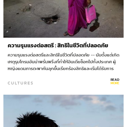
ความรุนแรงต่อสตรี : สิทธิในชีวิตที่ปลอดภัย
ความรุนแรงต่อสตรีและสิทธิในชีวิตที่ปลอดภัย -- นับตั้งแต่เกิด
เหตุรุมโทรมอันน่าพรั่นพรึงที่ทำให้อินเดียช็อกไปทั้งประเทศ ผู้
หญิงแดนภารตะพากันลุกขึ้นเรียกร้องสิทธิและเริ่มได้รับการ
ปกป้องจากการคุกคาม และความรุนแรงต่อสตรี ในที่สาธารณะ
READ
CULTURES
มากขึ้นแล้ว
MORE