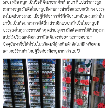
Snus หรือ สนูส เป็นชื่อที่ตั้งมาจากศัพท์ snuff ที่แปลว่าการสูด
ดมทางจมูก มันคือใบยาสูบที่ผ่านการฆ่าเชื้อและบดเป็นผง บรรจุ
ลงในตลับทรงกลม เมื่อผู้ใช้ต้องการใช้ก็เพียงแค่หยิบผงเหล่านั้น
มาปั้นเป็นก้อนกลมวางใต้ลิ้น ส่วนอีกแบบหนึ่งเป็นใบยาสูบที่
บรรจุลงในถุงกระดาษเล็กๆ คล้ายถุงชา เมื่อต้องการใช้ก็นำถุงมา
แปะไว้บริเวณเหงือก สารนิโคตินจะค่อยๆ ละลายออกมา
ปัจจุบันหาซื้อได้ทั่วไปในสวีเดนที่ตู้กดสินค้าอัตโนมัติ หรือตาม
เคาเตอร์ร้านค้า โดยผู้ซื้อต้องมีอายุมากกว่า 20 ปี