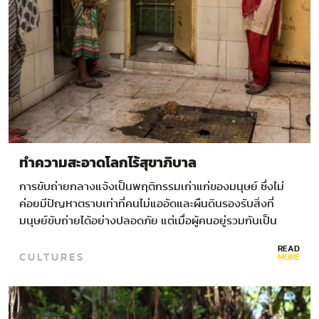
ทำความสะอาดโลกไร้สุขาภิบาล
การขับถ่ายกลางแจ้งเป็นพฤติกรรมเก่าแก่ของมนุษย์ ซึ่งไม่
ค่อยมีปัญหาตราบเท่าที่คนไม่แออัดและผืนดินรองรับสิ่งที่
มนุษย์ขับถ่ายได้อย่างปลอดภัย แต่เมื่อผู้คนอยู่รวมกันเป็น
ชุมชนใหญ่น้อยมากขึ้น เราก็ค่อยๆเรียนรู้ว่า สุขอนามัยเชื่อม
READ
CULTURES
โยงกับสุขภาพ โดยเฉพาะความสำคัญของการไม่สัมผัสจับต้อง
MORE
อุจจาระ ทุกวันนี้…