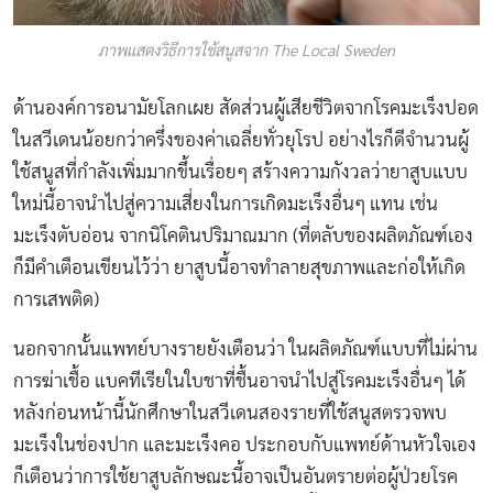
ภาพแสดงวิธีการใช้สนูสจาก The Local Sweden
ด้านองค์การอนามัยโลกเผย สัดส่วนผู้เสียชีวิตจากโรคมะเร็งปอด
ในสวีเดนน้อยกว่าครึ่งของค่าเฉลี่ยทั่วยุโรป อย่างไรก็ดีจำนวนผู้
ใช้สนูสที่กำลังเพิ่มมากขึ้นเรื่อยๆ สร้างความกังวลว่ายาสูบแบบ
ใหม่นี้อาจนำไปสู่ความเสี่ยงในการเกิดมะเร็งอื่นๆ แทน เช่น
มะเร็งตับอ่อน จากนิโคตินปริมาณมาก (ที่ตลับของผลิตภัณฑ์เอง
ก็มีคำเตือนเขียนไว้ว่า ยาสูบนี้อาจทำลายสุขภาพและก่อให้เกิด
การเสพติด)
นอกจากนั้นแพทย์บางรายยังเตือนว่า ในผลิตภัณฑ์แบบที่ไม่ผ่าน
การฆ่าเชื้อ แบคทีเรียในใบชาที่ชื้นอาจนำไปสู่โรคมะเร็งอื่นๆ ได้
หลังก่อนหน้านี้นักศึกษาในสวีเดนสองรายที่ใช้สนูสตรวจพบ
มะเร็งในช่องปาก และมะเร็งคอ ประกอบกับแพทย์ด้านหัวใจเอง
ก็เตือนว่าการใช้ยาสูบลักษณะนี้อาจเป็นอันตรายต่อผู้ป่วยโรค