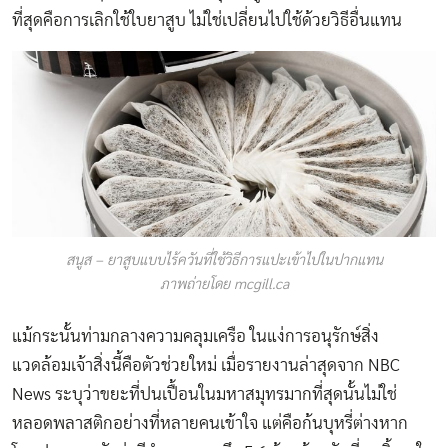
ที่สุดคือการเลิกใช้ใบยาสูบ ไม่ใช่เปลี่ยนไปใช้ด้วยวิธีอื่นแทน
สนูส – ยาสูบแบบไร้ควันที่ใช้วิธีการแปะเข้าไปในปากแทน
ภาพถ่ายโดย mcgill.ca
แม้กระนั้นท่ามกลางความคลุมเครือ ในแง่การอนุรักษ์สิ่ง
แวดล้อมเจ้าสิ่งนี้คือตัวช่วยใหม่ เมื่อรายงานล่าสุดจาก NBC
News ระบุว่าขยะที่ปนเปื้อนในมหาสมุทรมากที่สุดนั้นไม่ใช่
หลอดพลาสติกอย่างที่หลายคนเข้าใจ แต่คือก้นบุหรี่ต่างหาก