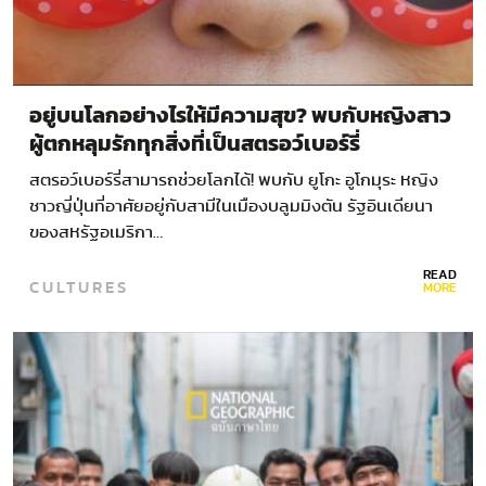
อยู่บนโลกอย่างไรให้มีความสุข? พบกับหญิงสาว
ผู้ตกหลุมรักทุกสิ่งที่เป็นสตรอว์เบอร์รี่
สตรอว์เบอร์รี่สามารถช่วยโลกได้! พบกับ ยูโกะ อูโกมุระ หญิง
ชาวญี่ปุ่นที่อาศัยอยู่กับสามีในเมืองบลูมมิงตัน รัฐอินเดียนา
ของสหรัฐอเมริกา…
READ
CULTURES
MORE