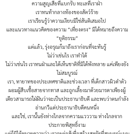
ความสูญเสียที่แบกรับ ทะเลที่เราฝ่า
เราทนท้ากลางท้องของสัตว์ร้าย
เราเรียนรู้ว่าความเงียบมิใช่สันติเสมอไป
และแนวทางแนวคิดของความ “เที่ยงตรง” มิได้หมายถึงความ
“ยุติธรรม”
แต่แล้ว, รุ่งอรุณก็มาถึงเราก่อนที่จะทันรู้
ไม่ว่าเช่นไร เราทำได้
ไม่ว่าเช่นไร เราทนฝ่าและได้เห็นชาติที่มิได้พังทลาย แค่เพียงยัง
ไม่สมบูรณ์
เรา, ทายาทของประเทศชาติและช่วงเวลา ที่เด็กสาวผิวดำตัว
ผอมผู้สืบเชื้อสายจากทาส และถูกเลี้ยงมาด้วยมารดาเพียงผู้
เดียวสามารถใฝ่ฝันว่าจะเป็นประธานาธิบดี และพบว่าตนกำลัง
อ่านกวีแด่ประธานาธิบดีคนหนึ่ง
และใช่, เรานั้นยังห่างไกลจากความแวววาม ห่างไกลจาก
ประกายพิสุทธิ์งาม
แต่ก็มิได้หมายความว่า เราจะต่อสู้เพื่อสร้างสหรัฐที่สมบูรณ์แบบ