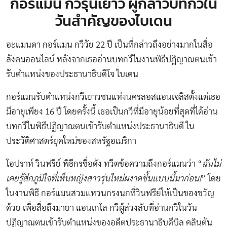
กอร์แมน กวีรุ่นเยาว์ ผู้กล่าวบทกวีใน
วันสำคัญของไบเดน
อะแมนดา กอร์แมน กวีวัย 22 ปี เป็นที่กล่าวถึงอย่างมากในสื่อ
สังคมออนไลน์ หลังจากเธออ่านบทกวีในงานพิธีปฏิญาณตนเข้า
รับตำแหน่งของประธานาธิบดีโจ ไบเดน
กอร์แมนรับตำแหน่งกวีเยาวชนแห่งนครลอสแอนเจลิสตั้งแต่เธอ
มีอายุเพียง 16 ปี โดยครั้งนี้ เธอเป็นกวีที่มีอายุน้อยที่สุดที่ได้อ่าน
บทกวีในพิธีปฏิญาณตนเข้ารับตำแหน่งประธานาธิบดี ใน
ประวัติศาสตร์ยุคใหม่ของสหรัฐอเมริกา
โอปราห์ วินฟรีย์ พิธีกรชื่อดัง ทวีตข้อความถึงกอร์แมนว่า “
ฉันไม่
เคยรู้สึกภูมิใจที่เห็นหญิงสาวรุ่นใหม่ผงาดขึ้นแบบนี้มาก่อน!
” โดย
ในงานพิธี กอร์แมนสวมแหวนกรงนกที่วินฟรีย์ให้เป็นของขวัญ
ด้วย เพื่อสื่อถึงมายา แอนเกโล กวีผู้ล่วงลับที่อ่านกวีในวัน
ปฏิญาณตนเข้ารับตำแหน่งของอดีตประธานาธิบดีบิล คลินตัน