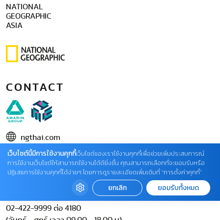
NATIONAL
GEOGRAPHIC
ASIA
CONTACT
ngthai.com
เว็บไซต์นี้มีการใช้งานคุกกี้
บริษัท เอเอ็มอี อิมเมจิเนทีฟ จำกัด
เว็บไซต์ของเราใช้งานคุกกี้เพื่อช่วยเพิ่มประสบการณ์
การใช้งานเว็บไซต์ให้สามารถใช้งานได้ดียิ่งขึ้น คุณสามารถเลือกที่จะยอมรับหรือ
ในเครือ บริษัท อมรินทร์ คอร์เปอเรชั่นส์ จำกัด (มหาชน)
ปฏิเสธการใช้งานคุกกี้ได้ง่ายๆ โดยการดูรายละเอียดเพิ่มเติมที่ “การตั้งค่าคุกกี้”
02 422 9999 ต่อ 4220
ยกเลิก
ยอมรับทั้งหมด
ติดต่อแจ้งปัญหาหรือร้องเรียน
02-422-9999 ต่อ 4180