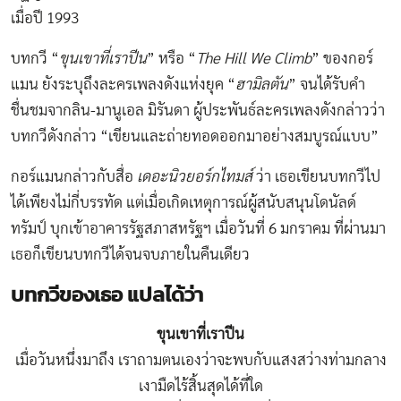
เมื่อปี 1993
บทกวี “
ขุนเขาที่เราปีน
” หรือ “
The Hill We Climb
” ของกอร์
แมน ยังระบุถึงละครเพลงดังแห่งยุค “
ฮามิลตัน
” จนได้รับคำ
ชื่นชมจากลิน-มานูเอล มิรันดา ผู้ประพันธ์ละครเพลงดังกล่าวว่า
บทกวีดังกล่าว “เขียนและถ่ายทอดออกมาอย่างสมบูรณ์แบบ”
กอร์แมนกล่าวกับสื่อ
เดอะนิวยอร์กไทมส์
ว่า เธอเขียนบทกวีไป
ได้เพียงไม่กี่บรรทัด แต่เมื่อเกิดเหตุการณ์ผู้สนับสนุนโดนัลด์
ทรัมป์ บุกเข้าอาคารรัฐสภาสหรัฐฯ เมื่อวันที่ 6 มกราคม ที่ผ่านมา
เธอก็เขียนบทกวีได้จนจบภายในคืนเดียว
บทกวีของเธอ แปลได้ว่า
ขุนเขาที่เราปีน
เมื่อวันหนึ่งมาถึง เราถามตนเองว่าจะพบกับแสงสว่างท่ามกลาง
เงามืดไร้สิ้นสุดได้ที่ใด