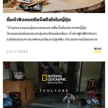
ดื่มด่ำฟังดนตรีแจ๊สฮีลใจในญี่ปุ่น
“ท่ามกลางแสงอุ่นนวลของคาเฟ่แจ๊สในประเทศญี่ปุ่น
วัฒนธรรมย่อยของกลุ่มคนรักแผ่นเสียง กำลังฟูมฟักรักษา
รสนิยมของการเสพดนตรีและปลูกฝัง ประสบการณ์ของการ
รับฟังอันลึกซึ้งที่โลกอึกทึกของเราหลงลืมไป” บ่ายวันเสาร์
READ
CULTURES
หนึ่ง เราเดินไปตามท้องถนนแคบๆของย่านชิโมะคิตาซาวะที่
MORE
เป็นกระแสนิยมในโตเกียวเพื่อค้นหาสิ่งที่เราเคยเห็นแค่จาก
ภาพในอินสตาแกรมเท่านั้น เหล่านักช็อปปิ้งตามล่าหาเสื้อยืด
ย้อนยุค…