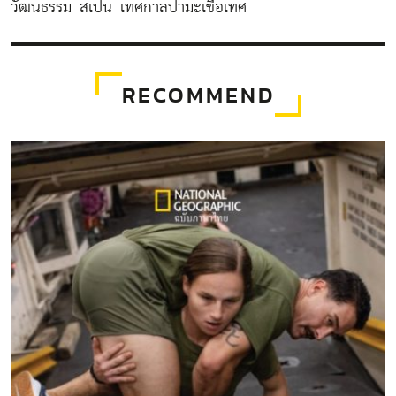
วัฒนธรรม
สเปน
เทศกาลปามะเขือเทศ
RECOMMEND