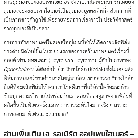
ผ่านมุมมองของออปเพนไฮเมอร์ ซึ่งโนแลนได้เขียนบทขึ้นโดยยึด
มุมมองของออปเพนไฮเมอร์เป็นมุมมองบุคคลที่หนึ่ง ส่วนฉากที่
เป็นภาพขาวดำถูกใช้เพื่อถ่ายทอดฉากเรื่องราวในประวัติศาสตร์
จากมุมมองที่เป็นกลาง
การถ่ายทำภาพยนตร์ในสเกลใหญ่เช่นนี้ทำให้เกิดการผลิตฟิล์ม
ขาวดำชนิดใหม่ขึ้น ในระยะแรกของการสร้างภาพยนตร์เรื่องนี้
ฮอยต์ ฟาน ฮอยเตมา (Hoyte Van Hoytema) ผู้กำกับภาพของ
Oppenheimer
ได้ติดต่อไปยังบริษัทโกดัก (Kodak) ซึ่งไม่เคยผลิต
ฟิล์มภาพยนตร์ขาวดำขนาดใหญ่มาก่อน เขากล่าวว่า “ทางโกดัก
ยินดีที่จะผลิตฟิล์มให้ พวกเราโชคดีมากที่บริษัทนี้พร้อมจะก้าว
ข้ามทุกความท้าทายไปพร้อมกับเรา ตอนที่ลองดูภาพจากฟิล์มที่
ผลิตขึ้นเป็นพิเศษครั้งแรกพวกเราประทับใจมากจริง ๆ เพราะ
ภาพออกมาพิเศษและสวยมาก”
อ่านเพิ่มเติม
เจ. รอเบิร์ต ออปเพนไฮเมอร์ –