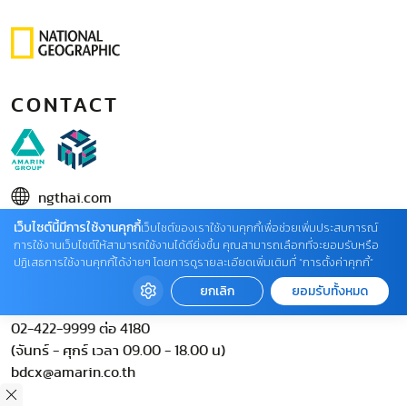
CONTACT
ngthai.com
เว็บไซต์นี้มีการใช้งานคุกกี้
บริษัท เอเอ็มอี อิมเมจิเนทีฟ จำกัด
เว็บไซต์ของเราใช้งานคุกกี้เพื่อช่วยเพิ่มประสบการณ์
การใช้งานเว็บไซต์ให้สามารถใช้งานได้ดียิ่งขึ้น คุณสามารถเลือกที่จะยอมรับหรือ
ในเครือ บริษัท อมรินทร์ คอร์เปอเรชั่นส์ จำกัด (มหาชน)
ปฏิเสธการใช้งานคุกกี้ได้ง่ายๆ โดยการดูรายละเอียดเพิ่มเติมที่ “การตั้งค่าคุกกี้”
02 422 9999 ต่อ 4220
ยกเลิก
ยอมรับทั้งหมด
ติดต่อแจ้งปัญหาหรือร้องเรียน
02-422-9999 ต่อ 4180
(จันทร์ - ศุกร์ เวลา 09.00 - 18.00 น)
bdcx@amarin.co.th