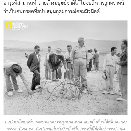
อาวุธที่สามารถทำลายล้างมนุษย์ชาติได้ ไปจนถึงการถูกตราหน้า
ว่าเป็นคนทรยศที่สนับสนุนอุดมการณ์คอมมิวนิสต์
ออปเพนไฮเมอร์ขณะตรวจสอบส่วนฐานของหอคอยเหล็กที่ถูกใช้เพื่อทดสอบ
การระเบิดของระเบิดปรมาณูในรัฐนิวเม็กซิโก ภาพนี้ชี้ให้เห็นว่าการจำลอง