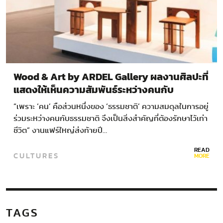
Wood & Art by ARDEL Gallery ผลงานศิลปะที่
แสดงให้เห็นความสัมพันธ์ระหว่างคนกับ
ธรรมชาติ ในงานบ้านและสวนแฟร์ Living
“เพราะ ‘คน’ คือส่วนหนึ่งของ ‘ธรรมชาติ’ ความสมดุลในการอยู่
Festival 2024
ร่วมระหว่างคนกับธรรมชาติ จึงเป็นสิ่งสำคัญที่ต้องรักษาไว้เท่า
ชีวิต” งานแฟร์ใหญ่ส่งท้ายปี…
READ
CULTURES
MORE
TAGS