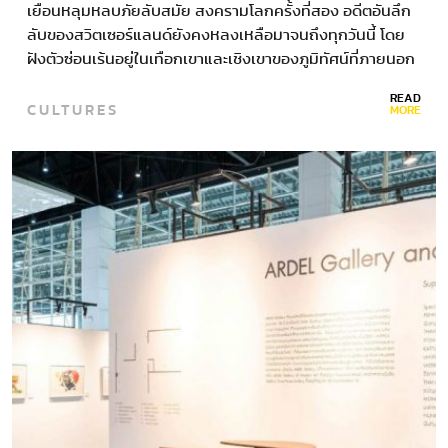
เยือนหลุมหลบภัยลับสมัย สงครามโลกครั้งที่สอง อดีตอันลึก
ลับของสวิตเซอร์แลนด์ยังคงหลงเหลือมาจนถึงทุกวันนี้ โดย
ฝังตัวซ่อนเร้นอยู่ในเทือกเขาและเชิงเขาของภูมิทัศน์ที่ภายนอก
ดูงดงามไร้พิษภัย หลุมหลบภัยในอุโมงค์นับพันแห่งเป็นป้อม
READ
CULTURES
ปราการทางกลยุทธ์ในการต่อต้านการรุกรานของฮิตเลอร์ ซึ่ง
MORE
รู้จักกันในนามกลยุทธ์ “เดฟองส์ดูเรดุย”…