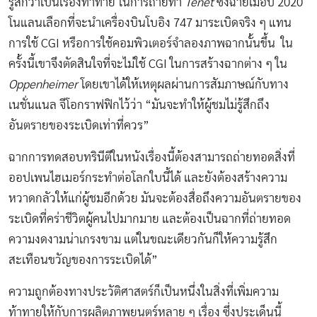
รู้สึกว่าเป็นเรื่องท้าทาย ในการถ่ายทำ
Tenet
ซึ่งฉายเมื่อปี 2020
โนแลนเลือกที่จะนำเครื่องบินโบอิง 747 มาระเบิดจริง ๆ แทน
การใช้ CGI หรือการใช้คอมพิวเตอร์จำลองภาพฉากนั้นขึ้น ใน
ครั้งนี้เขาจึงตัดสินใจที่จะไม่ใช้ CGI ในการสร้างฉากต่าง ๆ ใน
Oppenheimer
โดยเขาได้ให้เหตุผลผ่านการสัมภาษณ์กับทาง
เนชั่นแนล จีโอกราฟฟิกไว้ว่า “มันจะทำให้ผู้ชมไม่รู้สึกถึง
อันตรายของระเบิดเท่าที่ควร”
ฉากการทดสอบทรินีตีในหนังเรื่องนี้ต้องสามารถถ่ายทอดสิ่งที่
ออปเพนไฮเมอร์กระทำต่อโลกใบนี้ได้ และยังต้องสร้างความ
หวาดกลัวให้แก่ผู้ชมอีกด้วย มันจะต้องสื่อถึงความอันตรายของ
ระเบิดที่คร่าชีวิตผู้คนไปมากมาย และต้องเป็นฉากที่ถ่ายทอด
ความงดงามน่าเกรงขาม แต่ในขณะเดียวกันก็ให้ความรู้สึก
สะเทือนขวัญของการระเบิดได้”
ความถูกต้องทางประวัติศาสตร์ก็เป็นหนึ่งในสิ่งที่เพิ่มความ
ท้าทายให้กับการผลิตภาพยนตร์หลาย ๆ เรื่อง ซึ่งประเด็นนี้