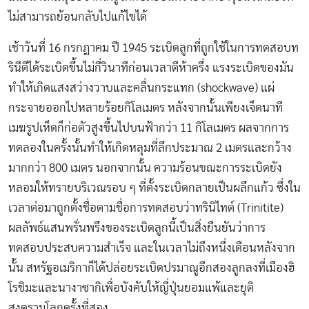
ไม่สามารถย้อนกลับไปแก้ไขได้
เช้าวันที่ 16 กรกฎาคม ปี 1945 ระเบิดลูกที่ถูกใช้ในการทดสอบท
รินีตีได้ระเบิดขึ้นไม่กี่วินาทีก่อนเวลาตีห้าครึ่ง แรงระเบิดของมัน
ทำให้เกิดแสงสว่างวาบและคลื่นกระแทก (shockwave) แผ่
กระจายออกไปหลายร้อยกิโลเมตร หลังจากนั้นเพียงเจ็ดนาที
เมฆรูปเห็ดก็ก่อตัวสูงขึ้นไปบนฟ้ากว่า 11 กิโลเมตร ผลจากการ
ทดลองในครั้งนั้นทำให้เกิดหลุมที่ลึกประมาณ 2 เมตรและกว้าง
มากกว่า 800 เมตร นอกจากนั้น ความร้อนขณะการระเบิดยัง
หลอมให้ทรายบริเวณรอบ ๆ ที่ตั้งระเบิดกลายเป็นผลึกแก้ว ซึ่งใน
เวลาต่อมาถูกตั้งชื่อตามชื่อการทดสอบว่าทรินิไทต์ (Trinitite)
ผลลัพธ์แสนพรั่นพรึงของระเบิดลูกนี้เป็นสิ่งยืนยันว่าการ
ทดสอบประสบความสำเร็จ และในเวลาไม่ถึงหนึ่งเดือนหลังจาก
นั้น สหรัฐอเมริกาก็ได้ปล่อยระเบิดปรมาณูอีกสองลูกลงที่เมืองฮิ
โรชิมะและนางาซากิเพื่อบังคับให้ญี่ปุ่นยอมแพ้และยุติ
สงครามโลกครั้งที่สอง