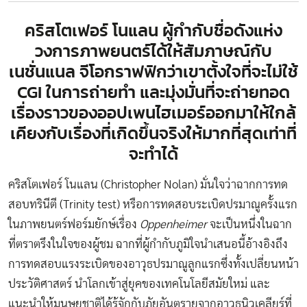
คริสโตเฟอร์ โนแลน ผู้กำกับชื่อดังแห่ง
วงการภาพยนตร์ได้ให้สัมภาษณ์กับ
เนชั่นแนล จีโอกราฟฟิกว่าเขาตั้งใจที่จะไม่ใช้
CGI ในการถ่ายทำ และมุ่งมั่นที่จะถ่ายทอด
เรื่องราวของออปเพนไฮเมอร์ออกมาให้ใกล้
เคียงกับเรื่องที่เกิดขึ้นจริงให้มากที่สุดเท่าที่
จะทำได้
คริสโตเฟอร์ โนแลน (Christopher Nolan) มั่นใจว่าฉากการทด
สอบทรินีตี (Trinity test) หรือการทดสอบระเบิดปรมาณูครั้งแรก
ในภาพยนตร์ฟอร์มยักษ์เรื่อง
Oppenheimer
จะเป็นหนึ่งในฉาก
ที่ตราตรึงในใจของผู้ชม ฉากที่ผู้กำกับภูมิใจนำเสนอนี้อ้างอิงถึง
การทดสอบแรงระเบิดของอาวุธปรมาณูลูกแรกซึ่งทั้งเปลี่ยนหน้า
ประวัติศาสตร์ นำโลกเข้าสู่ยุคของเทคโนโลยีสมัยใหม่ และ
แนะนำให้มนุษยชาติได้รู้จักกับภัยอันตรายจากอาวุธนิวเคลียร์ที่