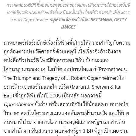
การทดสอบทรินิตีที่หลอมหอคอยจะละลายและเปลี่ยนทรายให้กลายเป็นขี้
เถ้าสีเขียวลักษณะคล้ายแก้วขึ้นมาใหม่นั้นเป็นเรื่องที่ท้าทายอย่างยิ่งในการ
ถ่ายทำ Oppenheimer
อนุเคราะห์ภาพถ่ายโดย BETTMANN, GETTY
IMAGES
ภาพยนตร์ฟอร์มยักษ์เรื่องนี้สร้างขึ้นโดยให้ความสำคัญกับความ
ถูกต้องตามประวัติศาสตร์ ด้วยเหตุนี้ เนื้อเรื่องจึงอ้างอิงจาก
หนังสือชีวประวัติ โพรมีธีอุสชาวอเมริกัน ชัยชนะและ
โศกนาฏกรรมของ เจ. โรเบิร์ต ออปเพนไฮเมอร์ (Prometheus:
The Triumph and Tragedy of J. Robert Oppenheimer) โด
ยมาร์ติน เจ เชอร์วินและไค เบิร์ด (Martin J. Sherwin & Kai
Bird) ซึ่งถูกตีพิมพ์ในปี 2005 เป็นหลัก นอกจากนี้
Oppenheimer
ยังถ่ายทำในสถานที่จริง ใช้นักแสดงบทบาทนัก
วิทยาศาสตร์ในโครงการแมนแฮตตันตามจำนวนจริง และใช้บท
สนทนาที่นำมาจากการไต่สวนของวุฒิสภาสหรัฐฯ เอกสารลับ
จากสำนักงานสืบสวนกลางแห่งสหรัฐฯ (FBI) ที่ถูกเปิดเผย รวม