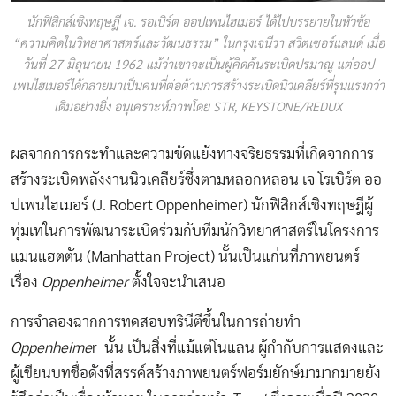
นักฟิสิกส์เชิงทฤษฎี เจ. รอเบิร์ต ออปเพนไฮเมอร์ ได้ไปบรรยายในหัวข้อ
“ความคิดในวิทยาศาสตร์และวัฒนธรรม” ในกรุงเจนีวา สวิตเซอร์แลนด์ เมื่อ
วันที่ 27 มิถุนายน 1962 แม้ว่าเขาจะเป็นผู้คิดค้นระเบิดปรมาณู แต่ออป
เพนไฮเมอร์ได้กลายมาเป็นคนที่ต่อต้านการสร้างระเบิดนิวเคลียร์ที่รุนแรงกว่า
เดิมอย่างยิ่ง อนุเคราะห์ภาพโดย STR, KEYSTONE/REDUX
ผลจากการกระทำและความขัดแย้งทางจริยธรรมที่เกิดจากการ
สร้างระเบิดพลังงานนิวเคลียร์ซึ่งตามหลอกหลอน เจ โรเบิร์ต ออ
ปเพนไฮเมอร์ (J. Robert Oppenheimer) นักฟิสิกส์เชิงทฤษฎีผู้
ทุ่มเทในการพัฒนาระเบิดร่วมกับทีมนักวิทยาศาสตร์ในโครงการ
แมนแฮตตัน (Manhattan Project) นั้นเป็นแก่นที่ภาพยนตร์
เรื่อง
Oppenheimer
ตั้งใจจะนำเสนอ
การจำลองฉากการทดสอบทรินีตีขึ้นในการถ่ายทำ
Oppenheime
r นั้น เป็นสิ่งที่แม้แต่โนแลน ผู้กำกับการแสดงและ
ผู้เขียนบทชื่อดังที่สรรค์สร้างภาพยนตร์ฟอร์มยักษ์มามากมายยัง