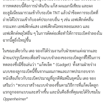
การทดสอบนี้คือการนำดินปืน แก๊ส ผงแมกนีเซียม และผง
อะลูมิเนียมมารวมเข้ากับระเบิด TNT แล้วนำช็อตการระเบิดที่
ถ่ายได้ไปรวมเข้ากับองค์ประกอบอื่น ๆ เช่น เอฟเฟ็กต์คลื่น
กระแทก เอฟเฟ็กต์แสง เอฟเฟ็กต์โลหะหลอมเหลว และ
เอฟเฟ็กต์พลุไฟอื่น ๆ ในการตัดต่อเพื่อทำให้การระเบิดจำลองใน
ฉากนี้ดูยิ่งใหญ่ขึ้น
ในขณะเดียวกัน เดอ จองก็ได้ร่วมงานกับฝ่ายตกแต่งฉากและ
ฝ่ายแปรรูปโลหะเพื่อสร้างแบบจำลองของระเบิดลูกที่ใช้ในการ
ทดลองซึ่งมีชื่อเล่นว่า “แก็ดเจ็ต ” (Gadget) ทั้งสามฝ่ายร่าง
แบบของลูกระเบิดนี้ขึ้นจากแผนภาพและภาพประกอบจาก
หนังสือเกี่ยวกับระเบิดปรมาณูที่ถูกตีพิมพ์ในยุคนั้น เดอ จอง
เสริมว่า “พวกเราสร้างแบบจำลองขึ้นตามวิธีการที่แก็ดเจ็ตลูก
แรกถูกออกแบบและสร้างขึ้น และนั่นคือสิ่งที่คุณจะได้รับชมใน
Oppenheimer
”