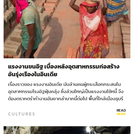
แรงงานขนอิฐ เบื้องหลังอุตสาหกรรมก่อสร้าง
อันรุ่งเรืองในอินเดีย
เรื่องราวของ แรงงานอินเดีย นับล้านคนผู้กระเสือกกระสนใน
อุตสาหกรรมโรงอิฐฝุ่นคลุ้ง ซึ่งส่วนใหญ่เป็นแรงงานใช้หนี้ จึง
ต้องตรากตรำทำงานอันยากลำบากนี้ต่อไป พื้นที่ใกล้เมืองธุบรี
(Dhubri)…
READ
CULTURES
MORE