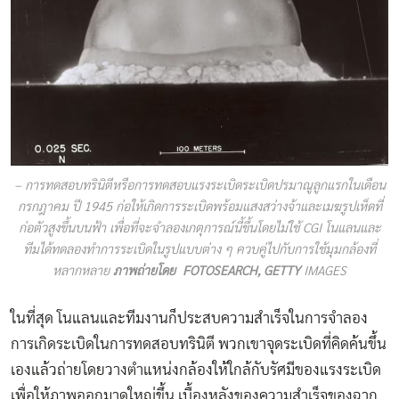
– การทดสอบทรินิตีหรือการทดสอบแรงระเบิดระเบิดปรมาณูลูกแรกในเดือน
กรกฎาคม ปี 1945 ก่อให้เกิดการระเบิดพร้อมแสงสว่างจ้าและเมฆรูปเห็ดที่
ก่อตัวสูงขึ้นบนฟ้า เพื่อที่จะจำลองเกตุการณ์นี้ขึ้นโดยไม่ใช้ CGI โนแลนและ
ทีมได้ทดลองทำการระเบิดในรูปแบบต่าง ๆ ควบคู่ไปกับการใช้มุมกล้องที่
หลากหลาย
ภาพถ่ายโดย FOTOSEARCH, GETTY
IMAGES
ในที่สุด โนแลนและทีมงานก็ประสบความสำเร็จในการจำลอง
การเกิดระเบิดในการทดสอบทรินิตี พวกเขาจุดระเบิดที่คิดค้นขึ้น
เองแล้วถ่ายโดยวางตำแหน่งกล้องให้ใกล้กับรัศมีของแรงระเบิด
เพื่อให้ภาพออกมาดูใหญ่ขึ้น เบื้องหลังของความสำเร็จของฉาก