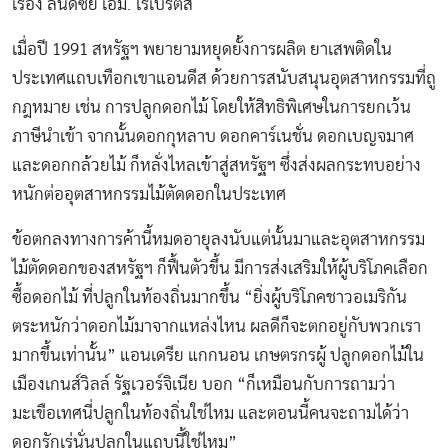
เรื่อง ลินด์ซีย์ เอ็ม. โรเบิร์ตส์
เมื่อปี 1991 สหรัฐฯ พยายามหยุดยั้งการผลิต ยาเสพติดใน
ประเทศแถบเทือกเขาแอนดีส ด้วยการสนับสนุนอุตสาหกรรมที่ถู
กฎหมาย เช่น การปลูกดอกไม้ โดยให้สิทธิพิเศษในการยกเว้น
ภาษีนำเข้า จากนั้นดอกกุหลาบ ดอกคาร์เนชั่น ดอกเบญจมาศ
และดอกกล้วยไม้ ก็หลั่งไหลเข้าสู่สหรัฐฯ ซึ่งส่งผลกระทบอย่าง
หนักต่ออุตสาหกรรมไม้ตัดดอกในประเทศ
ข้อตกลงทางการค้านี้หมดอายุลงนับแต่นั้นมาและอุตสาหกรรม
ไม้ตัดดอกของสหรัฐฯ ก็ฟื้นตัวขึ้น มีการส่งเสริมให้ผู้บริโภคเลือก
ซื้อดอกไม้ ที่ปลูกในท้องถิ่นมากขึ้น “ยิ่งผู้บริโภคชาวอเมริกัน
ตระหนักว่าดอกไม้มาจากแหล่งไหน ผลดีก็จะตกอยู่กับพวกเรา
มากขึ้นเท่านั้น” แอนเดรีย แกกนอน เกษตรกรผู้ ปลูกดอกไม้ใน
เมืองเกนส์วิลล์ รัฐเวอร์จิเนีย บอก “ก็เหมือนกับการถามว่า
มะเขือเทศนี่ปลูกในท้องถิ่นใช่ไหม และตอนนี้คนจะถามได้ว่า
ดอกรักเร่นั่นปลูกในแถบนี้ใช่ไหม”