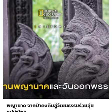
พญานาค จากป่าดงดิบสู่วัฒนธรรมร่วมลุ่ม