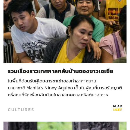
รวมเรื่องราวเทศกาลกลับบ้านของชาวเอเชีย
ในพื้นที่ต้อนรับผู้โดยสารขาเข้าของท่าอากาศยาน
นานาชาติ Manila’s Ninoy Aquino เต็มไปผู้คนที่มารอรับญาติ
หรือคนที่รักเพื่อกลับบ้านในช่วงเทศกาลคริสต์มาส การ
ขาดแคลนโอกาสในการทำงานและค่าจ้างแรงงานในประเทศที่
READ
CULTURES
ต่ำทำให้ชาวฟิลิปปินส์นับล้านคนเดินทางไปทำงานยังต่าง
MORE
ประเทศ โดยหลายคนตั้งเป้าหมายว่าอยากมีชีวิตที่ดีกว่าเดิมเมื่อ
กลับมาบ้าน ภาพถ่ายโดย HANNAH…