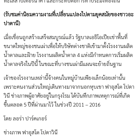
ทะเลสาบเทอร์นาคา และกระทบต่อการทำประมงท้องถิ่น
(รับชมค่านิยมความงามที่เปลี่ยนแปลงไปตามยุคสมัยของชาวอะ
ปาตานี)
เมื่อเขื่อนถูกสร้างเสร็จสมบูรณ์แล้ว รัฐบาลเอธิโอเปียเช่าพื้นที่
ขนาดใหญ่ของชนเผ่าเพื่อให้บริษัทต่างชาติเข้ามาตั้งโรงงานผลิต
น้ำตาลและฝ้าย โรงงานผลิตน้ำตาล 4 แห่งมีกำหนดการเริ่มผลิต
น้ำตาลจริงในปีนี้ ในขณะที่บางชนเผ่ามีแผนจะย้ายถิ่นฐาน
เจ้าของโรงงานเหล่านี้จ้างคนในหมู่บ้านเพียงเล็กน้อยเท่านั้น
เพราะคนงานส่วนใหญ่เดินทางมาจากนอกหุบเขา ฟาอุสโต โปดา
วินี ช่างภาพผู้อาศัยอยู่ในกรุงโรม ได้บันทึกภาพเหตุการณ์ที่เกิด
ขึ้นตลอด 5 ปีที่ผ่านมาไว้ ในช่วงปี 2011 – 2016
โดย ลอร่า ปาร์คเกอร์
ช่างภาพ ฟาอุสโต โปดาวินี