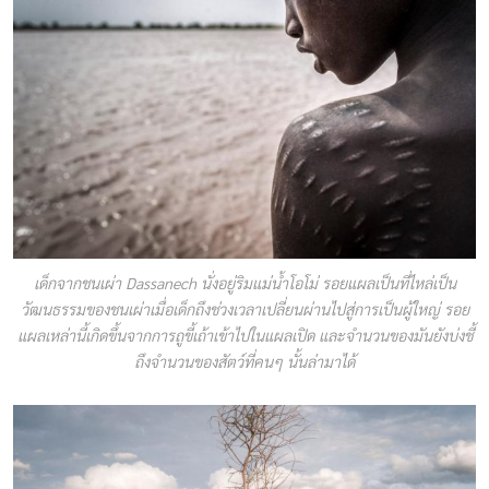
เด็กจากชนเผ่า Dassanech นั่งอยู่ริมแม่น้ำโอโม่ รอยแผลเป็นที่ไหล่เป็น
วัฒนธรรมของชนเผ่าเมื่อเด็กถึงช่วงเวลาเปลี่ยนผ่านไปสู่การเป็นผู้ใหญ่ รอย
แผลเหล่านี้เกิดขึ้นจากการถูขี้เถ้าเข้าไปในแผลเปิด และจำนวนของมันยังบ่งชี้
ถึงจำนวนของสัตว์ที่คนๆ นั้นล่ามาได้