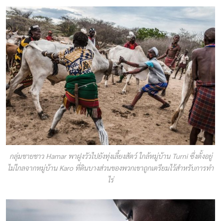
กลุ่มชายชาว Hamar พาฝูงวัวไปยังทุ่งเลี้ยงสัตว์ ใกล้หมู่บ้าน Turni ซึ่งตั้งอยู่
ไม่ไกลจากหมู่บ้าน Karo ที่ดินบางส่วนของพวกเขาถูกเตรียมไว้สำหรับการทำ
ไร่