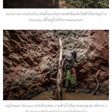
หน่วยงานคาธอลิกเข้ามาติดตั้งแผงโซล่าเซลส์เพื่อผลิตไฟฟ้าให้แก่หมู่บ้าน
Omorate ที่ตั้งอยู่ใกล้กับชายแดนเคนยา
หญิงชนเผ่า Borana กำลังร้องเพลง งานตักน้ำเป็นงานของชุมชน ที่ชายราว
50 คนจะผลัดกันส่งถังน้ำจากย่อไปยังหมู่บ้าน