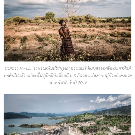
ชายชาว Hamar รวบรวมฟืนที่ใช้ปรุงอาหารและให้แสงสว่างหลังพระอาทิตย์
ตกดินไปแล้ว แม้จะตั้งอยู่ใกล้กับเขื่อนกีเบ 3 ก็ตาม แต่หลายหมู่บ้านยังคงขาด
แคลนไฟฟ้า ในปี 2016