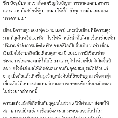
ชีพ ปัจจุบันพวกเขาต้องเผชิญกับปัญหาการขาดแคลนอาหาร
และความทันสมัยที่รัฐบาลมอบให้นี้กำลังคุกคามดินแดนของ
บรรดาชนเผ่า
เขื่อนมีความสูง 800 ฟุต (240 เมตร) และเป็นเขื่อนที่มีความสูง
มากที่สุดในทวีปแอฟริกา โรงไฟฟ้าพลังน้ำที่ได้จากเขื่อนช่วยเพิ่ม
ปริมาณกำลังการผลิตไฟฟ้าของเอธิโอเปียขึ้นเป็น 2 เท่า เขื่อน
เริ่มเปิดใช้งานจริงเมื่อเดือนตุลาคม ปี 2015 การมีเขื่อนช่วย
ชะลอการไหลของแม่น้ำโอโม่ลง และยุติน้ำท่วมที่ปกติเกิดขึ้นปี
ละ 2 ครั้งซึ่งส่งผลให้เกิดดินตะกอนอันอุดมสมบูรณ์ไปด้วยแร่
ธาตุ เมื่อภัยแล้งเกิดขึ้นฝูงวัวถูกบังคับให้ย้ายถิ่นฐาน เพื่อหาทุ่ง
เลี้ยงสัตว์ที่เหมาะสมแทน ด้านผลการเกษตรท้องถิ่นเองก็ลดลง
ในช่วงยากลำบากนี้
ความแห้งแล้งที่เกิดขึ้นกับฤดูฝนในช่วง 2 ปีที่ผ่านมา ส่งผลให้
สถานการณ์ยิ่งแย่ลง เขื่อนยังส่งผลกระทบต่อระดับน้ำใน