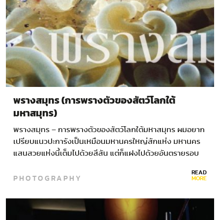
พรางสมุทร (การพรางตัวของสัตว์โลกใต้
มหาสมุทร)
พรางสมุทร – การพรางตัวของสัตว์โลกใต้มหาสมุทร ผมอยาก
เปรียบแนวปะการังเป็นเหมือนมหานครใหญ่สักแห่ง มหานคร
แสนสวยแห่งนี้เต็มไปด้วยสีสัน แต่ก็แฝงไปด้วยอันตรายรอบ
ด้าน มหานครที่มีทั้งผู้ล่าและผู้ถูกล่า…
READ
PHOTOGRAPHY
MORE