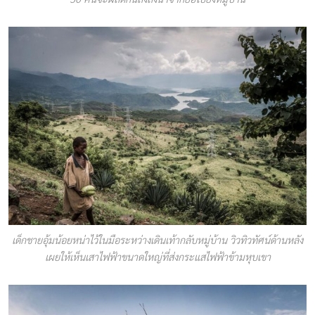
เด็กชายอุ้มน้อยหน่าไว้ในมือระหว่างเดินเท้ากลับหมู่บ้าน วิวทิวทัศน์ด้านหลัง
เผยให้เห็นเสาไฟฟ้าขนาดใหญ่ที่ส่งกระแสไฟฟ้าข้ามหุบเขา