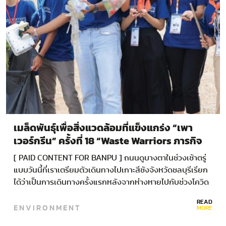
เมล็ดพันธุ์เพื่อสิ่งแวดล้อมที่แข็งแกร่ง “เพา
เวอร์กรีน” ครั้งที่ 18 “Waste Warriors ภารกิจ
พิทักษ์โลก: Green Cloud – Green Tech –
[ PAID CONTENT FOR BANPU ] ถนนดูบางตาในช่วงเช้าตรู่
Green Influencer”
แบบวันนี้ที่เราเตรียมตัวเดินทางไปเกาะสีชังจังหวัดชลบุรีเรียก
ได้ว่าเป็นการเดินทางครั้งแรกหลังจากห่างหายไปกับช่วงโควิด
ครั้งนี้เรามีนัดกับน้องๆเยาวชนอีกหลายสิบชีวิตที่กำลังเข้าค่าย
READ
ENVIRONMENT
พิทักษ์โลกกันอยู่ที่นั่นนั่งรถตู้ออกจากกรุงเทพฯเดินทางไม่นาน
MORE
มากนักเราก็ไปถึงท่าเรือเกาะลอยเพื่อต่อเรือโดยสารไปอีกเกือบ