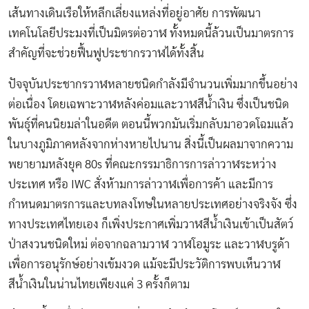
เส้นทางเดินเรือให้หลีกเลี่ยงแหล่งที่อยู่อาศัย การพัฒนา
เทคโนโลยีประมงที่เป็นมิตรต่อวาฬ ทั้งหมดนี้ล้วนเป็นมาตรการ
สำคัญที่จะช่วยฟื้นฟูประชากรวาฬได้ทั้งสิ้น
ปัจจุบันประชากรวาฬหลายชนิดกำลังมีจำนวนเพิ่มมากขึ้นอย่าง
ต่อเนื่อง โดยเฉพาะวาฬหลังค่อมและวาฬสีน้ำเงิน ซึ่งเป็นชนิด
พันธุ์ที่คนนิยมล่าในอดีต ตอนนี้พวกมันเริ่มกลับมาอวดโฉมแล้ว
ในบางภูมิภาคหลังจากห่างหายไปนาน สิ่งนี้เป็นผลมาจากความ
พยายามหลังยุค 80s ที่
คณะกรรมาธิการการล่าวาฬระหว่าง
ประเทศ หรือ IWC สั่งห้ามการล่าวาฬเพื่อการค้า และมีการ
กำหนดมาตรการและบทลงโทษในหลายประเทศอย่างจริงจัง
ซึ่ง
ทางประเทศไทยเอง ก็เพิ่งประกาศเพิ่มวาฬสีน้ำเงินเข้าเป็นสัตว์
ป่าสงวนชนิดใหม่ ต่อจาก
ฉลามวาฬ วาฬโอมูระ และวาฬบรูด้า
เพื่อการอนุรักษ์อย่างเข้มงวด แม้จะมีประวัติการพบเห็นวาฬ
สีน้ำเงินในน่านไทยเพียงแค่ 3 ครั้งก็ตาม