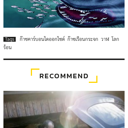
Tags
ก๊าซคาร์บอนไดออกไซด์
ก๊าซเรือนกระจก
วาฬ
โลก
ร้อน
RECOMMEND