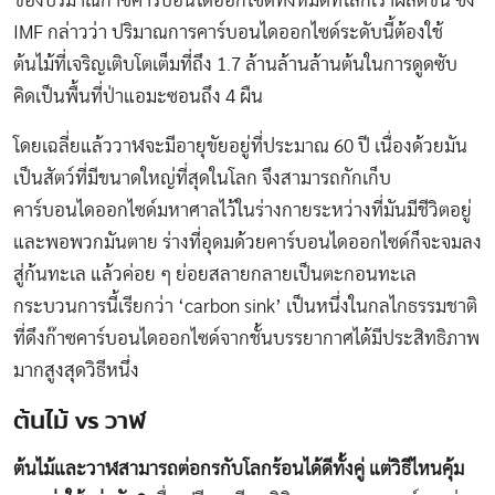
ของปริมาณก๊าซคาร์บอนไดออกไซด์ทั้งหมดที่โลกเราผลิตขึ้น ซึ่ง
IMF กล่าวว่า ปริมาณการคาร์บอนไดออกไซด์ระดับนี้ต้องใช้
ต้นไม้ที่เจริญเติบโตเต็มที่ถึง 1.7 ล้านล้านล้านต้นในการดูดซับ
คิดเป็นพื้นที่ป่าแอมะซอนถึง 4 ผืน
โดยเฉลี่ยแล้ววาฬจะมีอายุขัยอยู่ที่ประมาณ 60 ปี เนื่องด้วยมัน
เป็นสัตว์ที่มีขนาดใหญ่ที่สุดในโลก
จึงสามารถกักเก็บ
คาร์บอนไดออกไซด์มหาศาลไว้ในร่างกายระหว่างที่มันมีชีวิตอยู่
และพอพวกมันตาย ร่างที่อุดมด้วยคาร์บอนไดออกไซด์ก็จะจมลง
สู่ก้นทะเล แล้วค่อย ๆ ย่อยสลายกลายเป็นตะกอนทะเล
กระบวนการนี้เรียกว่า
‘carbon sink’ เป็นหนึ่งในกลไกธรรมชาติ
ที่ดึงก๊าซคาร์บอนไดออกไซด์จากชั้นบรรยากาศได้มีประสิทธิภาพ
มากสูงสุดวิธีหนึ่ง
ต้นไม้ vs วาฬ
ต้นไม้และวาฬสามารถต่อกรกับโลกร้อนได้ดีทั้งคู่ แต่วิธีไหนคุ้ม