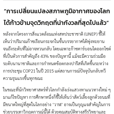
“การเปลี่ยนแปลงสภาพภูมิอากาศของโลก
ได้ก้าวข้ามจุดวิกฤตที่น่ากังวลที่สุดไปแล้ว”
หลังจากโครงการสิ่งแวดล้อมแห่งสหประชาชาติ (UNEP) ชี้ให้
เห็นว่าปริมาณก๊าซเรือนกระจกในชั้นบรรยากาศได้พุ่งทะยาน
จนถึงระดับที่ไม่อาจหวนกลับ โดยเฉพาะก๊าซคาร์บอนไดออกไซด์
ที่เป็นตัวการสำคัญถึง 43% ของปัญหานี้ แม้จะมีความร่วมมือ
ระดับนานาชาติและการกำหนดข้อตกลงปารีสที่
เกิดขึ้นระหว่าง
การประชุม COP21
ในปี 2015 แต่สถานการณ์ปัจจุบันกลับทวี
ความรุนแรงขึ้นทุกขณะ
ในขณะที่นักวิทยาศาสตร์ทั่วโลกกำลังเร่งแสวงหาแนวทางใหม่ ๆ
มาแก้ไขปัญหา การศึกษาหนึ่งก็ชี้ให้เห็นว่าสัตว์เลี้ยงลูกด้วยนมที่
มีขนาดใหญ่ที่สุดในโลกอย่าง ‘วาฬ’ อาจเป็นกุญแจสำคัญในการ
ช่วยบรรเทาวิกฤตการณ์นี้ได้ ด้วยคุณสมบัติทางสรีรวิทยาและ