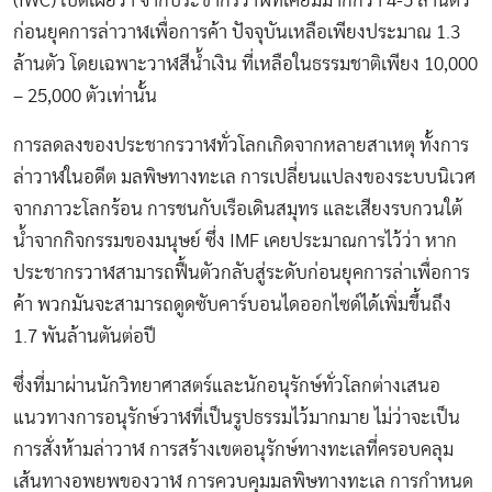
(IWC) เปิดเผยว่า จากประชากรวาฬที่เคยมีมากกว่า 4-5 ล้านตัว
ก่อนยุคการล่าวาฬเพื่อการค้า ปัจจุบันเหลือเพียงประมาณ 1.3
ล้านตัว โดยเฉพาะวาฬสีน้ำเงิน ที่เหลือในธรรมชาติเพียง 10,000
– 25,000 ตัวเท่านั้น
การลดลงของประชากรวาฬทั่วโลกเกิดจากหลายสาเหตุ ทั้งการ
ล่าวาฬในอดีต มลพิษทางทะเล การเปลี่ยนแปลงของระบบนิเวศ
จากภาวะโลกร้อน การชนกับเรือเดินสมุทร และเสียงรบกวนใต้
น้ำจากกิจกรรมของมนุษย์ ซึ่ง IMF เคยประมาณการไว้ว่า หาก
ประชากรวาฬสามารถฟื้นตัวกลับสู่ระดับก่อนยุคการล่าเพื่อการ
ค้า พวกมันจะสามารถดูดซับคาร์บอนไดออกไซด์ได้เพิ่มขึ้นถึง
1.7 พันล้านตันต่อปี
ซึ่งที่มาผ่านนักวิทยาศาสตร์และนักอนุรักษ์ทั่วโลกต่างเสนอ
แนวทางการอนุรักษ์วาฬที่เป็นรูปธรรมไว้มากมาย ไม่ว่าจะเป็น
การสั่งห้ามล่าวาฬ การสร้างเขตอนุรักษ์ทางทะเลที่ครอบคลุม
เส้นทางอพยพของวาฬ การควบคุมมลพิษทางทะเล การกำหนด