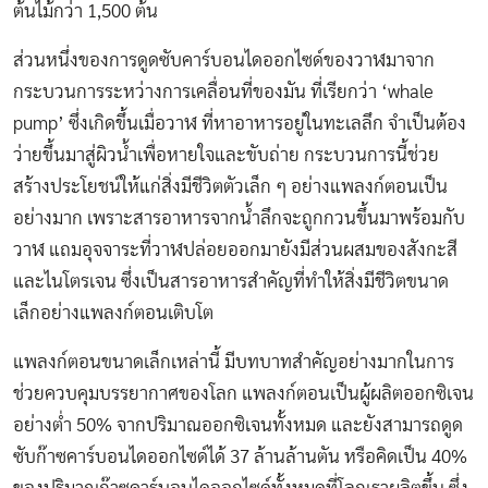
ต้นไม้กว่า 1,500 ต้น
ส่วนหนึ่งของการดูดซับคาร์บอนไดออกไซด์ของวาฬมาจาก
กระบวนการระหว่างการเคลื่อนที่ของมัน ที่เรียกว่า ‘whale
pump’ ซึ่งเกิด
ขึ้นเมื่อวาฬ ที่หาอาหารอยู่ในทะเลลึก จำเป็นต้อง
ว่ายขึ้นมาสู่ผิวน้ำเพื่อหายใจและขับถ่าย
กระบวนการนี้ช่วย
สร้างประโยชน์ให้แก่สิ่งมีชีวิตตัวเล็ก ๆ อย่างแพลงก์ตอนเป็น
อย่างมาก เพราะสารอาหารจากน้ำลึกจะถูกกวนขึ้นมาพร้อมกับ
วาฬ แถมอุจจาระที่วาฬปล่อยออกมายังมีส่วนผสมของสังกะสี
และไนโตรเจน ซึ่งเป็นสารอาหารสำคัญที่ทำให้สิ่งมีชีวิตขนาด
เล็กอย่างแพลงก์ตอนเติบโต
แพลงก์ตอนขนาดเล็กเหล่านี้ มีบทบาทสำคัญอย่างมากในการ
ช่วยควบคุมบรรยากาศของโลก แพลงก์ตอนเป็นผู้ผลิตออกซิเจน
อย่างต่ำ 50% จากปริมาณออกซิเจนทั้งหมด และยังสามารถดูด
ซับก๊าซคาร์บอนไดออกไซด์ได้ 37 ล้านล้านตัน หรือคิดเป็น 40%