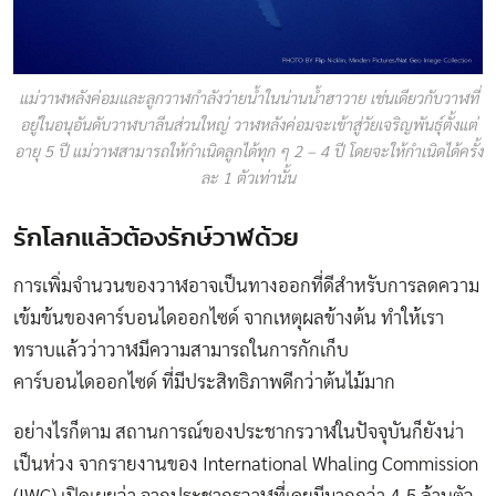
แม่วาฬหลังค่อมและลูกวาฬกำลังว่ายน้ำในน่านน้ำฮาวาย เช่นเดียวกับวาฬที่
อยู่ในอนุอันดับวาฬบาลีนส่วนใหญ่ วาฬหลังค่อมจะเข้าสู่วัยเจริญพันธุ์ตั้งแต่
อายุ 5 ปี แม่วาฬสามารถให้กำเนิดลูกได้ทุก ๆ 2 – 4 ปี โดยจะให้กำเนิดได้ครั้ง
ละ 1 ตัวเท่านั้น
รักโลกแล้วต้องรักษ์วาฬด้วย
การเพิ่มจำนวนของวาฬอาจเป็นทางออกที่ดีสำหรับการลดความ
เข้มข้นของคาร์บอนไดออกไซด์ จากเหตุผลข้างต้น ทำให้เรา
ทราบแล้วว่าวาฬมีความสามารถในการกักเก็บ
คาร์บอนไดออกไซด์ ที่มีประสิทธิภาพดีกว่าต้นไม้มาก
อย่างไรก็ตาม สถานการณ์ของประชากรวาฬในปัจจุบันก็ยังน่า
เป็นห่วง จากรายงานของ International Whaling Commission