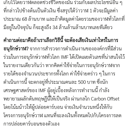
เก็บไว้โดยวาฬตลอดช่วงชีวิตของมัน ร่วมกับผลประโยชน์อื่น ๆ
ที่กล่าวไปข้างต้นเป็นตัวเงิน ซึ่งสรุปได้ว่าวาฬ 1 ตัวจะมีมูลค่า
ประมาณ 68 ล้านบาท และถ้าคิดมูลค่าโดยรวมของวาฬทั่วโลกที่
มีอยู่ในปัจจุบัน ก็จะสูงถึง 34 ล้านล้านล้านบาทเลยทีเดียว
คำถามต่อมาคือถ้าเราเลือกวิธีนี้ จะต้องเสียเงินเท่าไหร่ในการ
อนุรักษ์วาฬ?
จากการสำรวจการดำเนินงานขององค์กรที่มีส่วน
ร่วมในการอนุรักษ์วาฬทั่วโลก IMF ได้เปิดเผยตัวเลขที่น่าสนใจไว้
ในรายงานเดียวกันว่า หากคิดค่าใช้จ่ายในการอนุรักษ์วาฬจาก
รายได้ของจำนวนประชากรทั้งโลก ค่าใช้จ่ายคร่าว ๆ ในการ
ดำเนินการนี้ จะตกอยู่ที่ประมาณคนละ 500 บาท ซึ่งนัก
เศรษฐศาสตร์ของ IMF ผู้อยู่เบื้องหลังการทำงานนี้ กำลัง
พยายามผลักดันทฤษฎีนี้ให้เป็นจริง ผ่านกลไก Carbon Offset
โดยโน้มน้าวให้ผู้ปล่อยคาร์บอน จ่ายเงินจำนวนหนึ่งให้กับ
โครงการอนุรักษ์วาฬ แทนที่จะลงเงินทั้งหมดไปกับโครงการลด
การปล่อยคาร์บอนของตัวเอง