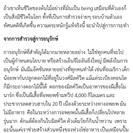
ถ้าเขาเห็นชีวิตของต้นไม้อย่างที่มันเป็น being เสมือนที่ตัวเองก็
เป็นสิ่งมีชีวิตในโลก ทั้งที่เป็นการสำรวจง่ายๆ รอบบ้านตัวเอง
ทัศนคติที่เกิดขึ้น ความตระหนักรู้แท้จริงนี้ จะนำไปสู่การการะทำ
จากการสำรวจสู่การอนุรักษ์
การอนุรักษ์ที่สำคัญได้มากมายหลายอย่าง ไม่ใช่ทุกคนที่จะไป
เป็นผู้กำหนดนโยบาย หรือสร้างเอ็นจีโออันยิ่งใหญ่ มีพลังในการ
อนุรักษ์ มันมีแอ็คชันหลายอย่างที่ทุกคนทำได้ เช่นที่อเมริกา เด็ก
น้อยพากันปลูกดอกไม้ที่อยู่ในวงศ์มิลค์วีต แม้แต่ระเบียงคอนโด
ก็มีกระถางดอกไม้นี้ได้ ดอกของมิลค์วีตเป็นอาหารของผีเสื้อโม
นาร์ก ซึ่งเป็นผีเสื้อที่อพยพข้ามทวีป 4,000 กิโลเมตร และ
ประชากรลดฮวบฮาบใน 20 ปี เนื่องด้วยระหว่างทางอพยพ มัน
ไม่มีอาหาร คือในระหว่างการอพยพนั้นผีเสื้อก็เปลี่ยนไปหลาย
รุ่นมาก ดักแด้ต้องกินใบมิลค์วีต ตัวเต็มวัยก็กินน้ำหวาน เพราะ
ฉะนั้นแค่เราช่วยสร้างส่วนหนึ่งของห่วงโซ่อาหาร เป็นเหมือนปั๊ม