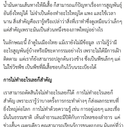
น้ำมันตามเส้นทางให้ผีเสื้อ ก็สามารถแก้ปัญหาเรื่องการสูญพันธุ์
อันยิ่งใหญ่ได้ ไม่จำเป็นต้องทำอะไรใหญ่โต แพง และใช้เวลา
นาน สิ่งสำคัญคือเรารู้หรือเปล่าว่าสิ่งที่เราทำซึ่งดูเหมือนว่าเล็กๆ
แต่สำคัญเพราะมันเป็นส่วนหนึ่งของภาพใหญ่อย่างไร
ในลักษณะนี้ ถ้าดูในเมืองไทย แม้เรายังไม่มีข้อมูล เราไม่รู้ว่ามี
อะไรสูญพันธุ์บ้างหรือมีชะตากรรมอย่างไร เพราะไม่ได้มีการเฝ้า
ติดตาม แต่เราก็ยังสามารถปลูกต้นงวงช้าง ซึ่งเป็นพืชเล็กๆ แต่
ไม่ใช่วัชพืช เป็นพืชที่ผีเสื้อชอบกินไว้บนระเบียงได้
การไม่ทำอะไรเลยก็สำคัญ
เราสามารถตัดสินใจไม่ทำอะไรเลยก็ได้ การไม่ทำอะไรเลยก็
สำคัญ เพราะเรารู้ว่าบางครั้งการกระทำต่างๆ ก็ส่งผลกระทบที่
ยิ่งใหญ่ต่อโลก การไม่ทำด้วยความรู้ เช่น การอยู่เฉยๆ และเชื่อ
มั่นในธรรมชาติ เห็นลำธารและมีปิติกับการไหลของลำธาร แค่
ช่วงสั้นๆ เมตรเดียว คุณสามารถเรียนรู้การขนตะกอน มันอยู่ที่ว่า