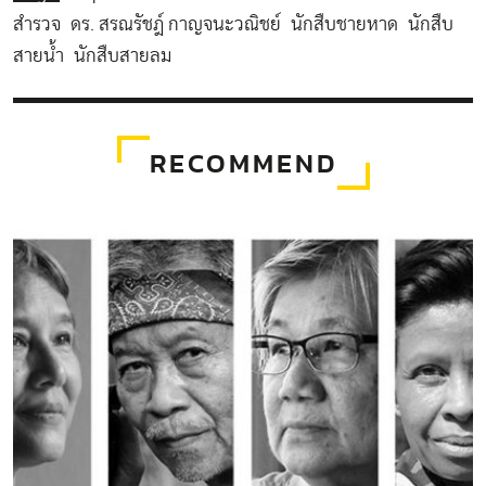
สำรวจ
ดร. สรณรัชฎ์ กาญจนะวณิชย์
นักสืบชายหาด
นักสืบ
สายน้ำ
นักสืบสายลม
RECOMMEND