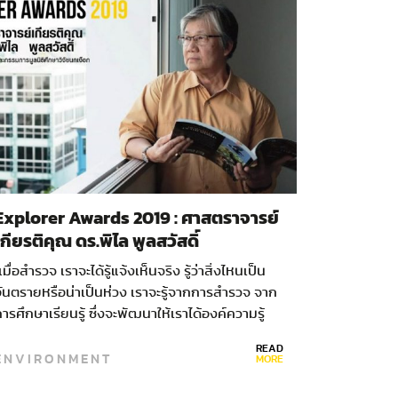
Explorer Awards 2019 : ศาสตราจารย์
เกียรติคุณ ดร.พิไล พูลสวัสดิ์
เมื่อสำรวจ เราจะได้รู้แจ้งเห็นจริง รู้ว่าสิ่งไหนเป็น
ันตรายหรือน่าเป็นห่วง เราจะรู้จากการสำรวจ จาก
ารศึกษาเรียนรู้ ซึ่งจะพัฒนาให้เราได้องค์ความรู้
ละนำไปสู่การอนุรักษ์ได้” คมความคิดจาก
READ
ENVIRONMENT
ศาสตราจารย์เกียรติคุณ ดร.…
MORE