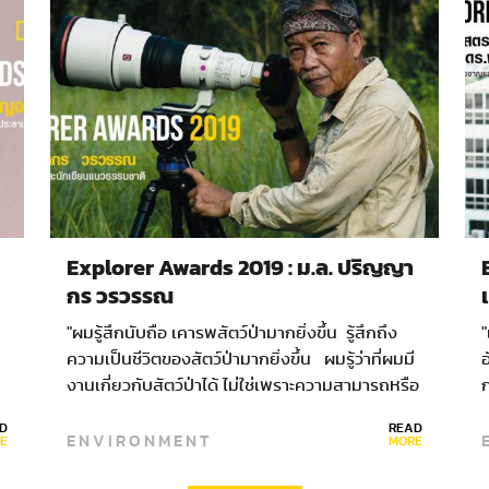
Explorer Awards 2019 : ม.ล. ปริญญา
กร วรวรรณ
"ผมรู้สึกนับถือ เคารพสัตว์ป่ามากยิ่งขึ้น รู้สึกถึง
"
ความเป็นชีวิตของสัตว์ป่ามากยิ่งขึ้น ผมรู้ว่าที่ผมมี
อ
งานเกี่ยวกับสัตว์ป่าได้ ไม่ใช่เพราะความสามารถหรือ
ก
่
ทักษะใดๆ ของผมเลย แต่เป็นเพราะสัตว์ป่าอนุญาต
แ
D
READ
ENVIRONMENT
ให้ผมทำงานเท่านั้นเอง"…
E
MORE