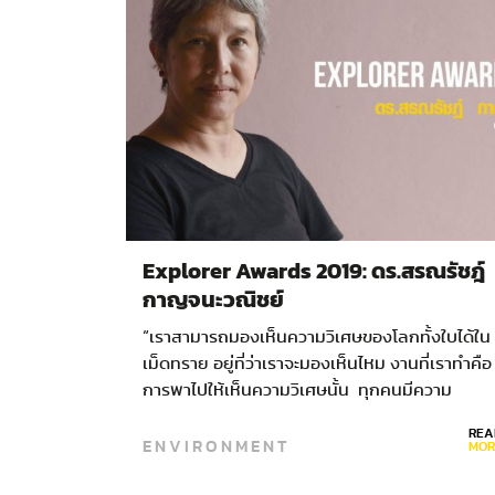
Explorer Awards 2019: ดร.สรณรัชฎ์
กาญจนะวณิชย์
“เราสามารถมองเห็นความวิเศษของโลกทั้งใบได้ใน
เม็ดทราย อยู่ที่ว่าเราจะมองเห็นไหม งานที่เราทำคือ
การพาไปให้เห็นความวิเศษนั้น ทุกคนมีความ
สามารถที่จะเห็นความมหัศจรรย์ของธรรมชาติได้อยู
REA
ENVIRONMENT
แล้ว” รู้จักกับ ดร.สรณรัชฎ์ กาญจนะวณิชย์…
MOR