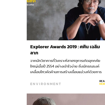
Explorer Awards 2019 : ศศิน เฉลิม
ลาภ
จากนักวิชาการที่วิเคราะห์สาเหตุการเกิดอุทกภัย
ใหญ่เมื่อปี 2554 อย่างเข้าใจง่าย ถึงนักรณรงค์
เคลื่อนไหวคัดค้านการสร้างเขื่อนแม่วงก์ด้วยการ
เดินเท้า 388 กิโลเมตรจนส่งแรงกระเพื่อมไปถึง
REA
ENVIRONMENT
สังคม และนักอนุรักษ์แถวหน้าที่ออกมาเรียกร้องให้
MOR
มีการบังคับใช้กฎหมายในการจัดการปัญหาลักลอ
ล่าสัตว์อย่างจริงจังและไม่เลือกปฏิบัติ…