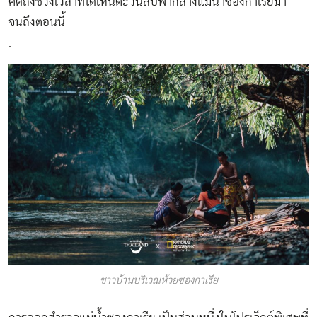
คิดถึงช่วงเวลาที่ได้เห็นตะวันลับฟ้ากลางแม่น้ำซองกาเรียมา
จนถึงตอนนี้
.
ชาวบ้านบริเวณห้วยซองกาเรีย