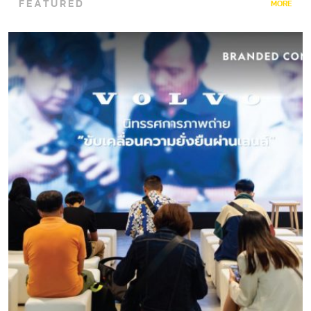
FEATURED
ขับเคลื่อนเศรษฐกิจของประเทศให้เจริญรุดหน้าได้อย่างมั่นคง
MORE
ปัจจุบันโครงข่ายรถไฟทางไกลของไทย มีระยะทางรวม 4,044…