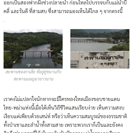
ออกเป็นสองฟากฝั่งช่วงปลายน้ำ ก่อนไหลไปบรรจบกับแม่น้ำบี
คลี่ และรันตี ที่สามสบ ซึ่งสามารถมองเห็นได้ไกล ๆ จากตรงนี้
.
สะพานซองกาเลีย ที่อยู่คู่ขนานกับ
สะพานมอญมายาวนาน
เราคงไม่แปลกใจนักหากจะมีใครหลงใหลเมืองขอบชายแดน
ไทย-พม่าแห่งนี้เมื่อได้เห็นวิถีชีวิตแสนเรียบง่าย เห็นความสงบ
เงียบแต่เพียบด้วยเสน่ห์ หรือว่าเห็นความสมบูรณ์ของธรรมชาติ
ทั้งป่าเขาและลำน้ำทั้งสามสาย เพราะพวกเราก็เป็นและยังคง