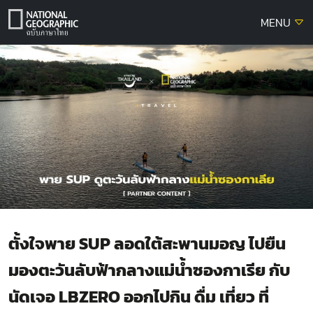
Skip
MENU
to
content
ตั้งใจพาย SUP ลอดใต้สะพานมอญ ไปยืน
มองตะวันลับฟ้ากลางแม่น้ำซองกาเรีย กับ
นัดเจอ LBZERO ออกไปกิน ดื่ม เที่ยว ที่