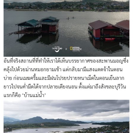
อันที่จริงสถานที่ที่ทำให้เราได้เห็นบรรยากาศของสะพานมอญซึ่ง
คลุ้งไปด้วยม่านหมอกยามเช้า แต่กลับมามีแสงแดดจ้าในตอน
บ่าย ก่อนเมฆครึ้มและมีฝนโปรยปรายหนาเม็ดในตอนเย็นลาก
ยาวไปจนค่ำมืดได้จากปลายเตียงนอน ตั้งแต่มาถึงสังขละบุรีวัน
แรกก็คือ ‘บ้านแม่น้ำ’