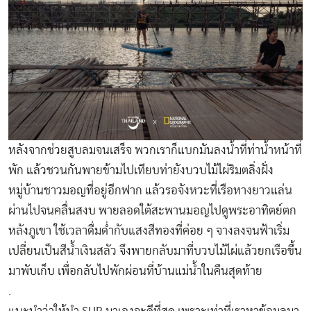
หลังจากช่วยสูบลมจนเสร็จ พวกเราก็แบกมันลงน้ำที่ท่าน้ำหน้าที่
พัก แล้วชวนกันพายข้ามไปเทียบท่ายังบวบไม้ไผ่ริมตลิ่งฝั่ง
หมู่บ้านชาวมอญที่อยู่อีกฟาก แล้วรอจังหวะที่เรือหางยาวแล่น
ผ่านไปจนคลื่นสงบ พายลอดใต้สะพานมอญไปดูพระอาทิตย์ตก
หลังภูเขา ใช้เวลาดื่มด่ำกับแสงสีทองที่ค่อย ๆ จางลงจนฟ้าเริ่ม
เปลี่ยนเป็นสีน้ำเงินสลัว จึงพายกลับมาที่บวบไม้ไผ่แล้วยกเรือขึ้น
มาพับเก็บ เพื่อกลับไปพักผ่อนที่บ้านแม่น้ำในคืนสุดท้าย
.