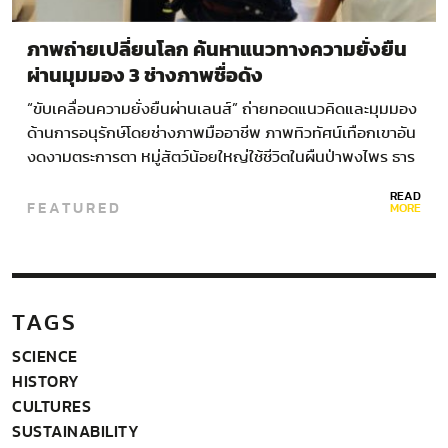
ภาพถ่ายเปลี่ยนโลก ค้นหาแนวทางความยั่งยืน
ผ่านมุมมอง 3 ช่างภาพชื่อดัง
“ขับเคลื่อนความยั่งยืนผ่านเลนส์” ถ่ายทอดแนวคิดและมุมมอง
ด้านการอนุรักษ์โดยช่างภาพมืออาชีพ ภาพทิวทัศน์เทือกเขาอัน
งดงามตระการตา หมู่สัตว์น้อยใหญ่ใช้ชีวิตในผืนป่าพงไพร ธาร
น้ำใสตัดผ่านโขดหิน ผู้คนใช้ชีวิตร่วมกับธรรมชาติ สิ่งเหล่านี้เป็น
READ
FEATURED
ภาพที่หลายคนจินตนาการออกมาเมื่อกล่าวถึง…
MORE
TAGS
SCIENCE
HISTORY
CULTURES
SUSTAINABILITY