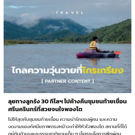
ลุยทางลูกรัง 30 กิโลฯ ไปค้างคืนชุมชนท้ายเขื่อน
ศรีนครินทร์ที่สวยจนใจพองโต
ไปให้สุดกับชุมชนท้ายเขื่อน ความน่ารักของผู้คน และความ
งดงามของทัศนียภาพตรงหน้าจะทำให้หัวใจพองโต สถานที่ที่ได้
อยู่กับตัวเองและธรรมชาติแบบเต็ม ๆ นี่แหละคือการพักผ่อน