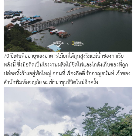
70 ปีเศษคืออายุของอาคารไม้ยกใต้ถุนสูงริมแม่น้ำซองกาเรีย
หลังนี้ ซึ่งมีอดีตเป็นโรงงานผลิตไม้ขีดไฟและโกดังเก็บของที่ถูก
ปล่อยทิ้งร้างอยู่พักใหญ่ ก่อนที่ เรืองกิตติ์ รักกาญจนันท์ เจ้าของ
สำนักพิมพ์ผจญภัย จะเข้ามาชุบชีวิตใหม่อีกครั้ง