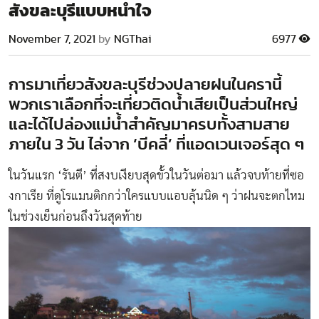
สังขละบุรีแบบหนำใจ
November 7, 2021
by
NGThai
6977
การมาเที่ยวสังขละบุรีช่วงปลายฝนในครานี้
พวกเราเลือกที่จะเที่ยวติดน้ำเสียเป็นส่วนใหญ่
และได้ไปล่องแม่น้ำสำคัญมาครบทั้งสามสาย
ภายใน 3 วัน ไล่จาก ‘บีคลี่’ ที่แอดเวนเจอร์สุด ๆ
ในวันแรก ‘รันตี’ ที่สงบเงียบสุดขั้วในวันต่อมา แล้วจบท้ายที่ซอ
งกาเรีย ที่ดูโรแมนติกกว่าใครแบบแอบลุ้นนิด ๆ ว่าฝนจะตกไหม
ในช่วงเย็นก่อนถึงวันสุดท้าย