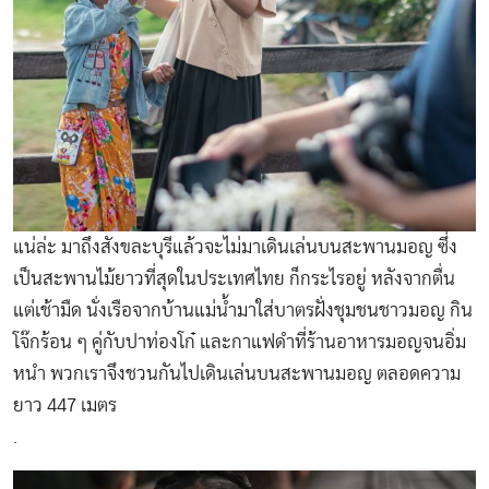
แน่ล่ะ มาถึงสังขละบุรีแล้วจะไม่มาเดินเล่นบนสะพานมอญ ซึ่ง
เป็นสะพานไม้ยาวที่สุดในประเทศไทย ก็กระไรอยู่ หลังจากตื่น
แต่เช้ามืด นั่งเรือจากบ้านแม่น้ำมาใส่บาตรฝั่งชุมชนชาวมอญ กิน
โจ๊กร้อน ๆ คู่กับปาท่องโก๋ และกาแฟดำที่ร้านอาหารมอญจนอิ่ม
หนำ พวกเราจึงชวนกันไปเดินเล่นบนสะพานมอญ ตลอดความ
ยาว 447 เมตร
.