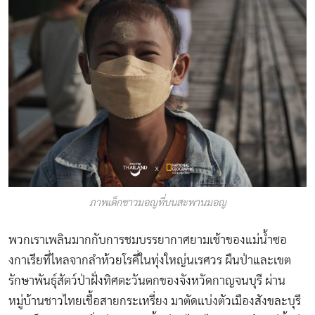
ภาพเด็กชาวมอญที่บนสะพานมอญ
พวกเราเพลินมากกับการชมบรรยากาศยามเช้าของแม่น้ำซอ
งกาเรียที่ไหลจากลำห้วยโรคี่ในทุ่งใหญ่นเรศวร ผืนป่าและเขต
รักษาพันธุ์สัตว์ป่าฝั่งทิศตะวันตกของจังหวัดกาญจนบุรี ผ่าน
หมู่บ้านชาวไทยเชื้อสายกระเหรี่ยง มาตัดแบ่งตัวเมืองสังขละบุรี